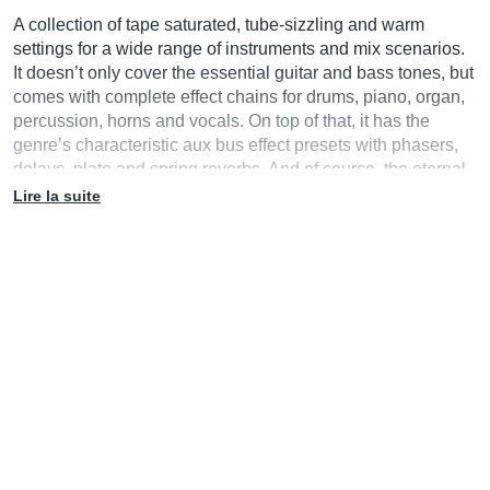
A collection of tape saturated, tube-sizzling and warm
settings for a wide range of instruments and mix scenarios.
It doesn’t only cover the essential guitar and bass tones, but
comes with complete effect chains for drums, piano, organ,
percussion, horns and vocals. On top of that, it has the
genre’s characteristic aux bus effect presets with phasers,
delays, plate and spring reverbs. And of course, the eternal,
dwindling self feeding dub-delays.
Lire la suite