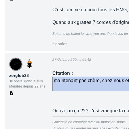
C'est comme ca pour tous les EMG, il
Quand aux grattes 7 cordes d'origi
Better to be hated for who you are, than loved fo
signaler
27 Octobre 2004 à 09:42
Citation :
zorglub28
maintenant pas chère, chez nous el
Je poste, donc je suis
Membre depuis 22 ans
Ou ça, ou ça ??? c'est vrai que la ca
Guitariste en chambre avec du matos de stade.
Si vous voulez rigoler un peu, allez écouter mes 