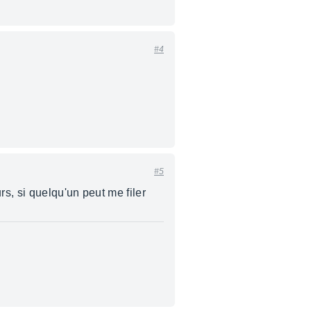
#4
#5
s, si quelqu'un peut me filer