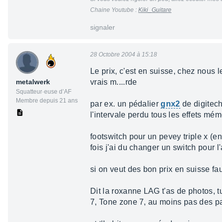
Chaine Youtube :
Kiki_Guitare
signaler
28 Octobre 2004 à 15:18
Le prix, c'est en suisse, chez nous 
metalwerk
vrais m....rde
Squatteur·euse d’AF
Membre depuis 21 ans
par ex. un pédalier
gnx2
de digitech
l'intervale perdu tous les effets mé
footswitch pour un pevey triple x (e
fois j'ai du changer un switch pour 
si on veut des bon prix en suisse fau
Dit la roxanne LAG t'as de photos, t
7, Tone zone 7, au moins pas des pa