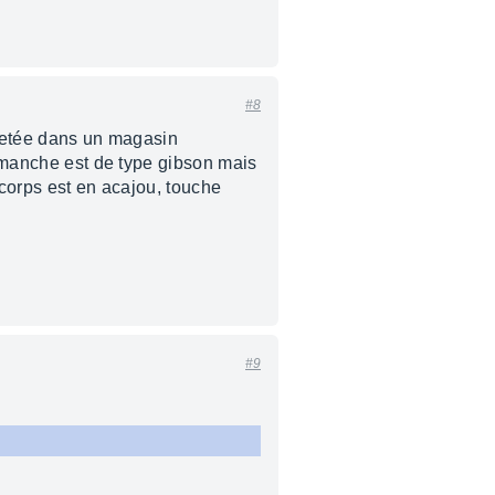
#8
chetée dans un magasin
e manche est de type gibson mais
 corps est en acajou, touche
#9