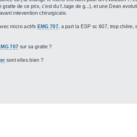
e gratte de ce prix, c'est du f..tage de g...), et une Dean evo
avant intevention chirurgicale.
avec micro actifs
EMG 707
, a part la ESP sc 607, trop chère,
EMG 707
sur sa gratte ?
ter
sont elles bien ?