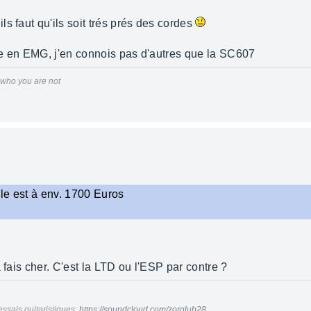
s faut qu'ils soit trés prés des cordes
ne en EMG, j'en connois pas d'autres que la SC607
r who you are not
le est à env. 1700 Euros
 fais cher. C'est la LTD ou l'ESP par contre ?
essais guitaristiques:
https://soundcloud.com/zorglub28