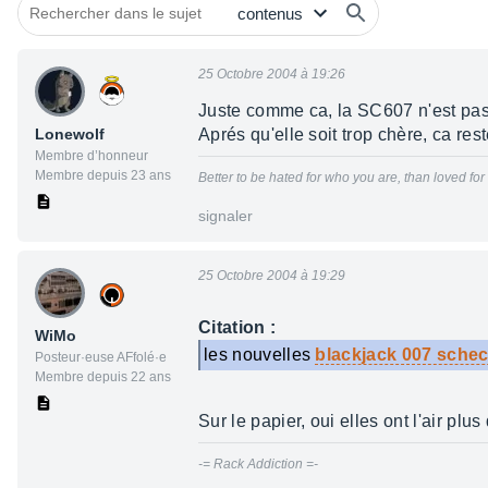
25 Octobre 2004 à 19:26
Juste comme ca, la SC607 n'est pa
Lonewolf
Aprés qu'elle soit trop chère, ca res
Membre d’honneur
Membre depuis 23 ans
Better to be hated for who you are, than loved fo
signaler
25 Octobre 2004 à 19:29
Citation :
WiMo
les nouvelles
blackjack 007 schec
Posteur·euse AFfolé·e
Membre depuis 22 ans
Sur le papier, oui elles ont l'air plus 
-= Rack Addiction =-