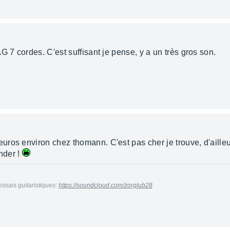
G 7 cordes. C'est suffisant je pense, y a un très gros son.
ros environ chez thomann. C'est pas cher je trouve, d'ailleur
nder !
essais guitaristiques:
https://soundcloud.com/zorglub28