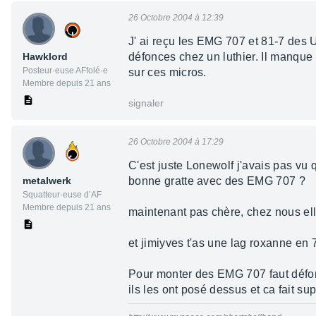
26 Octobre 2004 à 12:39
J' ai reçu les EMG 707 et 81-7 des 
Hawklord
défonces chez un luthier. Il manque
Posteur·euse AFfolé·e
sur ces micros.
Membre depuis 21 ans
signaler
26 Octobre 2004 à 17:29
C'est juste Lonewolf j'avais pas vu 
metalwerk
bonne gratte avec des EMG 707 ?
Squatteur·euse d’AF
Membre depuis 21 ans
maintenant pas chère, chez nous ell
et jimiyves t'as une lag roxanne en 
Pour monter des EMG 707 faut défonc
ils les ont posé dessus et ca fait su