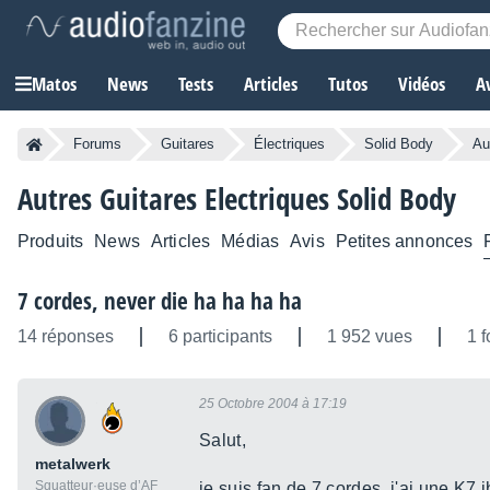
Matos
News
Tests
Articles
Tutos
Vidéos
A
Forums
Guitares
Électriques
Solid Body
Au
Autres Guitares Electriques Solid Body
Produits
News
Articles
Médias
Avis
Petites annonces
7 cordes, never die ha ha ha ha
14 réponses
6 participants
1 952 vues
1 f
25 Octobre 2004 à 17:19
Salut,
metalwerk
Squatteur·euse d’AF
je suis fan de 7 cordes, j'ai une K7