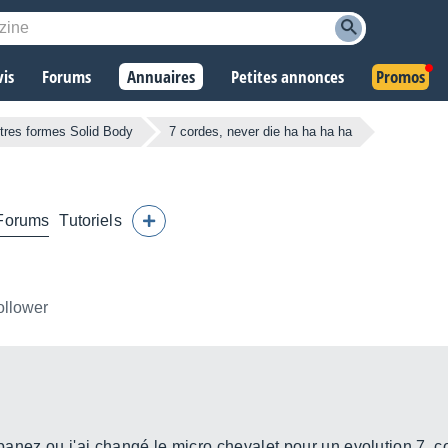
vis
Forums
Annuaires
Petites annonces
Promos
tres formes Solid Body
7 cordes, never die ha ha ha ha
Forums
Tutoriels
ollower
 ibanez ou j'ai changé le micro chevalet pour un evolution 7,