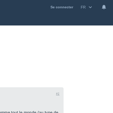
FR
Se connecter
#1
 comme tout le monde (au type de