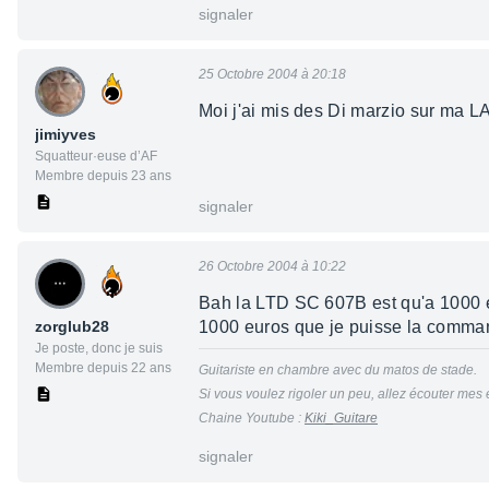
signaler
25 Octobre 2004 à 20:18
Moi j'ai mis des Di marzio sur ma LA
jimiyves
Squatteur·euse d’AF
Membre depuis 23 ans
signaler
26 Octobre 2004 à 10:22
Bah la LTD SC 607B est qu'a 1000 eu
zorglub28
1000 euros que je puisse la comma
Je poste, donc je suis
Membre depuis 22 ans
Guitariste en chambre avec du matos de stade.
Si vous voulez rigoler un peu, allez écouter mes 
Chaine Youtube :
Kiki_Guitare
signaler