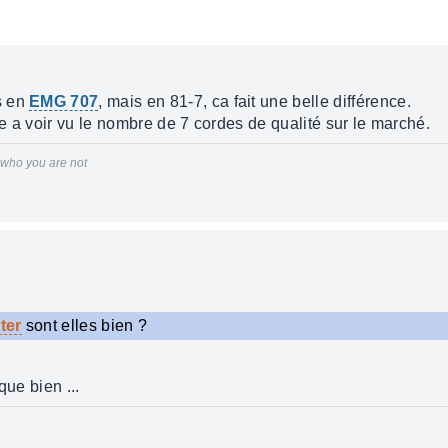
s en
EMG 707
, mais en 81-7, ca fait une belle différence.
te a voir vu le nombre de 7 cordes de qualité sur le marché.
r who you are not
ter
sont elles bien ?
que bien ...