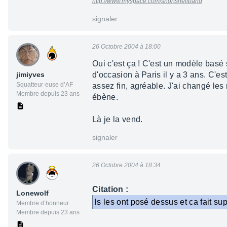
http://www.myspace.com/shortshellband
signaler
26 Octobre 2004 à 18:00
Oui c'est ça ! C'est un modèle basé 
jimiyves
d'occasion à Paris il y a 3 ans. C'e
Squatteur·euse d’AF
assez fin, agréable. J'ai changé les
Membre depuis 23 ans
ébène.
Là je la vend.
signaler
26 Octobre 2004 à 18:34
Citation :
Lonewolf
ls les ont posé dessus et ca fait su
Membre d’honneur
Membre depuis 23 ans