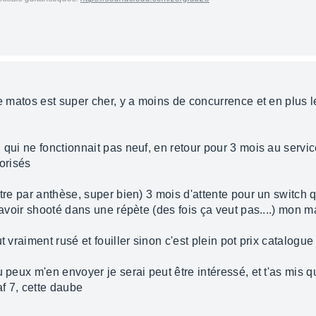
le matos est super cher, y a moins de concurrence et en plus 
 qui ne fonctionnait pas neuf, en retour pour 3 mois au servi
morisés
ntre par anthèse, super bien) 3 mois d'attente pour un switch q
l'avoir shooté dans une répète (des fois ça veut pas....) mon 
t vraiment rusé et fouiller sinon c'est plein pot prix catalogue
u peux m'en envoyer je serai peut être intéressé, et t'as mis 
f 7, cette daube