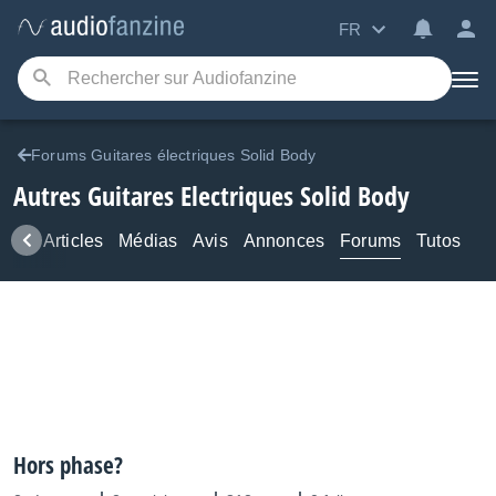
FR
Forums Guitares électriques Solid Body
Autres Guitares Electriques Solid Body
ews
Articles
Médias
Avis
Annonces
Forums
Tutos
Hors phase?