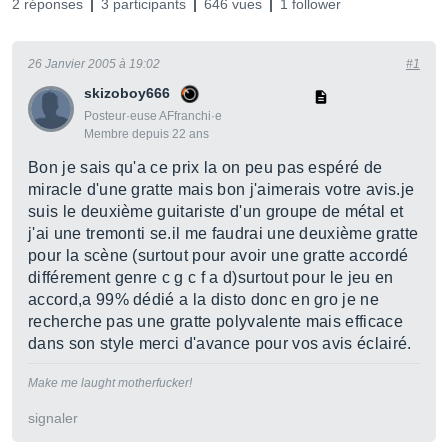
2 réponses
3 participants
646 vues
1 follower
26 Janvier 2005 à 19:02
#1
skizoboy666
Posteur·euse AFfranchi·e
Membre depuis 22 ans
Bon je sais qu'a ce prix la on peu pas espéré de
miracle d'une gratte mais bon j'aimerais votre avis.je
suis le deuxième guitariste d'un groupe de métal et
j'ai une tremonti se.il me faudrai une deuxième gratte
pour la scène (surtout pour avoir une gratte accordé
différement genre c g c f a d)surtout pour le jeu en
accord,a 99% dédié a la disto donc en gro je ne
recherche pas une gratte polyvalente mais efficace
dans son style merci d'avance pour vos avis éclairé.
Make me laught motherfucker!
signaler