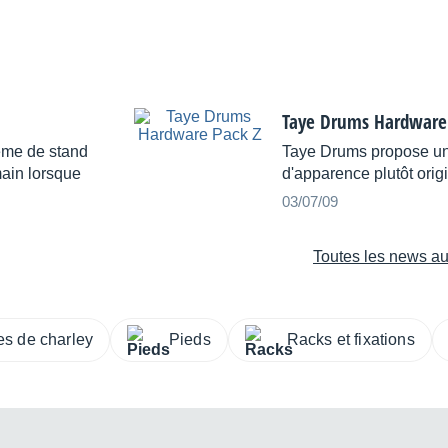
Taye Drums Hardware
tème de stand
Taye Drums propose un k
main lorsque
d'apparence plutôt orig
03/07/09
Toutes les news au
s de charley
Pieds
Racks et fixations