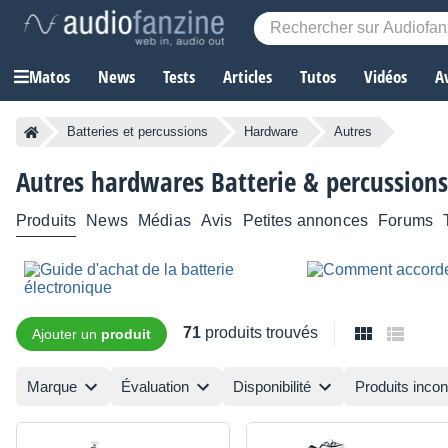
Matos
News
Tests
Articles
Tutos
Vidéos
A
Batteries et percussions
Hardware
Autres
Autres hardwares Batterie & percussions
Produits
News
Médias
Avis
Petites annonces
Forums
71
produits trouvés
Ajouter un
produit
Marque
Évaluation
Disponibilité
Produits inco