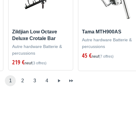
Zildjian Low Octave
Tama MTH900AS
Deluxe Crotale Bar
Autre hardware Batterie &
Autre hardware Batterie &
percussions
percussions
45 €
neuf
(7 offres)
219 €
neuf
(3 offres)
1
2
3
4