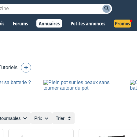
vis
Forums
Annuaires
Petites annonces
Promos
Tutoriels
ntournables
Prix
Trier