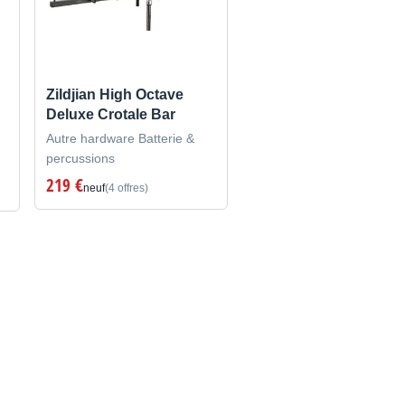
Zildjian High Octave
Deluxe Crotale Bar
Autre hardware Batterie &
percussions
219 €
neuf
(4 offres)