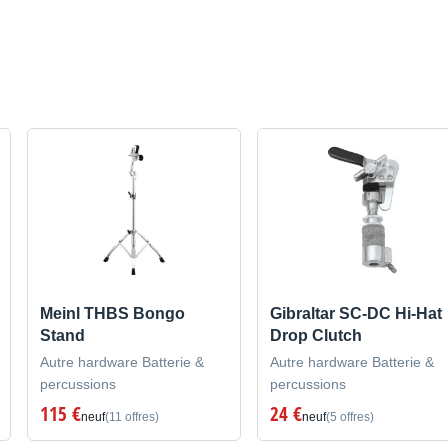
Meinl THBS Bongo
Gibraltar SC-DC Hi-Hat
Stand
Drop Clutch
Autre hardware Batterie &
Autre hardware Batterie &
percussions
percussions
115 €
24 €
neuf
(11 offres)
neuf
(5 offres)