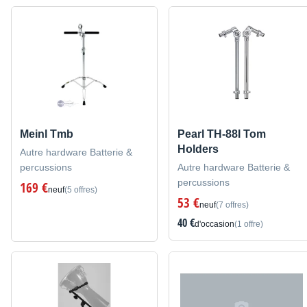
Meinl Tmb
Pearl TH-88I Tom
Holders
Autre hardware Batterie &
percussions
Autre hardware Batterie &
percussions
169 €
neuf
(5 offres)
53 €
neuf
(7 offres)
40 €
d'occasion
(1 offre)