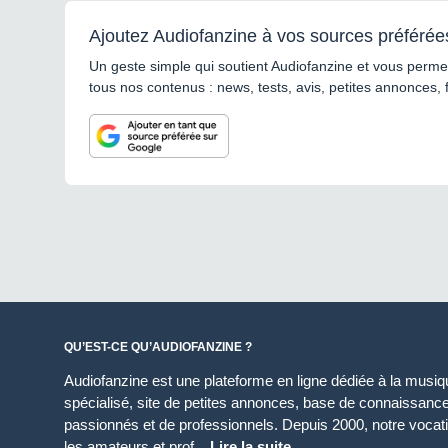
Ajoutez Audiofanzine à vos sources préférée
Un geste simple qui soutient Audiofanzine et vous permet
tous nos contenus : news, tests, avis, petites annonces, 
QU’EST-CE QU’AUDIOFANZINE ?
Audiofanzine est une plateforme en ligne dédiée à la musique
spécialisé, site de petites annonces, base de connaissan
passionnés et de professionnels. Depuis 2000, notre vocatio
les amateurs et prof...
Lire la suite