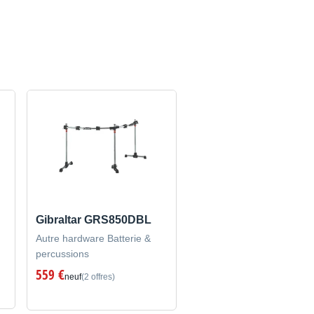
Gibraltar GRS850DBL
Autre hardware Batterie &
percussions
559 €
neuf
(2 offres)