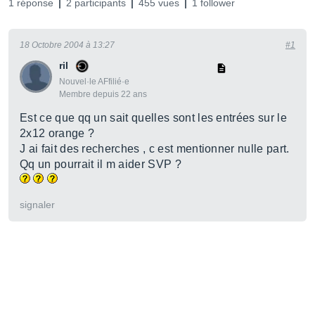
1 réponse
2 participants
455 vues
1 follower
18 Octobre 2004 à 13:27
#1
ril
Nouvel·le AFfilié·e
Membre depuis 22 ans
Est ce que qq un sait quelles sont les entrées sur le
2x12 orange ?
J ai fait des recherches , c est mentionner nulle part.
Qq un pourrait il m aider SVP ?
signaler