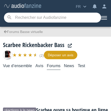
FR
Forums Basse virtuelle
Scarbee Rickenbacker Bass
Déposer un avis
(2)
Vue d’ensemble
Avis
Forums
News
Test
Scarbee ouvre sa boutique en ligne
réactions à la news