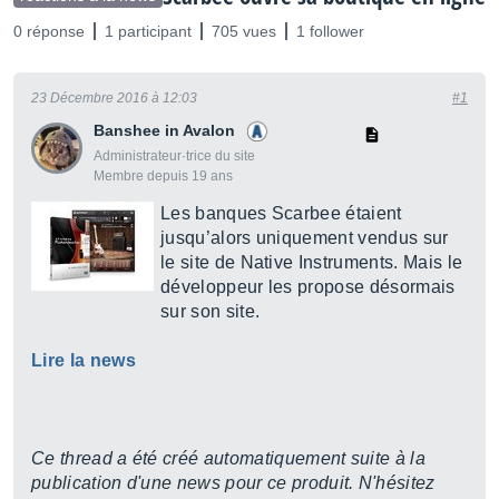
0 réponse
1 participant
705 vues
1 follower
23 Décembre 2016 à 12:03
#1
Banshee in Avalon
Administrateur·trice du site
Membre depuis 19 ans
Les banques Scarbee étaient
jusqu’alors uniquement vendus sur
le site de Native Instruments. Mais le
développeur les propose désormais
sur son site.
Lire la news
Ce thread a été créé automatiquement suite à la
publication d'une news pour ce produit. N'hésitez