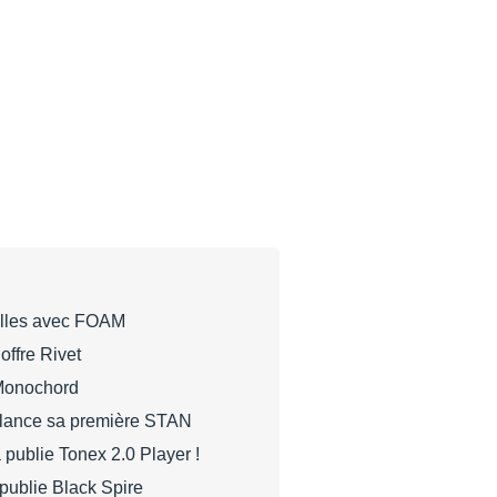
ulles avec FOAM
ffre Rivet
Monochord
lance sa première STAN
 publie Tonex 2.0 Player !
publie Black Spire