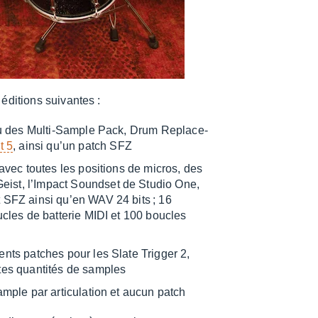
éditions suivantes :
nu des Multi-Sample Pack, Drum Repla­ce­
t 5
, ainsi qu’un patch SFZ
avec toutes les posi­tions de micros, des
ist, l’Im­pact Sound­set de Studio One,
 SFZ ainsi qu’en WAV 24 bits ; 16
les de batte­rie MIDI et 100 boucles
ents patches pour les Slate Trig­ger 2,
tes quan­ti­tés de samples
mple par arti­cu­la­tion et aucun patch