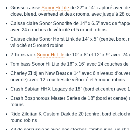
Grosse caisse
Sonor Hi Lite
de 22” x 14” capturé avec des
close, bleed, overhead et deux rooms, avec jusqu’à 28 co
Caisse claire Sonor Sonor­lite de 14” x 6.5” avec de frappe
avec 24 couches de vélo­cité et 5 round robins
Caisse claire Sonor Horst Link de 14” x 5” (centre, bord, 
vélo­cité et 5 round robins
2 Toms rack
Sonor Hi Lite
de 10” x 8” et 12” x 9” avec 24 
Tom bass Sonor Hi Lite de 16” x 16” avec 24 couches de v
Char­ley Zildjian New Beat de 14” avec 6 niveaux d’ou­ver­
ouverte) avec 12 couches de vélo­cité et 5 round robins
Crash Sabian HHX Legacy de 18” (bord et centre) avec 10
Crash Bospho­rous Master Series de 18” (bord et centre) 
robins
Ride Zildjian K Custom Dark de 20 (centre, bord et cloche
round robins
Kit de percus­sions avec des cloches, tambou­rins, un s