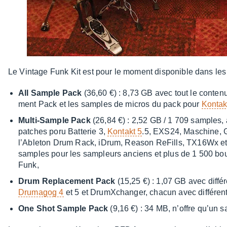
Le Vintage Funk Kit est pour le moment dispo­nible dans les 
All Sample Pack
(36,60 €) : 8,73 GB avec tout le conte
ment Pack et les samples de micros du pack pour
Kontak
Multi-Sample Pack
(26,84 €) : 2,52 GB / 1 709 samples, 
patches poru Batte­rie 3,
Kontakt 5
.5, EXS24, Maschine, Ge
l’Able­ton Drum Rack, iDrum, Reason ReFills, TX16Wx et
samples pour les sampleurs anciens et plus de 1 500 bouc
Funk,
Drum Repla­ce­ment Pack
(15,25 €) : 1,07 GB avec diffé­r
Druma­gog 4
et 5 et DrumX­chan­ger, chacun avec diffé­ren
One Shot Sample Pack
(9,16 €) : 34 MB, n’offre qu’un sa