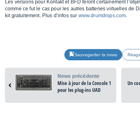
Les versions pour Kontakt et BFD feront certai­ne­ment l’objet
comme ce fut le cas pour les autres batte­ries virtuelles de D
kit gratui­te­ment. Plus d’in­fos sur
www.drum­drops.com
.
Sauvegarder la news
Réagi
News précédente
Mise à jour de la Console 1
Un cor
pour les plug-ins UAD