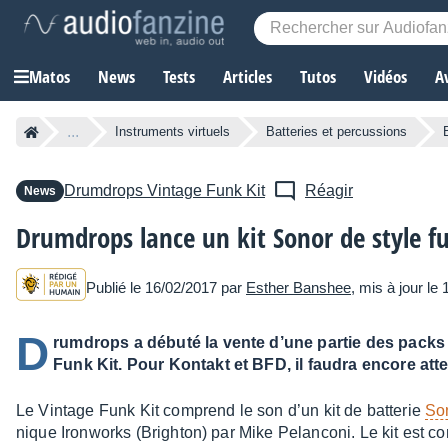
Matos
News
Tests
Articles
Tutos
Vidéos
A
...
Instruments virtuels
Batteries et percussions
Drumdrops
Vintage Funk Kit
Réagir
News
Drumdrops lance un kit Sonor de style f
Publié le 16/02/2017 par
Esther Banshee
, mis à jour le
D
rumdrops a débuté la vente d’une partie des packs 
Funk Kit. Pour Kontakt et BFD, il faudra encore att
Le Vintage Funk Kit comprend le son d’un kit de batte­rie
Son
nique Iron­works (Brigh­ton) par Mike Pelan­coni. Le kit est