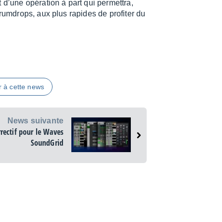
 d’une opéra­tion à part qui permet­tra,
rum­drops, aux plus rapides de profi­ter du
r à cette news
News suivante
rectif pour le Waves
SoundGrid