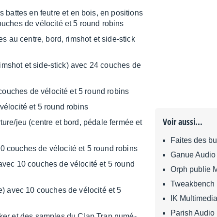
 battes en feutre et en bois, en posi­tions
uches de vélo­cité et 5 round robins
s au centre, bord, rimshot et side-stick
rimshot et side-stick) avec 24 couches de
couches de vélo­cité et 5 round robins
élo­cité et 5 round robins
Voir aussi...
ture/jeu (centre et bord, pédale fermée et
Faites des b
 couches de vélo­cité et 5 round robins
Ganue Audio o
avec 10 couches de vélo­cité et 5 round
Orph publie 
Tweakbench 
) avec 10 couches de vélo­cité et 5
IK Multimedia
Parish Audio 
haker et des samples du Clap Trap numé­