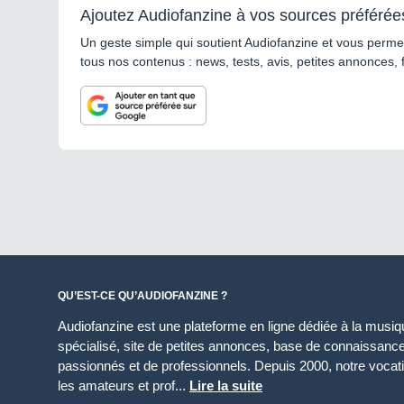
Ajoutez Audiofanzine à vos sources préférée
Un geste simple qui soutient Audiofanzine et vous permet
tous nos contenus : news, tests, avis, petites annonces, 
QU’EST-CE QU’AUDIOFANZINE ?
Audiofanzine est une plateforme en ligne dédiée à la musique
spécialisé, site de petites annonces, base de connaissan
passionnés et de professionnels. Depuis 2000, notre vocatio
les amateurs et prof...
Lire la suite