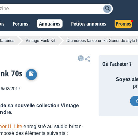
vis
Forums
Annuaires
Petites annonces
Promos
Batteries
Vintage Funk Kit
Drumdrops lance un kit Sonor de style 
Où l’acheter ?
unk 70s
Soyez ale
pr
 16/02/2017
de sa nouvelle collection Vintage
endre.
or Hi Lite
enre­gis­tré au studio britan­
 composé des éléments suivants :