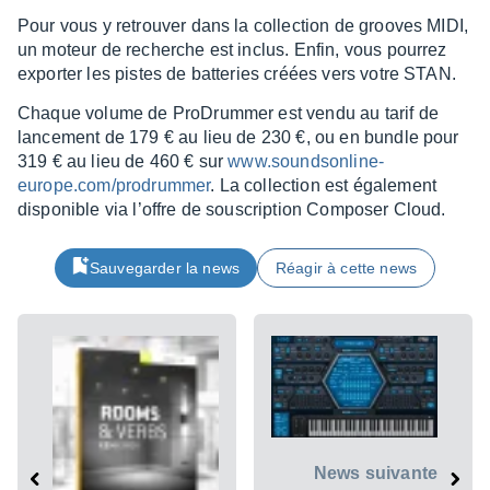
Pour vous y retrou­ver dans la collec­tion de grooves MIDI,
un moteur de recherche est inclus. Enfin, vous pour­rez
expor­ter les pistes de batte­ries créées vers votre STAN.
Chaque volume de ProDrum­mer est vendu au tarif de
lance­ment de 179 € au lieu de 230 €, ou en bundle pour
319 € au lieu de 460 € sur
www.sound­son­line-
europe.com/prodrum­mer
. La collec­tion est égale­ment
dispo­nible via l’offre de sous­crip­tion Compo­ser Cloud.
Sauvegarder la news
Réagir à cette news
News suivante