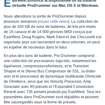
E
astWest annonce la disponibilité de sa batterie
virtuelle ProDrummer sur Mac OS X et Windows.
Nous atten­dions la sortie de ProDrum­mer depuis
plusieurs semaines (
voyez cette news
). La collec­tion de
plus de 100 GB de sons de batte­ries, de kits pré-mixés
de 16 canaux et de 14 000 grooves MIDI conçus par
East­West, Doug Rogers, Mark Stent et Joe Chic­ca­relli est
orga­ni­sée pour son lance­ment en deux volumes, on peut
en espé­rer de nouveaux dans le futur.
En plus des sons de batte­rie, Pro Drum­mer comprend
une collec­tion de proces­seurs logi­ciels, notam­ment les
égali­seurs, compres­seurs/limi­teurs, et le Tran­sient
Shaper et le Stereo Bus Compres­sor de SSL, la distor­
sion et le proces­seur de dyna­mique multi­bande Ohmi­cide
de Ohmforce, ainsi que les Velo­city Proces­sor, Amp
Simu­la­tor avec 80 presets et l’Ex­pan­ded Convo­lu­tion
Reverb avec 726 presets produits par East­West. Tous les
para­mètres dans ProDrum­mer sont réglables et peuvent
être sauve­gar­dés sous la forme de presets.