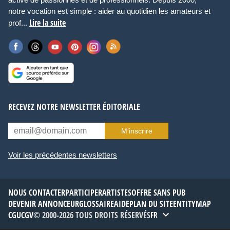
notre vocation est simple : aider au quotidien les amateurs et
Lire la suite
prof...
RECEVEZ NOTRE NEWSLETTER ÉDITORIALE
M’inscrire
Voir les précédentes newsletters
NOUS CONTACTER
PARTICIPER
ARTISTES
OFFRE SANS PUB
DEVENIR ANNONCEUR
GLOSSAIRE
AIDE
PLAN DU SITE
ENTITYMAP
CGU
CGV
© 2000-2026 TOUS DROITS RÉSERVÉS
FR