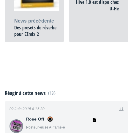
Hive 1.0 est dispo chez
U-He
News précédente
Des presets de réverbe
pour EZmix 2
Réagir à cette news
(13)
02 Juin 2015 à 16:30
#1
Rose Off
Posteur·euse AFfamé·e