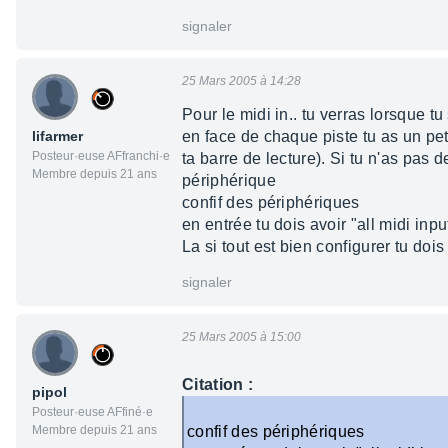
signaler
25 Mars 2005 à 14:28
Pour le midi in.. tu verras lorsque t
lifarmer
en face de chaque piste tu as un petit
Posteur·euse AFfranchi·e
ta barre de lecture). Si tu n'as pas d
Membre depuis 21 ans
périphérique
confif des périphériques
en entrée tu dois avoir "all midi inpu
La si tout est bien configurer tu doi
signaler
25 Mars 2005 à 15:00
Citation :
pipol
Posteur·euse AFfiné·e
Membre depuis 21 ans
confif des périphériques