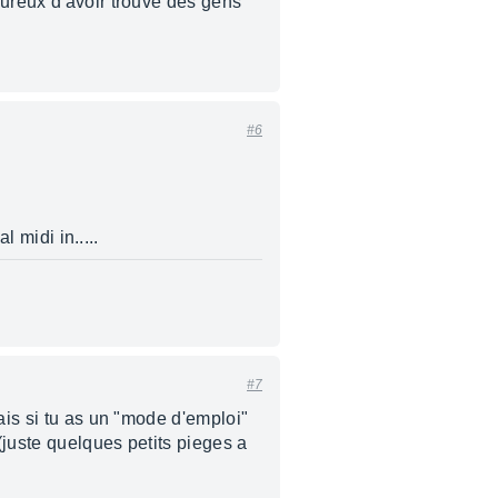
eureux d'avoir trouvé des gens
#6
l midi in.....
#7
ais si tu as un "mode d'emploi"
(juste quelques petits pieges a