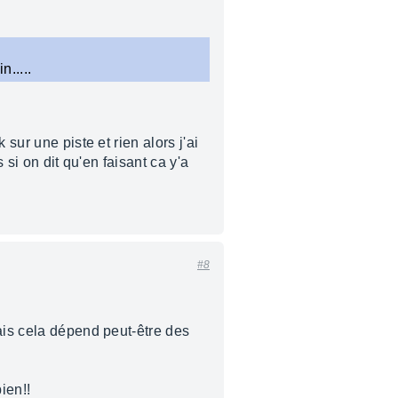
n.....
sur une piste et rien alors j'ai
 si on dit qu'en faisant ca y'a
#8
ais cela dépend peut-être des
ien!!