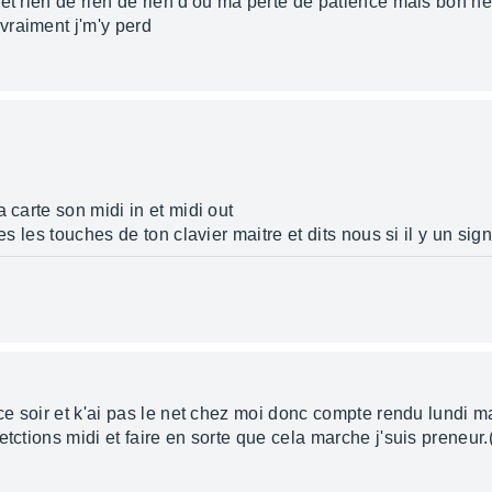
 et rien de rien de rien d'ou ma perte de patience mais bon h
vraiment j'm'y perd
 carte son midi in et midi out
s les touches de ton clavier maitre et dits nous si il y un signa
 ce soir et k'ai pas le net chez moi donc compte rendu lundi m
etctions midi et faire en sorte que cela marche j'suis preneur.