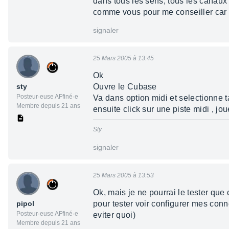
dans tous les sens, tous les canaux
comme vous pour me conseiller car 
signaler
25 Mars 2005 à 13:45
Ok
sty
Ouvre le Cubase
Posteur·euse AFfiné·e
Va dans option midi et selectionne ta
Membre depuis 21 ans
ensuite click sur une piste midi , joue
Sty
signaler
25 Mars 2005 à 13:53
Ok, mais je ne pourrai le tester que
pipol
pour tester voir configurer mes conn
Posteur·euse AFfiné·e
eviter quoi)
Membre depuis 21 ans