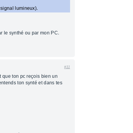
 signal lumineux).
par le synthé ou par mon PC.
#11
nt que ton pc reçois bien un
 entends ton synté et dans tes