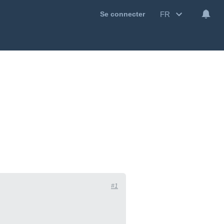
FR
Se connecter
#1