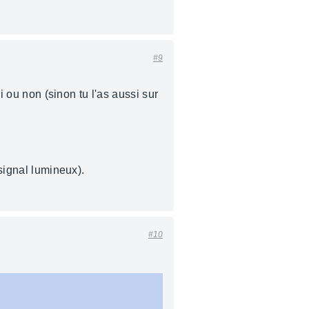
#9
i ou non (sinon tu l'as aussi sur
 signal lumineux).
#10