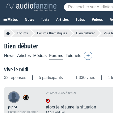
Matos
News
Tests
Articles
Tutos
Vidéos
A
Forums
Forums thématiques
Bien débuter
Vive l
Bien débuter
News
Articles
Médias
Forums
Tutoriels
Vive le midi
32 réponses
5 participants
1 330 vues
1 f
25 Mars 2005 à 08:39
pipol
alors je résume la situation
Posteur·euse AFfiné·e
MATERIEL :