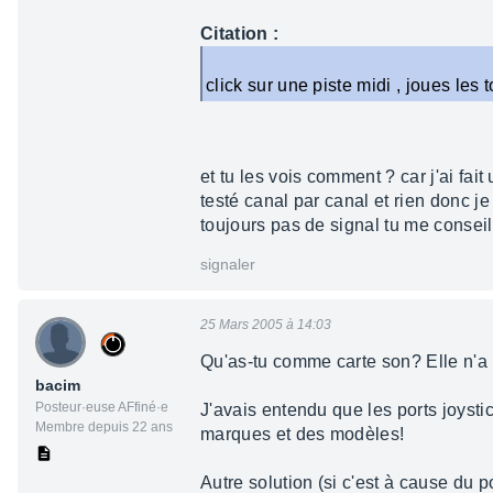
Citation :
click sur une piste midi , joues les t
et tu les vois comment ? car j'ai fai
testé canal par canal et rien donc je 
toujours pas de signal tu me conseil
signaler
25 Mars 2005 à 14:03
Qu'as-tu comme carte son? Elle n'a 
bacim
Posteur·euse AFfiné·e
J'avais entendu que les ports joysti
Membre depuis 22 ans
marques et des modèles!
Autre solution (si c'est à cause du 