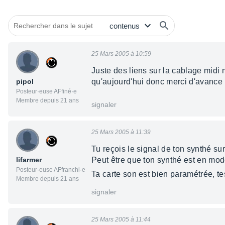
25 Mars 2005 à 10:59
Juste des liens sur la cablage midi 
pipol
qu'aujourd'hui donc merci d'avance le
Posteur·euse AFfiné·e
Membre depuis 21 ans
signaler
25 Mars 2005 à 11:39
Tu reçois le signal de ton synthé sur
lifarmer
Peut être que ton synthé est en mode 
Posteur·euse AFfranchi·e
Ta carte son est bien paramétrée, te
Membre depuis 21 ans
signaler
25 Mars 2005 à 11:44