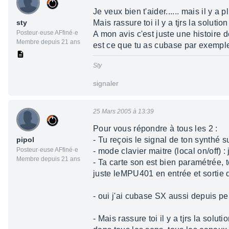
Je veux bien t'aider...... mais il y a
sty
Mais rassure toi il y a tjrs la soluti
Posteur·euse AFfiné·e
A mon avis c'est juste une histoire d
Membre depuis 21 ans
est ce que tu as cubase par exemp
Sty
signaler
25 Mars 2005 à 13:39
Pour vous répondre à tous les 2 :
pipol
- Tu reçois le signal de ton synthé s
Posteur·euse AFfiné·e
- mode clavier maitre (local on/off) :
Membre depuis 21 ans
- Ta carte son est bien paramétrée, t
juste leMPU401 en entrée et sortie d
- oui j'ai cubase SX aussi depuis p
- Mais rassure toi il y a tjrs la sol