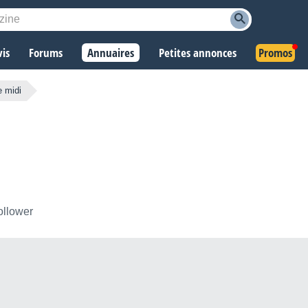
vis
Forums
Annuaires
Petites annonces
Promos
e midi
ollower