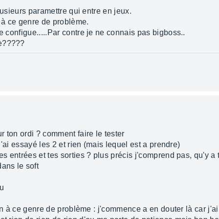
 plusieurs paramettre qui entre en jeux.
on à ce genre de problème.
e configue.....Par contre je ne connais pas bigboss..
le?????
ur ton ordi ? comment faire le tester
 j'ai essayé les 2 et rien (mais lequel est a prendre)
es entrées et tes sorties ? plus précis j'comprend pas, qu'y a t
ans le soft
eu
ution à ce genre de problème : j'commence a en douter là car j'a