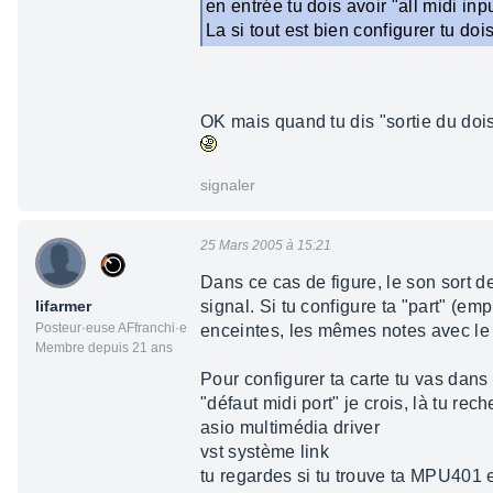
en entrée tu dois avoir "all midi inp
La si tout est bien configurer tu do
OK mais quand tu dis "sortie du dois
signaler
25 Mars 2005 à 15:21
Dans ce cas de figure, le son sort de
lifarmer
signal. Si tu configure ta "part" (e
Posteur·euse AFfranchi·e
enceintes, les mêmes notes avec le 
Membre depuis 21 ans
Pour configurer ta carte tu vas dans
"défaut midi port" je crois, là tu re
asio multimédia driver
vst système link
tu regardes si tu trouve ta MPU401 e