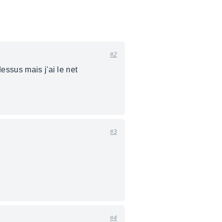
#2
essus mais j'ai le net
#3
#4