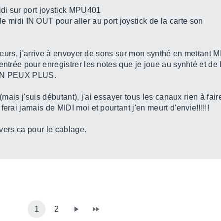
idi sur port joystick MPU401
le midi IN OUT pour aller au port joystick de la carte son
illeurs, j'arrive à envoyer de sons sur mon synthé en mettant 
ntrée pour enregistrer les notes que je joue au synhté et de là
 J EN PEUX PLUS.
(mais j'suis débutant), j'ai essayer tous les canaux rien à fair
erai jamais de MIDI moi et pourtant j'en meurt d'envie!!!!!!
s vers ca pour le cablage.
1
2