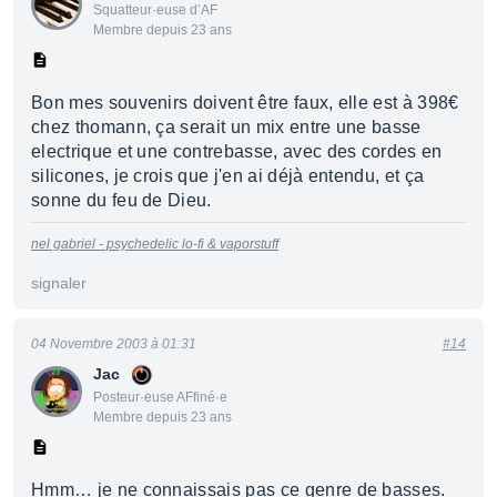
Squatteur·euse d’AF
Membre depuis 23 ans
Bon mes souvenirs doivent être faux, elle est à 398€
chez thomann, ça serait un mix entre une basse
electrique et une contrebasse, avec des cordes en
silicones, je crois que j'en ai déjà entendu, et ça
sonne du feu de Dieu.
nel gabriel - psychedelic lo-fi & vaporstuff
signaler
04 Novembre 2003 à 01:31
#14
Jac
Posteur·euse AFfiné·e
Membre depuis 23 ans
Hmm… je ne connaissais pas ce genre de basses.