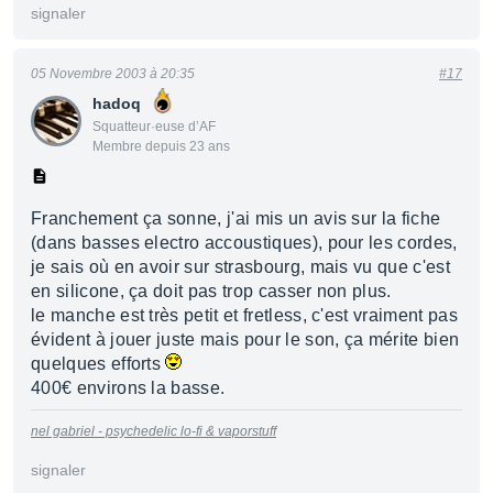
signaler
05 Novembre 2003 à 20:35
#17
hadoq
Squatteur·euse d’AF
Membre depuis 23 ans
Franchement ça sonne, j'ai mis un avis sur la fiche
(dans basses electro accoustiques), pour les cordes,
je sais où en avoir sur strasbourg, mais vu que c'est
en silicone, ça doit pas trop casser non plus.
le manche est très petit et fretless, c'est vraiment pas
évident à jouer juste mais pour le son, ça mérite bien
quelques efforts
400€ environs la basse.
nel gabriel - psychedelic lo-fi & vaporstuff
signaler