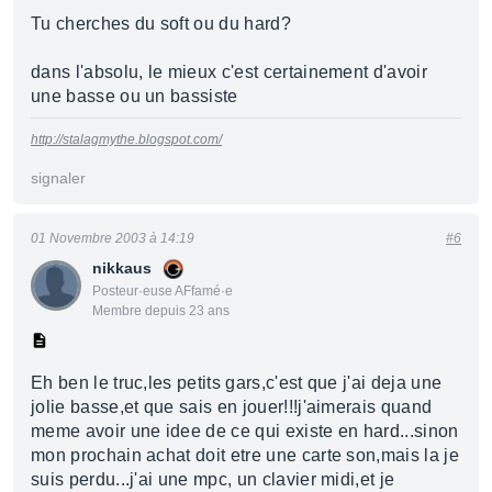
Tu cherches du soft ou du hard?
dans l'absolu, le mieux c'est certainement d'avoir
une basse ou un bassiste
http://stalagmythe.blogspot.com/
signaler
01 Novembre 2003 à 14:19
#6
nikkaus
Posteur·euse AFfamé·e
Membre depuis 23 ans
Eh ben le truc,les petits gars,c'est que j'ai deja une
jolie basse,et que sais en jouer!!!j'aimerais quand
meme avoir une idee de ce qui existe en hard...sinon
mon prochain achat doit etre une carte son,mais la je
suis perdu...j'ai une mpc, un clavier midi,et je