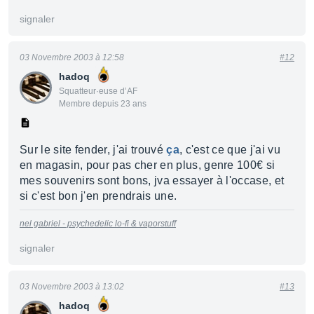
signaler
03 Novembre 2003 à 12:58
#12
hadoq
Squatteur·euse d’AF
Membre depuis 23 ans
Sur le site fender, j'ai trouvé
ça
, c'est ce que j'ai vu
en magasin, pour pas cher en plus, genre 100€ si
mes souvenirs sont bons, jva essayer à l'occase, et
si c'est bon j'en prendrais une.
nel gabriel - psychedelic lo-fi & vaporstuff
signaler
03 Novembre 2003 à 13:02
#13
hadoq