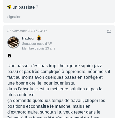
un bassiste ?
signaler
01 Novembre 2003 à 04:30
#3
hadoq
Squatteur·euse d’AF
Membre depuis 23 ans
Une basse, c'est pas trop cher (genre squier jazz
bass) et pas très compliqué à apprendre, néanmois il
faut au moins avoir quelques bases en solfège et
une bonne oreille, pour jouer juste.
dans l'absolu, c'est la meilleure solution et pas la
plus coûteuse.
ça demande quelques temps de travail, choper les
positions et connaître le manche, mais rien
d'extraordinaire, surtout si tu veux rester dans le
"simple" (les basses HH c'est rarement du Jaco