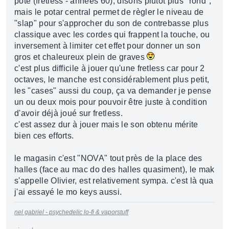
pote (fretless - années 60), disons plutôt plus "rond",
mais le potar central permet de règler le niveau de
"slap" pour s'approcher du son de contrebasse plus
classique avec les cordes qui frappent la touche, ou
inversement à limiter cet effet pour donner un son
gros et chaleureux plein de graves
c'est plus difficile à jouer qu'une fretless car pour 2
octaves, le manche est considérablement plus petit,
les "cases" aussi du coup, ça va demander je pense
un ou deux mois pour pouvoir être juste à condition
d'avoir déjà joué sur fretless.
c'est assez dur à jouer mais le son obtenu mérite
bien ces efforts.
le magasin c'est "NOVA" tout près de la place des
halles (face au mac do des halles quasiment), le mak
s'appelle Olivier, est relativement sympa. c'est là qua
j'ai essayé le mo keys aussi.
nel gabriel - psychedelic lo-fi & vaporstuff