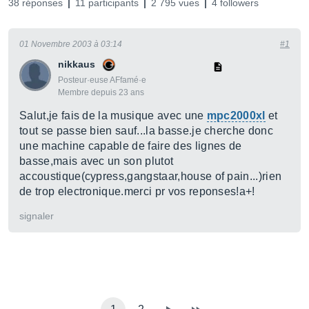
38 réponses
11 participants
2 795 vues
4 followers
01 Novembre 2003 à 03:14
#1
nikkaus
Posteur·euse AFfamé·e
Membre depuis 23 ans
Salut,je fais de la musique avec une
mpc2000xl
et
tout se passe bien sauf...la basse.je cherche donc
une machine capable de faire des lignes de
basse,mais avec un son plutot
accoustique(cypress,gangstaar,house of pain...)rien
de trop electronique.merci pr vos reponses!a+!
signaler