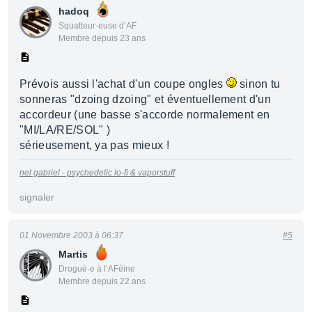
hadoq
Squatteur·euse d’AF
Membre depuis 23 ans
Prévois aussi l'achat d'un coupe ongles
sinon tu
sonneras "dzoing dzoing" et éventuellement d'un
accordeur (une basse s'accorde normalement en
"MI/LA/RE/SOL" )
sérieusement, ya pas mieux !
nel gabriel - psychedelic lo-fi & vaporstuff
signaler
01 Novembre 2003 à 06:37
#5
Martis
Drogué·e à l’AFéine
Membre depuis 22 ans