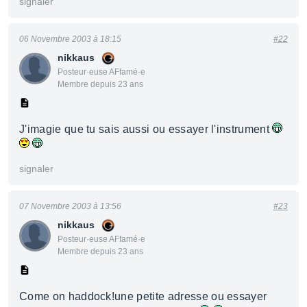
signaler
06 Novembre 2003 à 18:15
#22
nikkaus
Posteur·euse AFfamé·e
Membre depuis 23 ans
J'imagie que tu sais aussi ou essayer l'instrument
signaler
07 Novembre 2003 à 13:56
#23
nikkaus
Posteur·euse AFfamé·e
Membre depuis 23 ans
Come on haddock!une petite adresse ou essayer