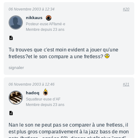
06 Novembre 2003 à 12:34
#20
nikkaus
Posteur·euse AFfamé·e
Membre depuis 23 ans
Tu trouves que c'est moin evident a jouer qu'une
fretless?et le son compare a une fretless?
signaler
06 Novembre 2003 à 12:46
#21
hadoq
Squatteur·euse d’AF
Membre depuis 23 ans
Nan le son ne peut pas se comparer à une fretless, il
est plus gros comparativement à la jazz bass de mon