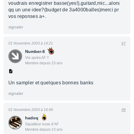
voudrais enregistrer basse(yes!),guitard,mic...alors
qq un une idee?(budget de 3a4000balles)merci pr
vos reponses a+.
signaler
01 Novembre 2003 à 14:21
#7
Number-6
Vie après AF ?
Membre depuis 23 ans
Un sampler et quelques bonnes banks
signaler
01 Novembre 2003 à 16:49
#8
hadoq
Squatteur·euse d’AF
Membre depuis 23 ans