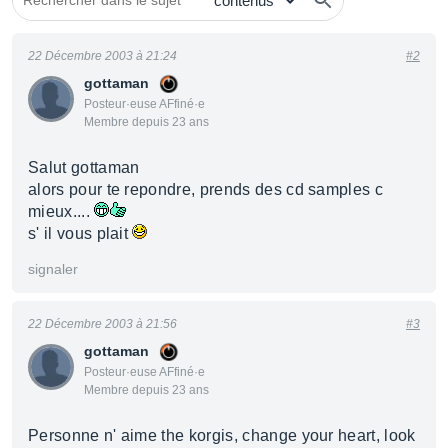
22 Décembre 2003 à 21:24
#2
gottaman
Posteur·euse AFfiné·e
Membre depuis 23 ans
Salut gottaman
alors pour te repondre, prends des cd samples c
mieux....
s' il vous plait
signaler
22 Décembre 2003 à 21:56
#3
gottaman
Posteur·euse AFfiné·e
Membre depuis 23 ans
Personne n' aime the korgis, change your heart, look