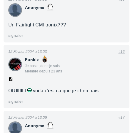
Anonyme
Un Fairlight CMI tronix???
signaler
12 Février 2004 à 13:03
#16
Funkix
Je poste, donc je suis
Membre depuis 23 ans
OUIIIIIIII
voila c'est ca que je cherchais.
signaler
12 Février 2004 à 13:06
#17
Anonyme