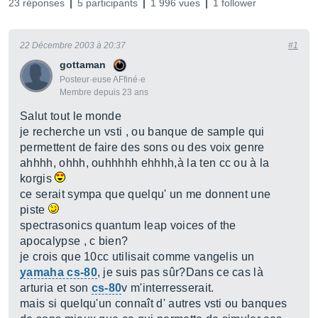
23 réponses
5 participants
1 996 vues
1 follower
22 Décembre 2003 à 20:37
#1
gottaman
Posteur·euse AFfiné·e
Membre depuis 23 ans
Salut tout le monde
je recherche un vsti , ou banque de sample qui
permettent de faire des sons ou des voix genre
ahhhh, ohhh, ouhhhhh ehhhh,à la ten cc ou à la
korgis
ce serait sympa que quelqu' un me donnent une
piste
spectrasonics quantum leap voices of the
apocalypse , c bien?
je crois que 10cc utilisait comme vangelis un
yamaha cs-80
, je suis pas sûr?Dans ce cas là
arturia et son
cs-80
v m'interresserait.
mais si quelqu'un connaît d' autres vsti ou banques