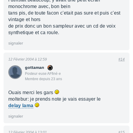
monochrome avec, bon bein
tans pis, de toute facon c'etait pas sure et puis c'est
vintage et hors
de prix donc un bon sampleur avec un cd de voix
synthetique et ca roule.
signaler
12 Février 2004 à 12:59
#14
gottaman
Posteur·euse AFfiné·e
Membre depuis 23 ans
Ouais merci les gars
moltebur: je prends note je vais essayer le
delay lama
signaler
12 Février 2004 à 13:01
#15