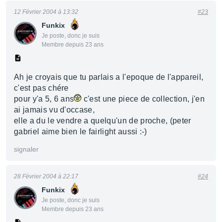
12 Février 2004 à 13:32
#23
Funkix
Je poste, donc je suis
Membre depuis 23 ans
Ah je croyais que tu parlais a l'epoque de l'appareil,
c'est pas chére
pour y'a 5, 6 ans
c'est une piece de collection, j'en
ai jamais vu d'occase,
elle a du le vendre a quelqu'un de proche, (peter
gabriel aime bien le fairlight aussi :-)
signaler
28 Février 2004 à 22:17
#24
Funkix
Je poste, donc je suis
Membre depuis 23 ans