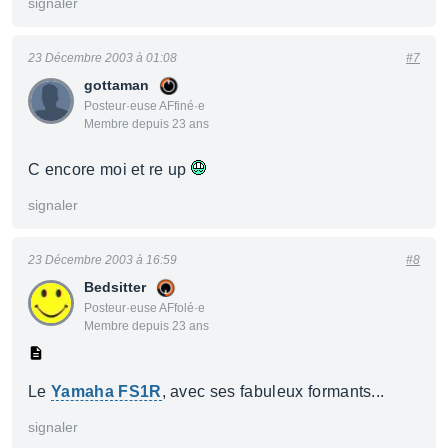
signaler
23 Décembre 2003 à 01:08
#7
gottaman
Posteur·euse AFfiné·e
Membre depuis 23 ans
C encore moi et re up
signaler
23 Décembre 2003 à 16:59
#8
Bedsitter
Posteur·euse AFfolé·e
Membre depuis 23 ans
Le
Yamaha FS1R
, avec ses fabuleux formants...
signaler