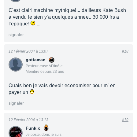
C'est clair! machine mythique!... dailleurs Kate Bush
a vendu le sien y'a quelques annee.. 30 000 frs a
l'epoque!
....
signaler
12 Février 2004 à 13:07
#18
gottaman
Posteur·euse AFfiné·e
Membre depuis 23 ans
Ouais ben je vais devoir economiser pour m' en
payer un
signaler
12 Février 2004 à 13:13
#19
Funkix
Je poste, donc je suis