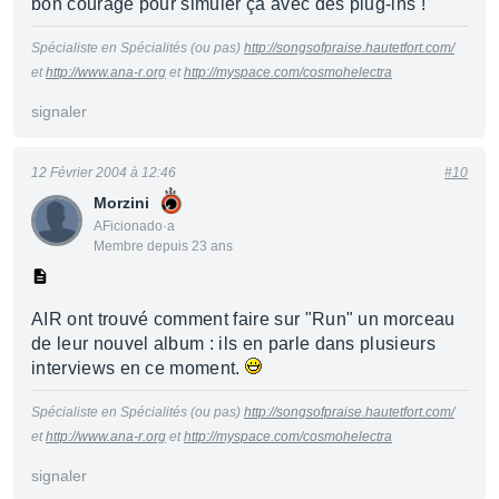
bon courage pour simuler ça avec des plug-ins !
Spécialiste en Spécialités (ou pas)
http://songsofpraise.hautetfort.com/
et
http://www.ana-r.org
et
http://myspace.com/cosmohelectra
signaler
12 Février 2004 à 12:46
#10
Morzini
AFicionado·a
Membre depuis 23 ans
AIR ont trouvé comment faire sur "Run" un morceau
de leur nouvel album : ils en parle dans plusieurs
interviews en ce moment.
Spécialiste en Spécialités (ou pas)
http://songsofpraise.hautetfort.com/
et
http://www.ana-r.org
et
http://myspace.com/cosmohelectra
signaler