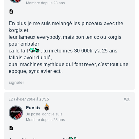
Membre depuis 23 ans
En plus je me suis melangé les pinceaux avec the
korgis et
leur fameux everybody, mais bon ten cc ou korgis
pour embaler
ca le fait
, tu m'etonnes 30 000fr y'a 25 ans
fallais avoir du blé,
ouai machines mythique qui font rever, c'est tout une
epoque, synclavier ect..
signaler
12 Février 2004 à 13:15
#20
Funkix
Je poste, donc je suis
Membre depuis 23 ans