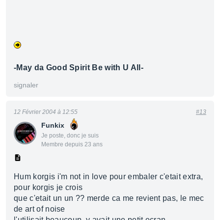
-May da Good Spirit Be with U All-
signaler
12 Février 2004 à 12:55
#13
Funkix
Je poste, donc je suis
Membre depuis 23 ans
Hum korgis i'm not in love pour embaler c'etait extra,
pour korgis je crois
que c'etait un un ?? merde ca me revient pas, le mec
de art of noise
l'utilisait beaucoup, y avait une petit ecran