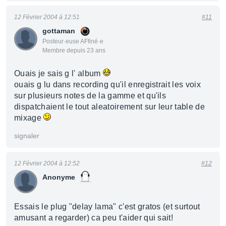
12 Février 2004 à 12:51
#11
gottaman
Posteur·euse AFfiné·e
Membre depuis 23 ans
Ouais je sais g l' album
ouais g lu dans recording qu'il enregistrait les voix
sur plusieurs notes de la gamme et qu'ils
dispatchaient le tout aleatoirement sur leur table de
mixage
signaler
12 Février 2004 à 12:52
#12
Anonyme
Essais le plug "delay lama" c'est gratos (et surtout
amusant a regarder) ca peu t'aider qui sait!