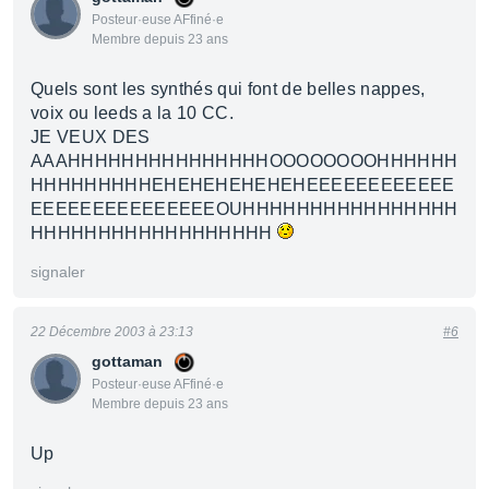
Posteur·euse AFfiné·e
Membre depuis 23 ans
Quels sont les synthés qui font de belles nappes,
voix ou leeds a la 10 CC.
JE VEUX DES
AAAHHHHHHHHHHHHHHHOOOOOOOOHHHHHH
HHHHHHHHHEHEHEHEHEHEHEEEEEEEEEEEE
EEEEEEEEEEEEEEEOUHHHHHHHHHHHHHHHH
HHHHHHHHHHHHHHHHHH
signaler
22 Décembre 2003 à 23:13
#6
gottaman
Posteur·euse AFfiné·e
Membre depuis 23 ans
Up