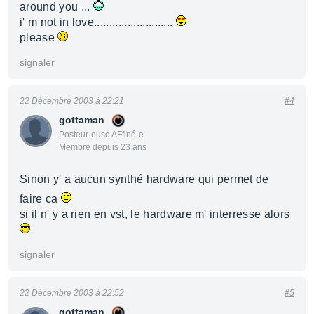
around you ...
i' m not in love..........................
please
signaler
22 Décembre 2003 à 22:21
#4
gottaman
Posteur·euse AFfiné·e
Membre depuis 23 ans
Sinon y' a aucun synthé hardware qui permet de
faire ca
si il n' y a rien en vst, le hardware m' interresse alors
signaler
22 Décembre 2003 à 22:52
#5
gottaman