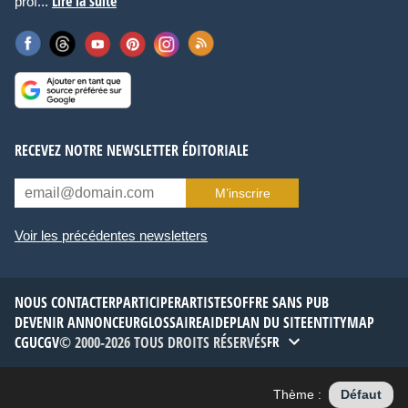
Lire la suite
prof...
RECEVEZ NOTRE NEWSLETTER ÉDITORIALE
M’inscrire
Voir les précédentes newsletters
NOUS CONTACTER
PARTICIPER
ARTISTES
OFFRE SANS PUB
DEVENIR ANNONCEUR
GLOSSAIRE
AIDE
PLAN DU SITE
ENTITYMAP
CGU
CGV
© 2000-2026 TOUS DROITS RÉSERVÉS
FR
Thème :
Défaut