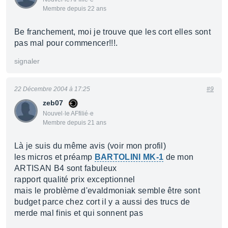
Membre depuis 22 ans
Be franchement, moi je trouve que les cort elles sont
pas mal pour commencer!!!.
signaler
22 Décembre 2004 à 17:25
#9
zeb07
Nouvel·le AFfilié·e
Membre depuis 21 ans
Là je suis du même avis (voir mon profil)
les micros et préamp
BARTOLINI MK-1
de mon
ARTISAN B4 sont fabuleux
rapport qualité prix exceptionnel
mais le problème d'evaldmoniak semble être sont
budget parce chez cort il y a aussi des trucs de
merde mal finis et qui sonnent pas