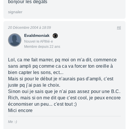
bonjour les dégâts
signaler
20 Décembre 2004 à 18:09
#6
Evaldmoniak
Nouvel·le AFfilié·e
Membre depuis 22 ans
Lol, ca me fait marrer, pq moi on m'a dit, commence
sans ampli pq comme ca ca va forcer ton oreille à
bien capter les sons, ect...
Mais si pour le début je n'aurais pas d'ampli, c'est
juste pq j'ai pas le choix.
Sinon oui je sais que je n'ai pas assez pour une B.C.
Rich, mais si on me dit que c'est cool, je peux encore
économiser un peu... c'est tout ;)
Mici encore
Me :-)