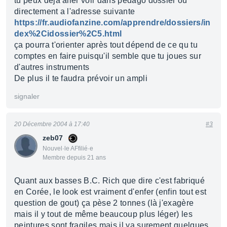
tu peux déjà aller voir dans pédago dossier ou
directement a l'adresse suivante
https://fr.audiofanzine.com/apprendre/dossiers/in
dex%2Cidossier%2C5.html
ça pourra t'orienter après tout dépend de ce qu tu
comptes en faire puisqu'il semble que tu joues sur
d'autres instruments
De plus il te faudra prévoir un ampli
signaler
20 Décembre 2004 à 17:40
#3
zeb07
Nouvel·le AFfilié·e
Membre depuis 21 ans
Quant aux basses B.C. Rich que dire c'est fabriqué
en Corée, le look est vraiment d'enfer (enfin tout est
question de gout) ça pèse 2 tonnes (là j'exagère
mais il y tout de même beaucoup plus léger) les
peintures sont fragiles mais il ya surement quelques