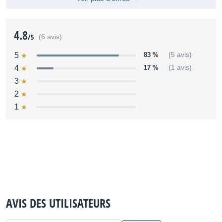
4.8
/5
(6 avis)
5
83 %
(5 avis)
4
17 %
(1 avis)
3
2
1
AVIS DES UTILISATEURS