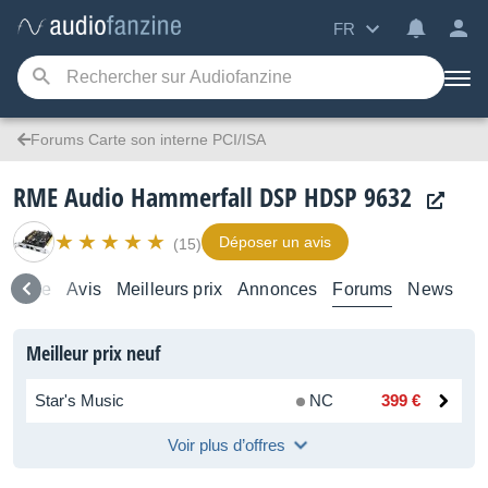
FR
Forums Carte son interne PCI/ISA
RME Audio Hammerfall DSP HDSP 9632
Déposer un avis
(15)
semble
Avis
Meilleurs prix
Annonces
Forums
News
Meilleur prix neuf
Star's Music
NC
399 €
Voir plus d’offres