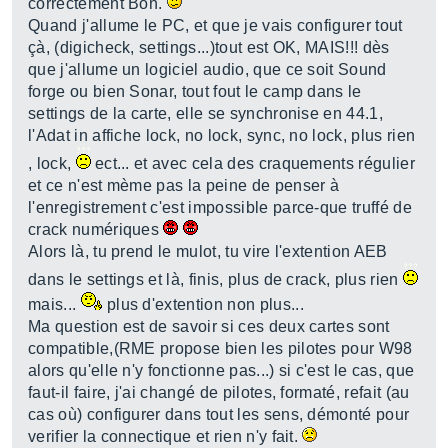
correctement Bon.
Quand j'allume le PC, et que je vais configurer tout
çà, (digicheck, settings...)tout est OK, MAIS!!! dès
que j'allume un logiciel audio, que ce soit Sound
forge ou bien Sonar, tout fout le camp dans le
settings de la carte, elle se synchronise en 44.1,
l'Adat in affiche lock, no lock, sync, no lock, plus rien
, lock,
ect... et avec cela des craquements régulier
et ce n'est mème pas la peine de penser à
l'enregistrement c'est impossible parce-que truffé de
crack numériques
Alors là, tu prend le mulot, tu vire l'extention AEB
dans le settings et là, finis, plus de crack, plus rien
mais...
plus d'extention non plus...
Ma question est de savoir si ces deux cartes sont
compatible,(RME propose bien les pilotes pour W98
alors qu'elle n'y fonctionne pas...) si c'est le cas, que
faut-il faire, j'ai changé de pilotes, formaté, refait (au
cas où) configurer dans tout les sens, démonté pour
verifier la connectique et rien n'y fait.