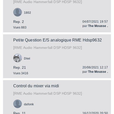
[
]
Hammerfall DSP HDSP 9632
RME Audio
1802
Rep. 2
04/07/2021 19:57
par
The Mousse .
Vues 883
Petite Question E/S analogique RME Hdsp9632
[
]
Hammerfall DSP HDSP 9632
RME Audio
Diwi
Rep. 21
20/06/2021 12:17
par
The Mousse .
Vues 3416
Control du mixer via midi
[
]
Hammerfall DSP HDSP 9632
RME Audio
dafonk
Rep. 11
16/12/2020 20:50