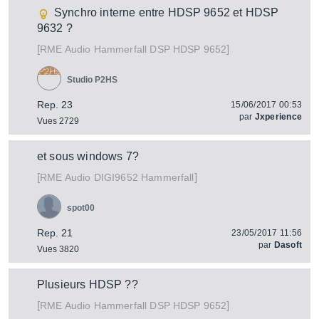
Synchro interne entre HDSP 9652 et HDSP
9632 ?
[
]
Hammerfall DSP HDSP 9652
RME Audio
Studio P2HS
Rep. 23
15/06/2017 00:53
par
Jxperience
Vues 2729
et sous windows 7?
[
]
DIGI9652 Hammerfall
RME Audio
spot00
Rep. 21
23/05/2017 11:56
par
Dasoft
Vues 3820
Plusieurs HDSP ??
[
]
Hammerfall DSP HDSP 9652
RME Audio