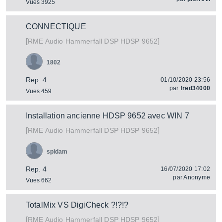
Vues 3925
CONNECTIQUE
[
]
Hammerfall DSP HDSP 9652
RME Audio
1802
Rep. 4
01/10/2020 23:56
par
fred34000
Vues 459
Installation ancienne HDSP 9652 avec WIN 7
[
]
Hammerfall DSP HDSP 9652
RME Audio
spidam
Rep. 4
16/07/2020 17:02
par
Anonyme
Vues 662
TotalMix VS DigiCheck ?!?!?
[
]
Hammerfall DSP HDSP 9652
RME Audio