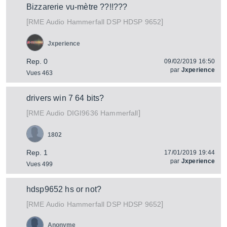
Bizzarerie vu-mètre ??!!???
[
]
Hammerfall DSP HDSP 9652
RME Audio
Jxperience
Rep. 0
09/02/2019 16:50
par
Jxperience
Vues 463
drivers win 7 64 bits?
[
]
DIGI9636 Hammerfall
RME Audio
1802
Rep. 1
17/01/2019 19:44
par
Jxperience
Vues 499
hdsp9652 hs or not?
[
]
Hammerfall DSP HDSP 9652
RME Audio
Anonyme