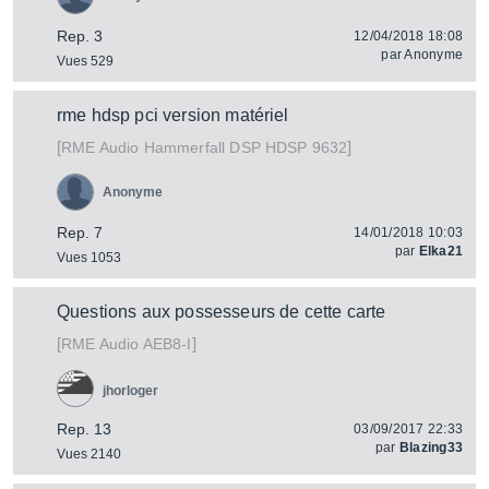
Rep. 3
12/04/2018 18:08
par
Anonyme
Vues 529
rme hdsp pci version matériel
[
]
Hammerfall DSP HDSP 9632
RME Audio
Anonyme
Rep. 7
14/01/2018 10:03
par
Elka21
Vues 1053
Questions aux possesseurs de cette carte
[
]
AEB8-I
RME Audio
jhorloger
Rep. 13
03/09/2017 22:33
par
Blazing33
Vues 2140