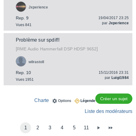
Jxperience
Rep. 9
19/04/2017 23:25
par
Jxperience
Vues 841
Problème sur spdif!!
[
]
Hammerfall DSP HDSP 9652
RME Audio
wilrastoll
Rep. 10
15/11/2016 23:31
par
Luigi1984
Vues 1951
Créer un sujet
Charte
Options
Légende
Liste des modérateurs
1
2
3
4
5
11