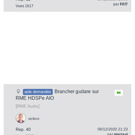
par
F0f7
Vues 1617
Brancher guitare sur
aide demandée
RME HDSPe AIO
[
]
RME Audio
oclero
Rep. 40
09/12/2020 21:23
par
pierrevi