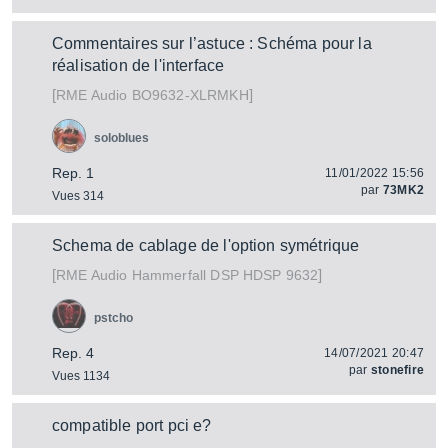
Commentaires sur l’astuce : Schéma pour la
réalisation de l'interface
[
]
BO9632-XLRMKH
RME Audio
soloblues
Rep. 1
11/01/2022 15:56
par
73MK2
Vues 314
Schema de cablage de l'option symétrique
[
]
Hammerfall DSP HDSP 9632
RME Audio
pstcho
Rep. 4
14/07/2021 20:47
par
stonefire
Vues 1134
compatible port pci e?