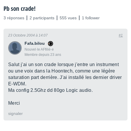
Pb son crade!
3 réponses
2 participants
555 vues
1 follower
23 Octobre 2004 à 14:07
#1
Fafa.bilou
Nouvel·le AFfilié·e
Membre depuis 23 ans
Salut j'ai un son crade lorsque j'entre un instrument
ou une voix dans la Hoontech, comme une légère
saturation part derrière. J'ai installé les dernier driver
E-WDM.
Ma config 2.5Ghz dd 80go Logic audio.
Merci
signaler