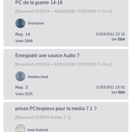
PC de la guerre 14-18
[
]
DSP24 + ADDA2000 / DSP2000 C-Port
Hoontech
Anonyme
Rep. 14
15/03/2011 23:16
par
Djin
Vues 2068
Enregistré une source Audio ?
[
]
DSP24 + ADDA2000 / DSP2000 C-Port
Hoontech
hholdschool
Rep. 3
11/03/2011 23:02
par
Djin
Vues 1025
prises PCIexpress pour la media 7.1 ?
[
]
DSP24 Media 7.1
Hoontech
Ivan Austral