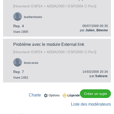
[
]
DSP24 + ADDA2000 / DSP2000 C-Port
Hoontech
leatherboots
Rep. 4
08/07/2009 00:30
par
Julien_Binome
Vues 1905
Probléme avec le module External link
[
]
DSP24 + ADDA2000 / DSP2000 C-Port
Hoontech
leoscarax
Rep. 7
14/03/2009 20:34
par
Sebranc
Vues 1462
Créer un sujet
Charte
Options
Légende
Liste des modérateurs