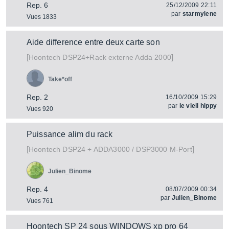
Rep. 6
25/12/2009 22:11
par
starmylene
Vues 1833
Aide difference entre deux carte son
[
]
DSP24+Rack externe Adda 2000
Hoontech
Take*off
Rep. 2
16/10/2009 15:29
par
le vieil hippy
Vues 920
Puissance alim du rack
[
]
DSP24 + ADDA3000 / DSP3000 M-Port
Hoontech
Julien_Binome
Rep. 4
08/07/2009 00:34
par
Julien_Binome
Vues 761
Hoontech SP 24 sous WINDOWS xp pro 64