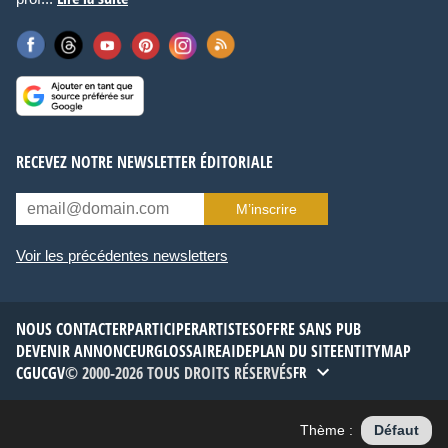
RECEVEZ NOTRE NEWSLETTER ÉDITORIALE
M’inscrire
Voir les précédentes newsletters
NOUS CONTACTER
PARTICIPER
ARTISTES
OFFRE SANS PUB
DEVENIR ANNONCEUR
GLOSSAIRE
AIDE
PLAN DU SITE
ENTITYMAP
CGU
CGV
© 2000-2026 TOUS DROITS RÉSERVÉS
FR
Thème :
Défaut