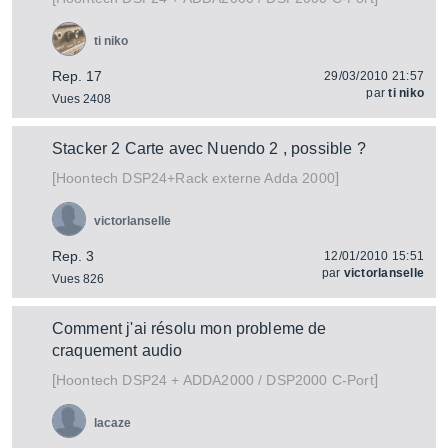
ti niko
Rep. 17
29/03/2010 21:57
par
ti niko
Vues 2408
Stacker 2 Carte avec Nuendo 2 , possible ?
[
]
DSP24+Rack externe Adda 2000
Hoontech
victorlanselle
Rep. 3
12/01/2010 15:51
par
victorlanselle
Vues 826
Comment j'ai résolu mon probleme de
craquement audio
[
]
DSP24 + ADDA2000 / DSP2000 C-Port
Hoontech
lacaze