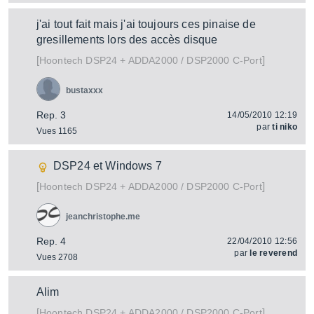
j'ai tout fait mais j'ai toujours ces pinaise de
gresillements lors des accès disque
[
]
DSP24 + ADDA2000 / DSP2000 C-Port
Hoontech
bustaxxx
Rep. 3
14/05/2010 12:19
par
ti niko
Vues 1165
DSP24 et Windows 7
[
]
DSP24 + ADDA2000 / DSP2000 C-Port
Hoontech
jeanchristophe.me
Rep. 4
22/04/2010 12:56
par
le reverend
Vues 2708
Alim
[
]
DSP24 + ADDA2000 / DSP2000 C-Port
Hoontech