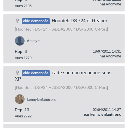
par
Anonyme
Vues 2105
Hoonteh DSP24 et Reaper
aide demandée
[
]
DSP24 + ADDA2000 / DSP2000 C-Port
Hoontech
Anonyme
Rep. 6
18/07/2011 14:31
par
Anonyme
Vues 1279
carte son non reconnue sous
aide demandée
XP
[
]
DSP24 + ADDA2000 / DSP2000 C-Port
Hoontech
kennylenfanttronc
Rep. 13
02/04/2011 14:27
par
kennylenfanttronc
Vues 2792