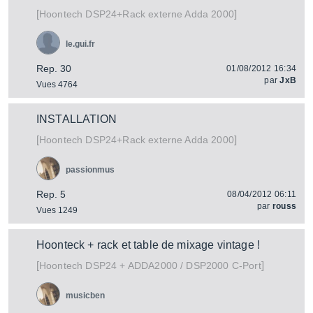
[
]
DSP24+Rack externe Adda 2000
Hoontech
le.gui.fr
Rep. 30
01/08/2012 16:34
par
JxB
Vues 4764
INSTALLATION
[
]
DSP24+Rack externe Adda 2000
Hoontech
passionmus
Rep. 5
08/04/2012 06:11
par
rouss
Vues 1249
Hoonteck + rack et table de mixage vintage !
[
]
DSP24 + ADDA2000 / DSP2000 C-Port
Hoontech
musicben