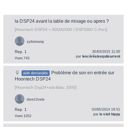
la DSP24 avant la table de mixage ou apres ?
[
]
DSP24 + ADDA2000 / DSP2000 C-Port
Hoontech
syltomang
Rep. 1
30/03/2015 11:00
par
lescéréalesquileurrent
Vues 743
Problème de son en entrée sur
aide demandée
Hoontech DSP24
[
]
Dsp24+adc&dac 2000
Hoontech
time13velo
Rep. 1
03/05/2014 19:51
par
le vieil hippy
Vues 1052