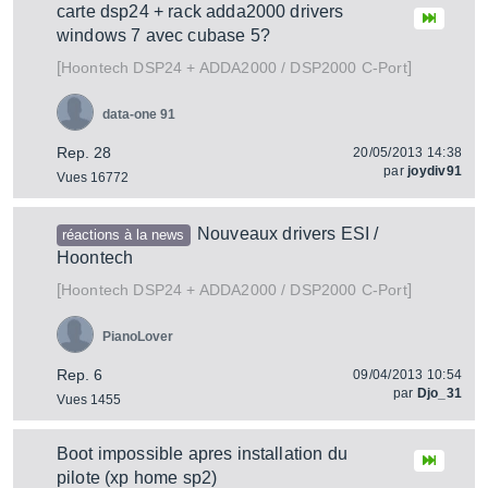
carte dsp24 + rack adda2000 drivers
windows 7 avec cubase 5?
[
]
DSP24 + ADDA2000 / DSP2000 C-Port
Hoontech
data-one 91
Rep. 28
20/05/2013 14:38
par
joydiv91
Vues 16772
Nouveaux drivers ESI /
réactions à la news
Hoontech
[
]
DSP24 + ADDA2000 / DSP2000 C-Port
Hoontech
PianoLover
Rep. 6
09/04/2013 10:54
par
Djo_31
Vues 1455
Boot impossible apres installation du
pilote (xp home sp2)