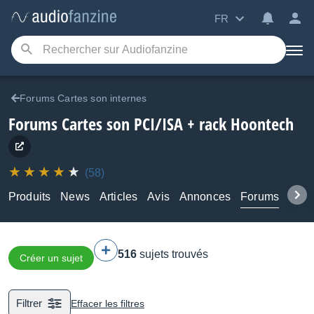
FR
Forums Cartes son internes
Forums Cartes son PCI/ISA + rack Hoontech
(58)
Produits
News
Articles
Avis
Annonces
Forums
Tuto
516
sujets trouvés
Créer un sujet
Filtrer
Effacer les filtres