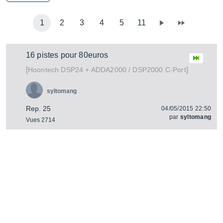
1
2
3
4
5
11
16 pistes pour 80euros
[
]
DSP24 + ADDA2000 / DSP2000 C-Port
Hoontech
syltomang
Rep. 25
04/05/2015 22:50
par
syltomang
Vues 2714