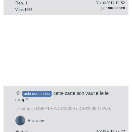
Rep. 1
31/10/2011 12:52
par
musicben
Vues 1168
cette carte son vaut elle le
aide demandée
coup?
[
]
DSP24 + ADDA2000 / DSP2000 C-Port
Hoontech
Anonyme
Rep. 8
07/10/2011 22:22