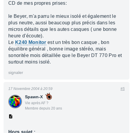
CD de mes propres prises:
le Beyer, m'a parru le mieux isolé et également le
plus neutre, aussi beaucoup plus précis dans les
micros détails que les autes casques ( une bonne
heure d'écoute).
Le
K240 Monitor
est un très bon casque , bon
équilibre général , bonne image stéréo, mais
sonoritée mois détaillée que le Beyer DT 770 Pro et
surtout moins isolé.
signaler
17 Novembre 2004 à 20:59
#5
Spawn-X
Vie après AF ?
Membre depuis 20 ans
Hors sujet :