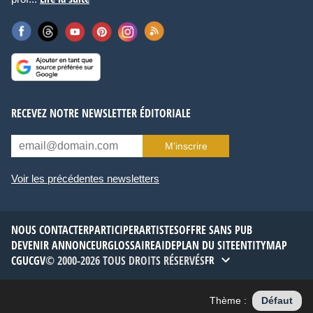
RECEVEZ NOTRE NEWSLETTER ÉDITORIALE
M’inscrire
Voir les précédentes newsletters
NOUS CONTACTER
PARTICIPER
ARTISTES
OFFRE SANS PUB
DEVENIR ANNONCEUR
GLOSSAIRE
AIDE
PLAN DU SITE
ENTITYMAP
CGU
CGV
© 2000-2026 TOUS DROITS RÉSERVÉS
FR
Thème :
Défaut