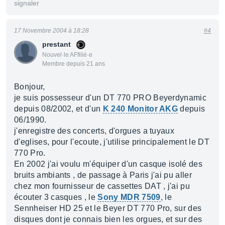
signaler
17 Novembre 2004 à 18:28
#4
prestant
Nouvel·le AFfilié·e
Membre depuis 21 ans
Bonjour,
je suis possesseur d'un DT 770 PRO Beyerdynamic
depuis 08/2002, et d'un
K 240 Monitor AKG
depuis
06/1990.
j'enregistre des concerts, d'orgues a tuyaux
d'eglises, pour l'ecoute, j'utilise principalement le DT
770 Pro.
En 2002 j'ai voulu m'équiper d'un casque isolé des
bruits ambiants , de passage à Paris j'ai pu aller
chez mon fournisseur de cassettes DAT , j'ai pu
écouter 3 casques , le
Sony MDR 7509
, le
Sennheiser HD 25 et le Beyer DT 770 Pro, sur des
disques dont je connais bien les orgues, et sur des