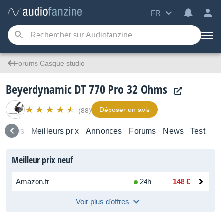
FR
Forums Casque studio
Beyerdynamic DT 770 Pro 32 Ohms
Déposer un avis
(88)
e
Avis
Meilleurs prix
Annonces
Forums
News
Test
Meilleur prix neuf
Amazon.fr
24h
148 €
Voir plus d’offres