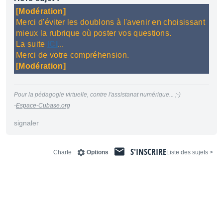
[Modération]
Merci d'éviter les doublons à l'avenir en choisissant
mieux la rubrique où poster vos questions.
La suite
ICI
...
Merci de votre compréhension.
[Modération]
Pour la pédagogie virtuelle, contre l'assistanat numérique... ;-)
-
Espace-Cubase.org
signaler
S'INSCRIRE
Charte
Options
< Liste des sujets