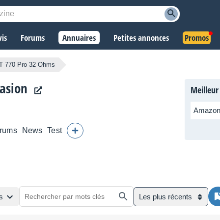
vis
Forums
Annuaires
Petites annonces
Promos
T 770 Pro 32 Ohms
asion
Meilleur
Amazon.
rums
News
Test
s
Les plus récents