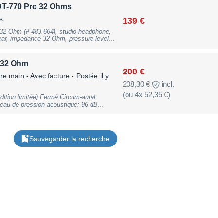
DT-770 Pro 32 Ohms
s
139 €
32 Ohm (# 483.664), studio headphone,
ear, impedance 32 Ohm, pressure level
5.000 Hz, weight 317g with cable, 278g
th adapter 6.3mm, cable lenght 1,6m,
, may have slight traces of use
 32 Ohm
200 €
re main - Avec facture
- Postée il y
208,30 €
incl.
(ou 4x 52,35 €)
dition limitée) Fermé Circum-aural
au de pression acoustique: 96 dB
z
Sauvegarder la recherche