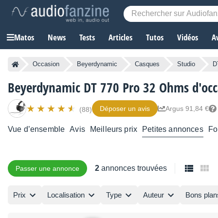
Matos
News
Tests
Articles
Tutos
Vidéos
A
Occasion
Beyerdynamic
Casques
Studio
D
Beyerdynamic DT 770 Pro 32 Ohms d'occ
Déposer un avis
Argus 91,84 €
(88)
Vue d’ensemble
Avis
Meilleurs prix
Petites annonces
Fo
2
annonces trouvées
Passer une annonce
Prix
Localisation
Type
Auteur
Bons plan