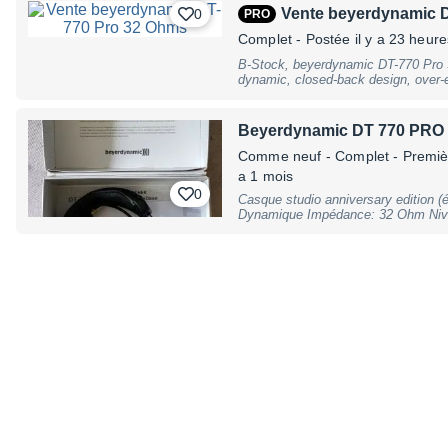
Vente beyerdynamic 
0
PRO
Complet
- Postée il y a 23 heure
B-Stock, beyerdynamic DT-770 Pro 
dynamic, closed-back design, over-
96dB/SPL, frequency response 5 - 3
without cable, 3,5mm stereo jack wi
incl. bag, B-Stock with full warranty
Beyerdynamic DT 770 PRO
Comme neuf
- Complet - Premiè
a 1 mois
0
Casque studio anniversary edition (é
Dynamique Impédance: 32 Ohm Nive
Réponse en fréquence: 5 - 35 000 H