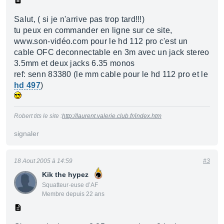
Salut, ( si je n'arrive pas trop tard!!!)
tu peux en commander en ligne sur ce site,
www.son-vidéo.com pour le hd 112 pro c'est un
cable OFC deconnectable en 3m avec un jack stereo
3.5mm et deux jacks 6.35 monos
ref: senn 83380 (le mm cable pour le hd 112 pro et le
hd 497
)
Robert tits le site :
http://laurent.valerie.club.fr/index.htm
signaler
18 Aout 2005 à 14:59
#3
Kik the hypez
Squatteur·euse d’AF
Membre depuis 22 ans