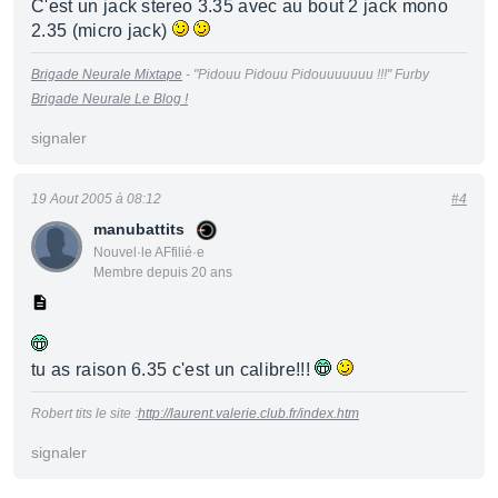
C'est un jack stereo 3.35 avec au bout 2 jack mono
2.35 (micro jack)
Brigade Neurale Mixtape
- "Pidouu Pidouu Pidouuuuuuu !!!" Furby
Brigade Neurale Le Blog !
signaler
19 Aout 2005 à 08:12
#4
manubattits
Nouvel·le AFfilié·e
Membre depuis 20 ans
tu as raison 6.35 c'est un calibre!!!
Robert tits le site :
http://laurent.valerie.club.fr/index.htm
signaler