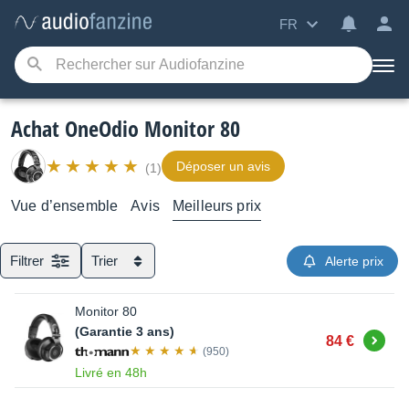
FR
Achat OneOdio Monitor 80
Déposer un avis
(1)
Vue d’ensemble
Avis
Meilleurs prix
Filtrer
Trier
Alerte prix
Monitor 80
(Garantie 3 ans)
Acheter
84 €
(950)
Livré en 48h