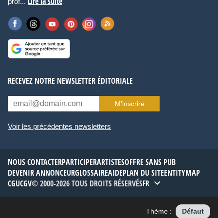
Lire la suite
prof...
RECEVEZ NOTRE NEWSLETTER ÉDITORIALE
M’inscrire
Voir les précédentes newsletters
NOUS CONTACTER
PARTICIPER
ARTISTES
OFFRE SANS PUB
DEVENIR ANNONCEUR
GLOSSAIRE
AIDE
PLAN DU SITE
ENTITYMAP
CGU
CGV
© 2000-2026 TOUS DROITS RÉSERVÉS
FR
Thème :
Défaut