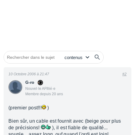
10 Octobre 2006 à 21:47
#2
G-ro
Nouvel·le AFfilié·e
Membre depuis 20 ans
(premier post!!!
)
Bien sûr, un cable est fournit avec (beige pour plus
de précisions!
), il est fiable de qualité...
souple... assez long, ouf quand l'ordi est loin!