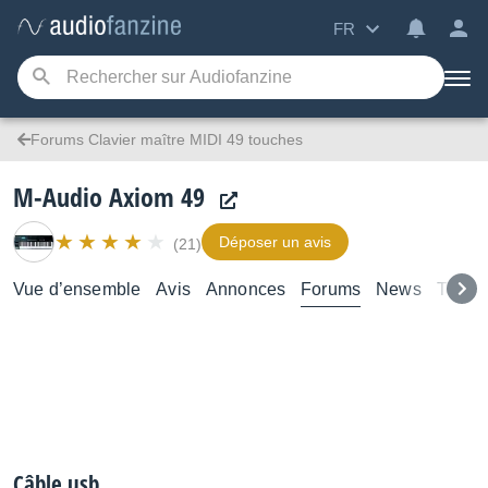
FR
Forums Clavier maître MIDI 49 touches
M-Audio Axiom 49
Déposer un avis
(21)
Vue d’ensemble
Avis
Annonces
Forums
News
Test
Câble usb