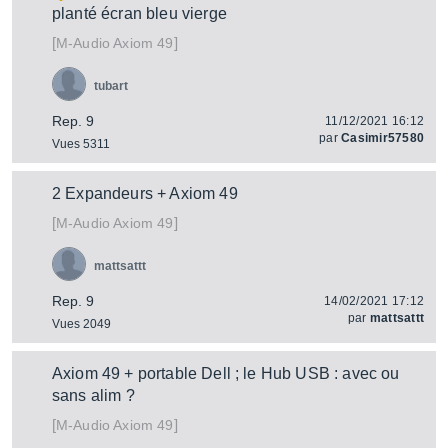
planté écran bleu vierge
[
]
Axiom 49
M-Audio
tubart
Rep. 9
11/12/2021 16:12
par
Casimir57580
Vues 5311
2 Expandeurs + Axiom 49
[
]
Axiom 49
M-Audio
mattsattt
Rep. 9
14/02/2021 17:12
par
mattsattt
Vues 2049
Axiom 49 + portable Dell ; le Hub USB : avec ou
sans alim ?
[
]
Axiom 49
M-Audio