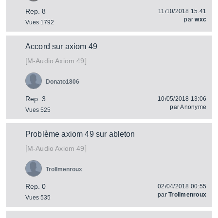
Rep. 8
11/10/2018 15:41
par
wxc
Vues 1792
Accord sur axiom 49
[
]
Axiom 49
M-Audio
Donato1806
Rep. 3
10/05/2018 13:06
par
Anonyme
Vues 525
Problème axiom 49 sur ableton
[
]
Axiom 49
M-Audio
Trollmenroux
Rep. 0
02/04/2018 00:55
par
Trollmenroux
Vues 535