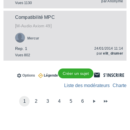
par
Anonyme
Vues 1130
Compatibilité MPC
[
]
Axiom 49
M-Audio
Mercur
Rep. 1
24/01/2014 11:14
par
elit_drumer
Vues 802
Créer un sujet
S'INSCRIRE
Options
Légende
Liste des modérateurs
Charte
1
2
3
4
5
6