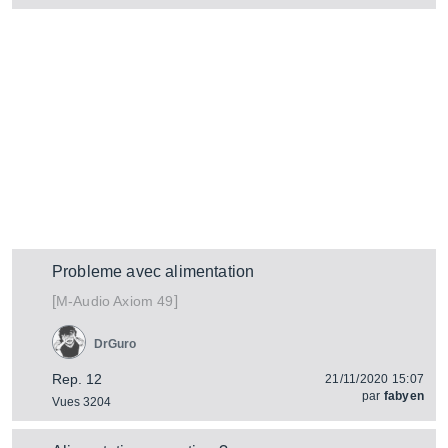
Probleme avec alimentation
[
]
Axiom 49
M-Audio
DrGuro
Rep. 12
21/11/2020 15:07
par
fabyen
Vues 3204