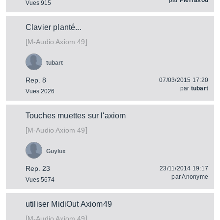
par
Pierraxou
Vues 915
Clavier planté...
[
]
Axiom 49
M-Audio
tubart
Rep. 8
07/03/2015 17:20
par
tubart
Vues 2026
Touches muettes sur l'axiom
[
]
Axiom 49
M-Audio
Guylux
Rep. 23
23/11/2014 19:17
par
Anonyme
Vues 5674
utiliser MidiOut Axiom49
[
]
Axiom 49
M-Audio