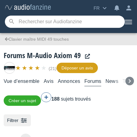
FR
Clavier maître MIDI 49 touches
Forums M-Audio Axiom 49
Déposer un avis
(21)
Vue d’ensemble
Avis
Annonces
Forums
News
Test
188
sujets trouvés
Créer un sujet
Filtrer