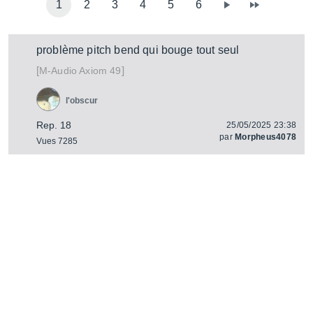
1
2
3
4
5
6
problème pitch bend qui bouge tout seul
[
]
Axiom 49
M-Audio
l'obscur
Rep. 18
25/05/2025 23:38
par
Morpheus4078
Vues 7285