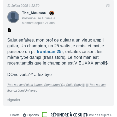
11 Juillet 2005 à 12:50
#3
The_Moumou
Posteur·euse AFfamé·e
Membre depuis 21 ans
Salut enfaites, mon prof de guitar a un vieux ampli
guitar, Un champion, un 25 watts je crois, et moi je
possede un pti
frontman 25r
, enfaites ce sont les
même type dampli(transistors). Le front man est
recent tantdis que le champion est VIEUXXX ampli$
DOnc voila^^ allez bye
Tout sur les Fakes Ibanez Signatures/ Rg Solid Body
||||||||
Tout sur les
Ibanez Jem/Universe
signaler
RÉPONDRE À CE SUJET
Charte
Options
< Liste des sujets