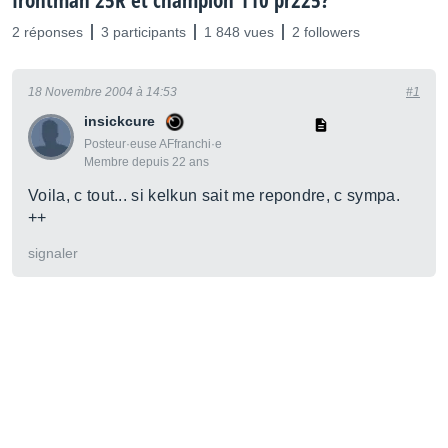
frontman 25R et champion 110 pr225?
2 réponses
3 participants
1 848 vues
2 followers
18 Novembre 2004 à 14:53
#1
insickcure
Posteur·euse AFfranchi·e
Membre depuis 22 ans
Voila, c tout... si kelkun sait me repondre, c sympa.
++
signaler