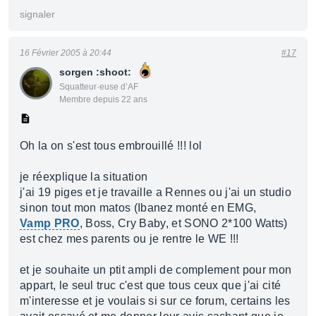
signaler
16 Février 2005 à 20:44
#17
sorgen :shoot:
Squatteur·euse d’AF
Membre depuis 22 ans
Oh la on s'est tous embrouillé !!! lol
je réexplique la situation
j'ai 19 piges et je travaille a Rennes ou j'ai un studio
sinon tout mon matos (Ibanez monté en EMG,
Vamp PRO
, Boss, Cry Baby, et SONO 2*100 Watts)
est chez mes parents ou je rentre le WE !!!
et je souhaite un ptit ampli de complement pour mon
appart, le seul truc c'est que tous ceux que j'ai cité
m'interesse et je voulais si sur ce forum, certains les