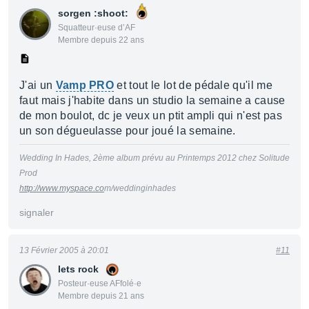
sorgen :shoot:
Squatteur·euse d’AF
Membre depuis 22 ans
J'ai un
Vamp PRO
et tout le lot de pédale qu'il me
faut mais j'habite dans un studio la semaine a cause
de mon boulot, dc je veux un ptit ampli qui n'est pas
un son dégueulasse pour joué la semaine.
Wedding In Hades, 2ème album prévu au Printemps 2012 chez Solitude
Prod
http://www.myspace.co
m/weddinginhades
signaler
13 Février 2005 à 20:01
#11
lets rock
Posteur·euse AFfolé·e
Membre depuis 21 ans