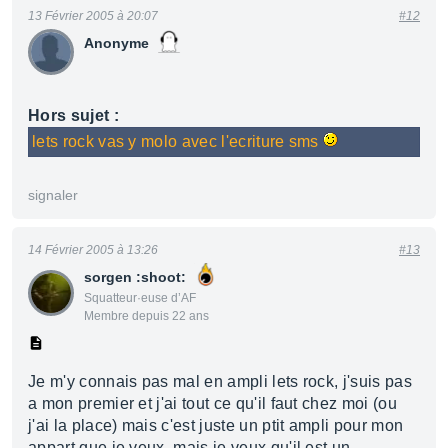
13 Février 2005 à 20:07
#12
Anonyme
Hors sujet :
lets rock vas y molo avec l'ecriture sms
signaler
14 Février 2005 à 13:26
#13
sorgen :shoot:
Squatteur·euse d’AF
Membre depuis 22 ans
Je m'y connais pas mal en ampli lets rock, j'suis pas
a mon premier et j'ai tout ce qu'il faut chez moi (ou
j'ai la place) mais c'est juste un ptit ampli pour mon
appart que je veux, mais je veux qu'il est un