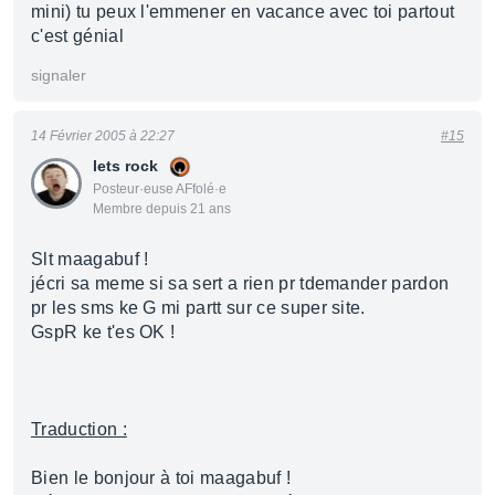
mini) tu peux l'emmener en vacance avec toi partout
c'est génial
signaler
14 Février 2005 à 22:27
#15
lets rock
Posteur·euse AFfolé·e
Membre depuis 21 ans
Slt maagabuf !
jécri sa meme si sa sert a rien pr tdemander pardon
pr les sms ke G mi partt sur ce super site.
GspR ke t'es OK !
Traduction :
Bien le bonjour à toi maagabuf !