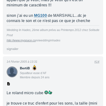
minimum de caractères !!!
sinon j'ai eu un
MG100
de MARSHALL...dc je
connais le son et ce n'est pas ce que je cherche
Wedding In Hades, 2ème album prévu au Printemps 2012 chez Solitude
Prod
http://www.myspace.co
m/weddinginhades
signaler
14 Février 2005 à 13:31
#14
BertiB
Squatteur·euse d’AF
Membre depuis 24 ans
Le roland micro cube
je trouve ce truc d'enfert pour les sons, la taille (mini