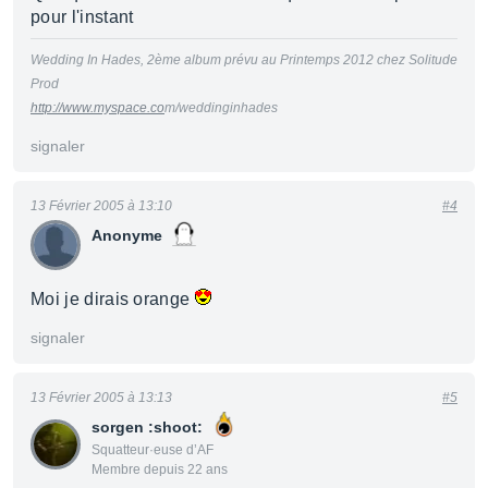
pour l'instant
Wedding In Hades, 2ème album prévu au Printemps 2012 chez Solitude
Prod
http://www.myspace.co
m/weddinginhades
signaler
13 Février 2005 à 13:10
#4
Anonyme
Moi je dirais orange
signaler
13 Février 2005 à 13:13
#5
sorgen :shoot:
Squatteur·euse d’AF
Membre depuis 22 ans