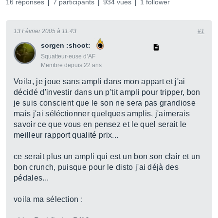
16 réponses
7 participants
934 vues
1 follower
13 Février 2005 à 11:43
#1
sorgen :shoot:
Squatteur·euse d’AF
Membre depuis 22 ans
Voila, je joue sans ampli dans mon appart et j'ai
décidé d'investir dans un p'tit ampli pour tripper, bon
je suis conscient que le son ne sera pas grandiose
mais j'ai séléctionner quelques amplis, j'aimerais
savoir ce que vous en pensez et le quel serait le
meilleur rapport qualité prix...
ce serait plus un ampli qui est un bon son clair et un
bon crunch, puisque pour le disto j'ai déjà des
pédales...
voila ma sélection :