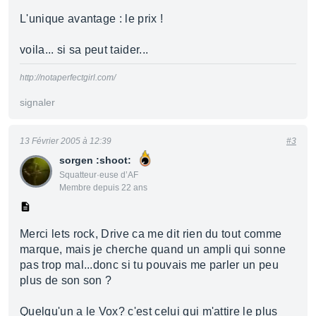
L'unique avantage : le prix !
voila... si sa peut taider...
http://notaperfectgirl.com/
signaler
13 Février 2005 à 12:39
#3
sorgen :shoot:
Squatteur·euse d’AF
Membre depuis 22 ans
Merci lets rock, Drive ca me dit rien du tout comme
marque, mais je cherche quand un ampli qui sonne
pas trop mal...donc si tu pouvais me parler un peu
plus de son son ?
Quelqu'un a le Vox? c'est celui qui m'attire le plus