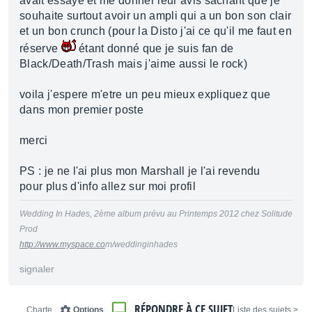
avait essayé et me donner leur avis sachant que je
souhaite surtout avoir un ampli qui a un bon son clair
et un bon crunch (pour la Disto j'ai ce qu'il me faut en
réserve
étant donné que je suis fan de
Black/Death/Trash mais j'aime aussi le rock)
voila j'espere m'etre un peu mieux expliquez que
dans mon premier poste
merci
PS : je ne l'ai plus mon Marshall je l'ai revendu
pour plus d'info allez sur moi profil
Wedding In Hades, 2ème album prévu au Printemps 2012 chez Solitude
Prod
http://www.myspace.co
m/weddinginhades
signaler
RÉPONDRE À CE SUJET
Charte
Options
< Liste des sujets