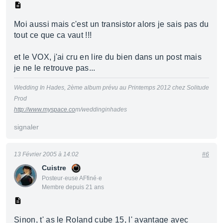
Moi aussi mais c'est un transistor alors je sais pas du
tout ce que ca vaut !!!
et le VOX, j'ai cru en lire du bien dans un post mais
je ne le retrouve pas...
Wedding In Hades, 2ème album prévu au Printemps 2012 chez Solitude
Prod
http://www.myspace.co
m/weddinginhades
signaler
13 Février 2005 à 14:02
#6
Cuistre
Posteur·euse AFfiné·e
Membre depuis 21 ans
Sinon, t' as le Roland cube 15, l' avantage avec