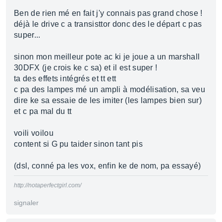
Ben de rien mé en fait j'y connais pas grand chose !
déjà le drive c a transisttor donc des le départ c pas
super...
sinon mon meilleur pote ac ki je joue a un marshall
30DFX (je crois ke c sa) et il est super !
ta des effets intégrés et tt ett
c pa des lampes mé un ampli à modélisation, sa veu
dire ke sa essaie de les imiter (les lampes bien sur)
et c pa mal du tt
voili voilou
content si G pu taider sinon tant pis
(dsl, conné pa les vox, enfin ke de nom, pa essayé)
http://notaperfectgirl.com/
signaler