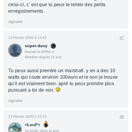
celui-ci, c' est que tu peux te tenter des petits
enregistrements.
signaler
13 Février 2005 à 14:43
#7
super-davy
Nouvel·le AFfilié·e
Membre depuis 21 ans
Tu peux aussi prendre un marshall. y en a des 10
watts qui coute environ 100euro et le son je trouve
qu'il est vraiment bien. apré tu peux prendre plus
puissant a toi de voir.
signaler
13 Février 2005 à 15:13
#8
=LouF=
Je poste, donc je suis