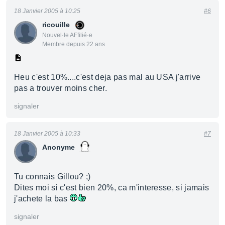
18 Janvier 2005 à 10:25
#6
ricouille
Nouvel·le AFfilié·e
Membre depuis 22 ans
Heu c'est 10%....c'est deja pas mal au USA j'arrive
pas a trouver moins cher.
signaler
18 Janvier 2005 à 10:33
#7
Anonyme
Tu connais Gillou? ;)
Dites moi si c'est bien 20%, ca m'interesse, si jamais
j'achete la bas
signaler