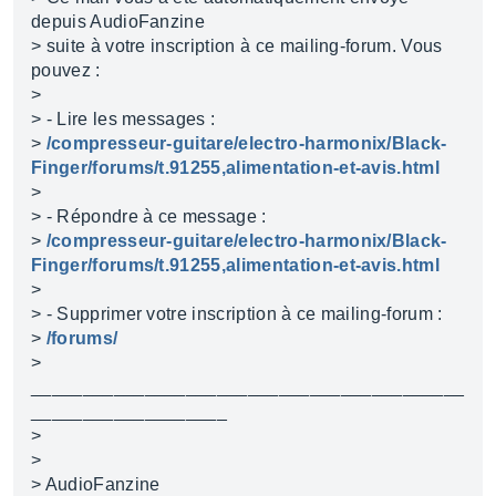
depuis AudioFanzine
> suite à votre inscription à ce mailing-forum. Vous
pouvez :
>
> - Lire les messages :
>
/compresseur-guitare/electro-harmonix/Black-
Finger/forums/t.91255,alimentation-et-avis.html
>
> - Répondre à ce message :
>
/compresseur-guitare/electro-harmonix/Black-
Finger/forums/t.91255,alimentation-et-avis.html
>
> - Supprimer votre inscription à ce mailing-forum :
>
/forums/
>
__________________________________________
___________________
>
>
> AudioFanzine