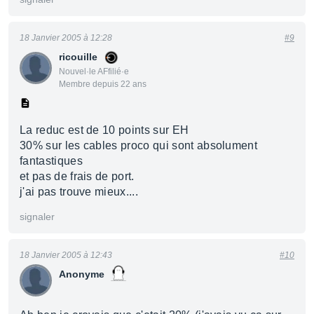
18 Janvier 2005 à 12:28
#9
ricouille
Nouvel·le AFfilié·e
Membre depuis 22 ans
La reduc est de 10 points sur EH
30% sur les cables proco qui sont absolument
fantastiques
et pas de frais de port.
j'ai pas trouve mieux....
signaler
18 Janvier 2005 à 12:43
#10
Anonyme