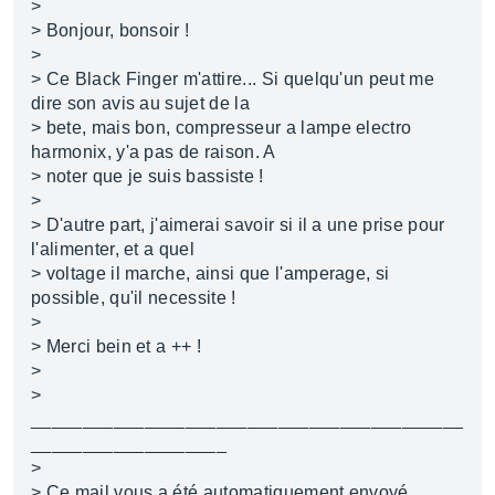
>
> Bonjour, bonsoir !
>
> Ce Black Finger m'attire... Si quelqu'un peut me
dire son avis au sujet de la
> bete, mais bon, compresseur a lampe electro
harmonix, y'a pas de raison. A
> noter que je suis bassiste !
>
> D'autre part, j'aimerai savoir si il a une prise pour
l'alimenter, et a quel
> voltage il marche, ainsi que l'amperage, si
possible, qu'il necessite !
>
> Merci bein et a ++ !
>
>
__________________________________________
___________________
>
> Ce mail vous a été automatiquement envoyé