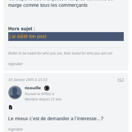
marge comme tous les commerçants
Hors sujet :
j'ai édité ton post
Better to be hated for who you are, than loved for who you are not
signaler
18 Janvier 2005 à 15:33
#13
ricouille
Nouvel·le AFfilié·e
Membre depuis 22 ans
Le mieux c'est de demander a l'interesse...?
signaler