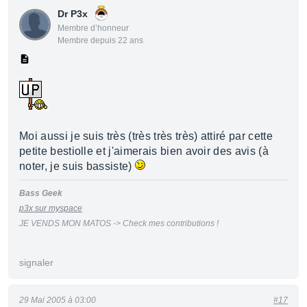
Dr P3x
Membre d’honneur
Membre depuis 22 ans
Moi aussi je suis très (très très très) attiré par cette
petite bestiolle et j'aimerais bien avoir des avis (à
noter, je suis bassiste)
Bass Geek
p3x sur myspace
JE VENDS MON MATOS -> Check mes contributions !
signaler
29 Mai 2005 à 03:00
#17