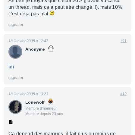
Ah ben je croyais que c'etait 20% (j'avais vu ca sur
un thread, mais ca a peut etre changé !!), mais 10%
c'est deja pas mal
signaler
18 Janvier 2005 à 12:47
#11
Anonyme
ici
signaler
18 Janvier 2005 à 13:23
#12
Lonewolf
Membre d’honneur
Membre depuis 23 ans
Ca depend des marques, il fait plus ou moins de