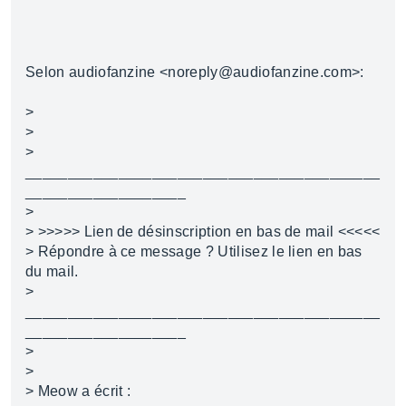
Selon audiofanzine <noreply@audiofanzine.com>:
>
>
>
__________________________________________
___________________
>
> >>>>> Lien de désinscription en bas de mail <<<<<
> Répondre à ce message ? Utilisez le lien en bas
du mail.
>
__________________________________________
___________________
>
>
> Meow a écrit :