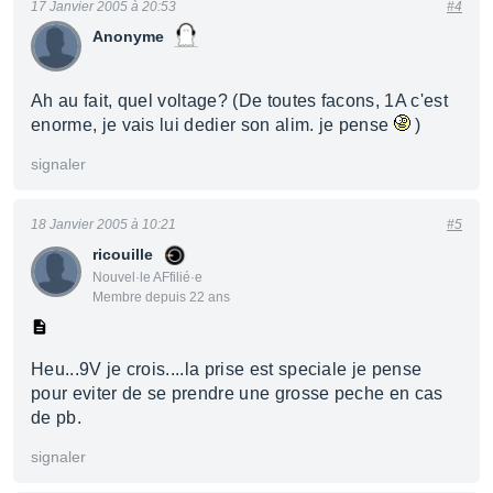
17 Janvier 2005 à 20:53
#4
Anonyme
Ah au fait, quel voltage? (De toutes facons, 1A c'est
enorme, je vais lui dedier son alim. je pense
)
signaler
18 Janvier 2005 à 10:21
#5
ricouille
Nouvel·le AFfilié·e
Membre depuis 22 ans
Heu...9V je crois....la prise est speciale je pense
pour eviter de se prendre une grosse peche en cas
de pb.
signaler