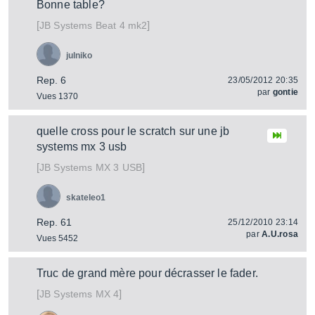
Bonne table?
[
]
Beat 4 mk2
JB Systems
julniko
Rep. 6
23/05/2012 20:35
par
gontie
Vues 1370
quelle cross pour le scratch sur une jb
systems mx 3 usb
[
]
MX 3 USB
JB Systems
skateleo1
Rep. 61
25/12/2010 23:14
par
A.U.rosa
Vues 5452
Truc de grand mère pour décrasser le fader.
[
]
MX 4
JB Systems