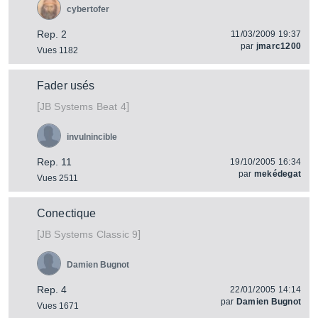
cybertofer
Rep. 2
11/03/2009 19:37
par
jmarc1200
Vues 1182
Fader usés
[
]
Beat 4
JB Systems
invulnincible
Rep. 11
19/10/2005 16:34
par
mekédegat
Vues 2511
Conectique
[
]
Classic 9
JB Systems
Damien Bugnot
Rep. 4
22/01/2005 14:14
par
Damien Bugnot
Vues 1671