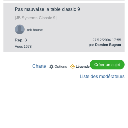
Pas mauvaise la table classic 9
[
]
Classic 9
JB Systems
tek house
Rep. 3
27/12/2004 17:55
par
Damien Bugnot
Vues 1678
Créer un sujet
Charte
Options
Légende
Liste des modérateurs