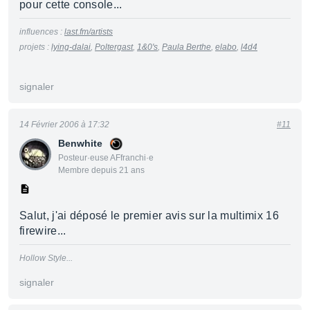
pour cette console...
influences :
last.fm/artists
projets :
lying-dalai
,
Poltergast
,
1&0's
,
Paula Berthe
,
elabo
,
l4d4
signaler
14 Février 2006 à 17:32
#11
Benwhite
Posteur·euse AFfranchi·e
Membre depuis 21 ans
Salut, j'ai déposé le premier avis sur la multimix 16
firewire...
Hollow Style...
signaler