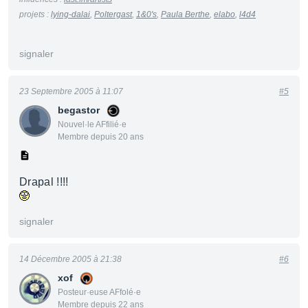
projets :
lying-dalai
,
Poltergast
,
1&0's
,
Paula Berthe
,
elabo
,
l4d4
signaler
23 Septembre 2005 à 11:07
#5
begastor
Nouvel·le AFfilié·e
Membre depuis 20 ans
Drapal !!!!
signaler
14 Décembre 2005 à 21:38
#6
xof
Posteur·euse AFfolé·e
Membre depuis 22 ans