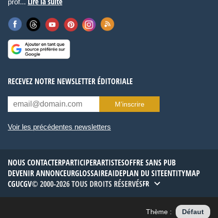
Lire la suite
prof...
RECEVEZ NOTRE NEWSLETTER ÉDITORIALE
M’inscrire
Voir les précédentes newsletters
NOUS CONTACTER
PARTICIPER
ARTISTES
OFFRE SANS PUB
DEVENIR ANNONCEUR
GLOSSAIRE
AIDE
PLAN DU SITE
ENTITYMAP
CGU
CGV
© 2000-2026 TOUS DROITS RÉSERVÉS
FR
Thème :
Défaut