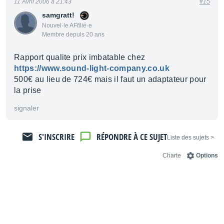
11 Avril 2006 à 21:43
#15
samgratt!
Nouvel·le AFfilié·e
Membre depuis 20 ans
Rapport qualite prix imbatable chez
https://www.sound-light-company.co.uk
500€ au lieu de 724€ mais il faut un adaptateur pour
la prise
signaler
S'INSCRIRE
RÉPONDRE À CE SUJET
< Liste des sujets
Charte
Options