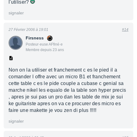
l'utiliser?
signaler
27 Février 2006 à 19:01
#14
Firsness
Posteur·euse AFfiné·e
Membre depuis 23 ans
Non on la utiliser et franchement c es le pied il a
comander l offre avec un micro B1 et franchement
cette table c es le pide couple a cubase c genial sa
marche nikel les equalo de la table son hyper precis
, apres je sui pas un pro dan les table de mix je sui
ke guitariste apres on va ce procurer des micro es
faire une makette je vou zen di plus !!!!!
signaler