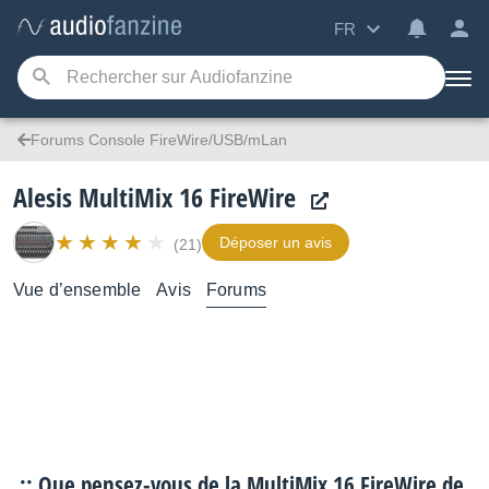
FR
Forums Console FireWire/USB/mLan
Alesis MultiMix 16 FireWire
Déposer un avis
(21)
Vue d’ensemble
Avis
Forums
.:: Que pensez-vous de la MultiMix 16 FireWire de