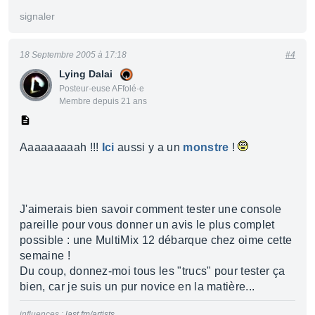
signaler
18 Septembre 2005 à 17:18
#4
Lying Dalai
Posteur·euse AFfolé·e
Membre depuis 21 ans
Aaaaaaaaah !!!
Ici
aussi y a un
monstre
!
J'aimerais bien savoir comment tester une console
pareille pour vous donner un avis le plus complet
possible : une MultiMix 12 débarque chez oime cette
semaine !
Du coup, donnez-moi tous les "trucs" pour tester ça
bien, car je suis un pur novice en la matière...
influences :
last.fm/artists