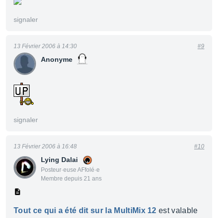
signaler
13 Février 2006 à 14:30
#9
Anonyme
signaler
13 Février 2006 à 16:48
#10
Lying Dalai
Posteur·euse AFfolé·e
Membre depuis 21 ans
Tout ce qui a été dit sur la MultiMix 12
est valable