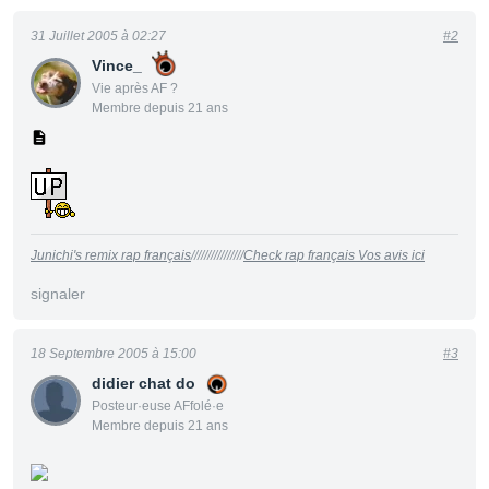
31 Juillet 2005 à 02:27
#2
Vince_
Vie après AF ?
Membre depuis 21 ans
Junichi's remix rap français
////////////////
Check rap français Vos avis ici
signaler
18 Septembre 2005 à 15:00
#3
didier chat do
Posteur·euse AFfolé·e
Membre depuis 21 ans