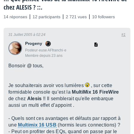
chez ALESIS ? ::.
14 réponses
12 participants
2 721 vues
10 followers
31 Juillet 2005 à 02:24
#1
Progeny
Posteur·euse AFfranchi·e
Membre depuis 23 ans
Bonsoir @ tous,
Je souhaiterais avoir vos lumières
, sur cette
formidable console qu’est la
MultiMix 16 FireWire
de chez
Alesis
!! Il semblerait qu'elle embarque
aussi un multi effet d’appoint .
- Quels sont ces avantages et défauts par rapport à
une
Multimix 16 USB
(hormis leurs connections) ?
- Peut on profiter des EQs, quand on passe par le