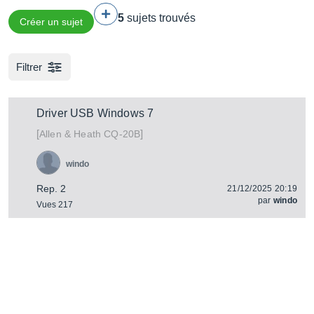
5
sujets trouvés
Créer un sujet
Filtrer
Driver USB Windows 7
[
]
CQ-20B
Allen & Heath
windo
Rep. 2
21/12/2025 20:19
par
windo
Vues 217