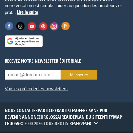
notre vocation est simple : aider au quotidien les amateurs et
Lire la suite
prof...
RECEVEZ NOTRE NEWSLETTER ÉDITORIALE
M’inscrire
Voir les précédentes newsletters
NOUS CONTACTER
PARTICIPER
ARTISTES
OFFRE SANS PUB
DEVENIR ANNONCEUR
GLOSSAIRE
AIDE
PLAN DU SITE
ENTITYMAP
CGU
CGV
© 2000-2026 TOUS DROITS RÉSERVÉS
FR