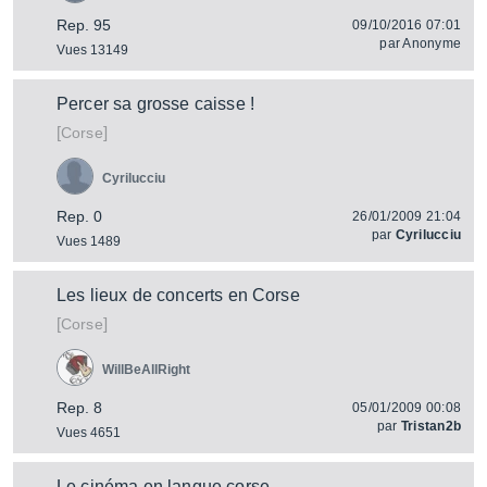
Rep. 95
09/10/2016 07:01
par
Anonyme
Vues 13149
Percer sa grosse caisse !
[
]
Corse
Cyrilucciu
Rep. 0
26/01/2009 21:04
par
Cyrilucciu
Vues 1489
Les lieux de concerts en Corse
[
]
Corse
WillBeAllRight
Rep. 8
05/01/2009 00:08
par
Tristan2b
Vues 4651
Le cinéma en langue corse