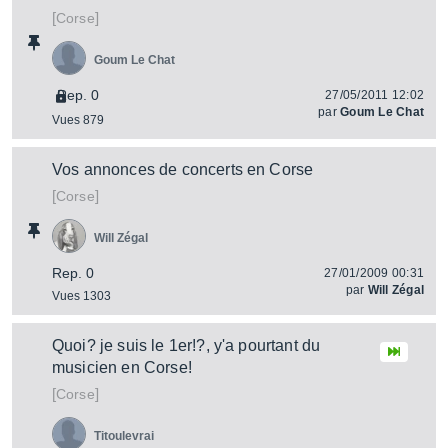
[
]
Corse
Goum Le Chat
Rep. 0
27/05/2011 12:02
par
Goum Le Chat
Vues 879
Vos annonces de concerts en Corse
[
]
Corse
Will Zégal
Rep. 0
27/01/2009 00:31
par
Will Zégal
Vues 1303
Quoi? je suis le 1er!?, y'a pourtant du
musicien en Corse!
[
]
Corse
Titoulevrai