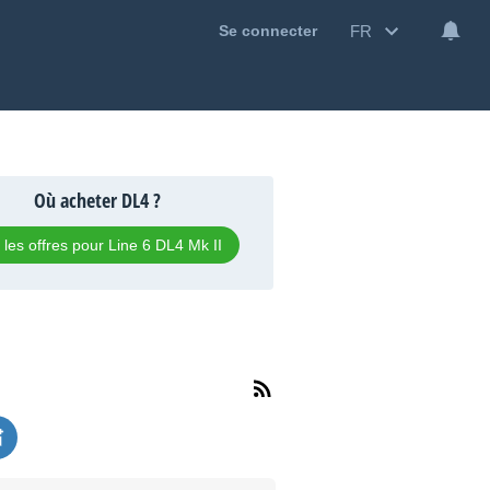
FR
Se connecter
Où acheter DL4 ?
r les offres pour Line 6 DL4 Mk II