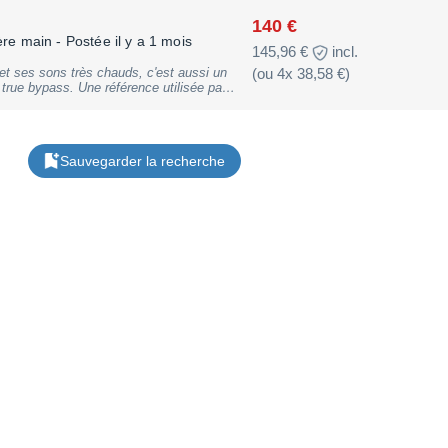
140 €
ère main
- Postée il y a 1 mois
145,96 €
incl.
t ses sons très chauds, c'est aussi un
(ou 4x 38,58 €)
 true bypass. Une référence utilisée par
rtie. Vendue avec son alimentation.
Sauvegarder la recherche