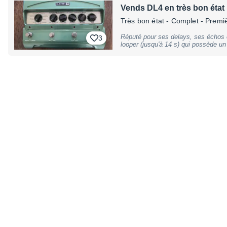
Vends DL4 en très bon état
Très bon état
- Complet - Premi
Réputé pour ses delays, ses échos e
3
looper (jusqu'à 14 s) qui possède un
de nombreux musiciens depuis sa so