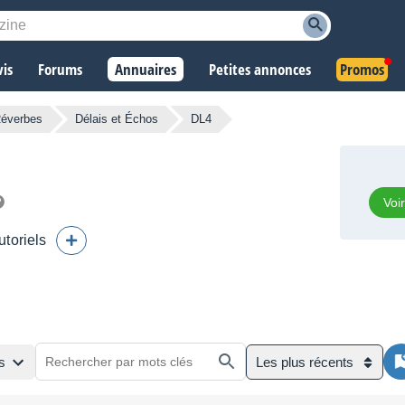
vis
Forums
Annuaires
Petites annonces
Promos
Réverbes
Délais et Échos
DL4
Voi
utoriels
s
Les plus récents