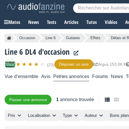
Matos
News
Tests
Articles
Tutos
Vidéos
A
Occasion
Line 6
Guitares
Effets
Délais et 
Line 6 DL4 d'occasion
Déposer un avis
Argus 153,06 €
(23)
Vue d’ensemble
Avis
Petites annonces
Forums
News
T
1
annonce trouvée
Passer une annonce
Prix
Localisation
Type
Auteur
Bons plan