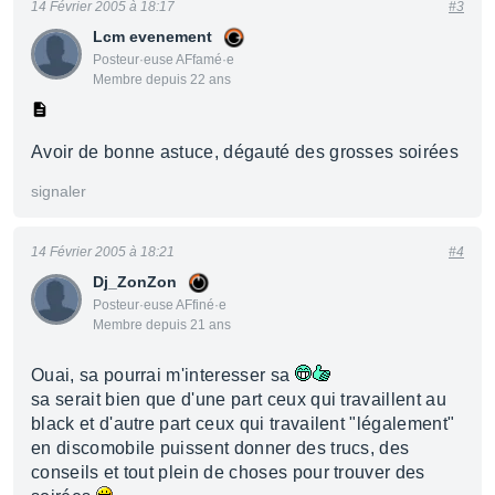
14 Février 2005 à 18:17
#3
Lcm evenement
Posteur·euse AFfamé·e
Membre depuis 22 ans
Avoir de bonne astuce, dégauté des grosses soirées
signaler
14 Février 2005 à 18:21
#4
Dj_ZonZon
Posteur·euse AFfiné·e
Membre depuis 21 ans
Ouai, sa pourrai m'interesser sa
sa serait bien que d'une part ceux qui travaillent au
black et d'autre part ceux qui travailent "légalement"
en discomobile puissent donner des trucs, des
conseils et tout plein de choses pour trouver des