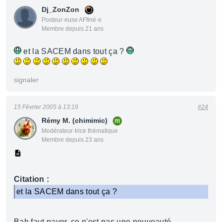
Dj_ZonZon
Posteur·euse AFfiné·e
Membre depuis 21 ans
et la SACEM dans tout ça ?
signaler
15 Février 2005 à 13:19
#24
Rémy M. (chimimic)
Modérateur·trice thématique
Membre depuis 23 ans
Citation :
et la SACEM dans tout ça ?
Bah faut payer, ce n'est pas une nouveauté...