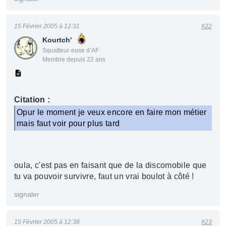
15 Février 2005 à 12:31
#22
Kourtch'
Squatteur·euse d’AF
Membre depuis 22 ans
Citation :
Opur le moment je veux encore en faire mon métier
mais faut voir pour plus tard
oula, c'est pas en faisant que de la discomobile que
tu va pouvoir survivre, faut un vrai boulot à côté !
signaler
15 Février 2005 à 12:38
#23