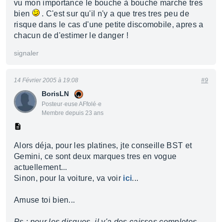
vu mon importance le bouche à bouche marche tres
bien
. C'est sur qu'il n'y a que tres tres peu de
risque dans le cas d'une petite discomobile, apres a
chacun de d'estimer le danger !
signaler
14 Février 2005 à 19:08
#9
BorisLN
Posteur·euse AFfolé·e
Membre depuis 23 ans
Alors déja, pour les platines, jte conseille BST et
Gemini, ce sont deux marques tres en vogue
actuellement...
Sinon, pour la voiture, va voir
ici
...
Amuse toi bien...
Ps : pour les disques, il y'a des caisses completes