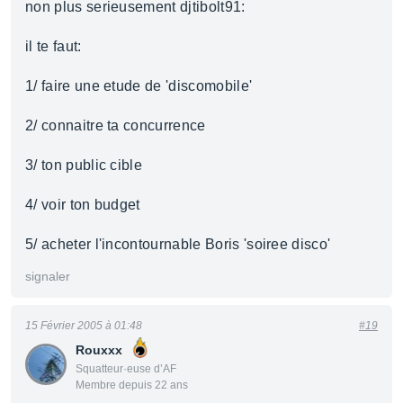
non plus serieusement djtibolt91:
il te faut:
1/ faire une etude de 'discomobile'
2/ connaitre ta concurrence
3/ ton public cible
4/ voir ton budget
5/ acheter l'incontournable Boris 'soiree disco'
signaler
15 Février 2005 à 01:48
#19
Rouxxx
Squatteur·euse d’AF
Membre depuis 22 ans