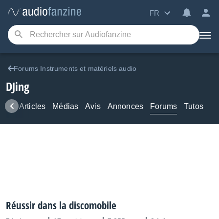
FR
Forums Instruments et matériels audio
DJing
ews
Articles
Médias
Avis
Annonces
Forums
Tutos
Réussir dans la discomobile