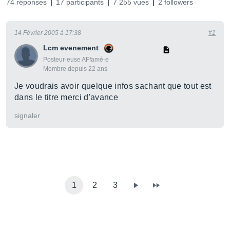
74 réponses
17 participants
7 255 vues
2 followers
14 Février 2005 à 17:38
#1
Lcm evenement
Posteur·euse AFfamé·e
Membre depuis 22 ans
Je voudrais avoir quelque infos sachant que tout est
dans le titre merci d'avance
signaler
1
2
3