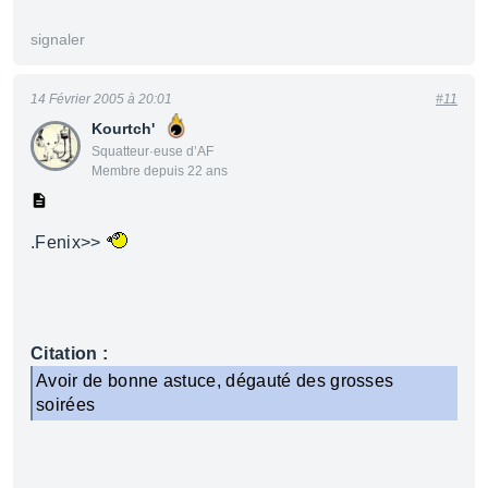
signaler
14 Février 2005 à 20:01
#11
Kourtch'
Squatteur·euse d’AF
Membre depuis 22 ans
.Fenix>>
Citation :
Avoir de bonne astuce, dégauté des grosses
soirées