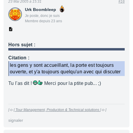
23 Mai 2005 à 15:31
#16
Urk Boombleep
Je poste, donc je suis
Membre depuis 23 ans
Hors sujet :
Citation :
les gens y sont accueillant, la porte est toujours
ouverte, et y'a toujours quelqu'un avec qui discuter
Tu l'as dit !
Merci pour la ptite pub... ;)
[-o-]
Tour Management, Production & Technical solutions
[-o-]
signaler