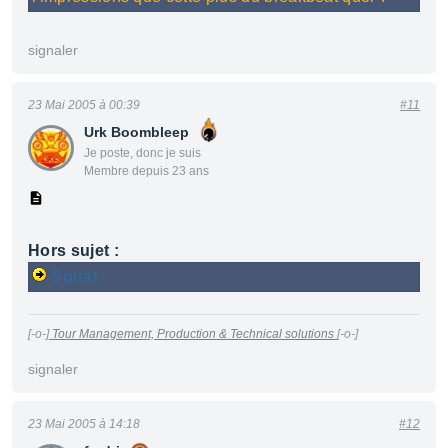
signaler
23 Mai 2005 à 00:39
#11
Urk Boombleep
Je poste, donc je suis
Membre depuis 23 ans
Hors sujet :
Squat
[-o-]
Tour Management, Production & Technical solutions
[-o-]
signaler
23 Mai 2005 à 14:18
#12