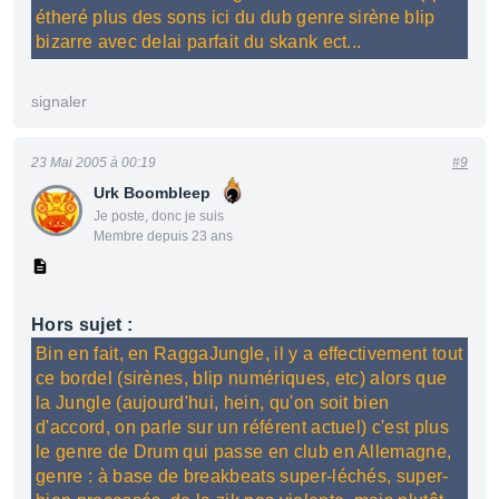
étheré plus des sons ici du dub genre sirène blip
bizarre avec delai parfait du skank ect...
signaler
23 Mai 2005 à 00:19
#9
Urk Boombleep
Je poste, donc je suis
Membre depuis 23 ans
Hors sujet :
Bin en fait, en RaggaJungle, il y a effectivement tout
ce bordel (sirènes, blip numériques, etc) alors que
la Jungle (aujourd'hui, hein, qu'on soit bien
d'accord, on parle sur un référent actuel) c'est plus
le genre de Drum qui passe en club en Allemagne,
genre : à base de breakbeats super-léchés, super-