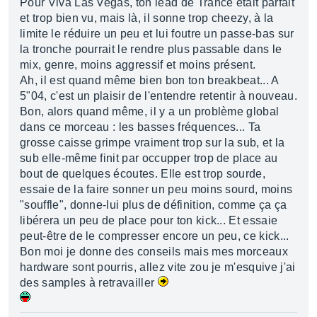
Pour Viva Las Vegas, ton lead de Trance était parfait
et trop bien vu, mais là, il sonne trop cheezy, à la
limite le réduire un peu et lui foutre un passe-bas sur
la tronche pourrait le rendre plus passable dans le
mix, genre, moins aggressif et moins présent.
Ah, il est quand même bien bon ton breakbeat... A
5"04, c'est un plaisir de l'entendre retentir à nouveau.
Bon, alors quand même, il y a un problème global
dans ce morceau : les basses fréquences... Ta
grosse caisse grimpe vraiment trop sur la sub, et la
sub elle-même finit par occupper trop de place au
bout de quelques écoutes. Elle est trop sourde,
essaie de la faire sonner un peu moins sourd, moins
"souffle", donne-lui plus de définition, comme ça ça
libérera un peu de place pour ton kick... Et essaie
peut-être de le compresser encore un peu, ce kick...
Bon moi je donne des conseils mais mes morceaux
hardware sont pourris, allez vite zou je m'esquive j'ai
des samples à retravailler