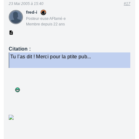
23 Mai 2005 à 15:40
#17
fred-i
Posteur·euse AFfamé·e
Membre depuis 22 ans
Citation :
Tu l'as dit ! Merci pour la ptite pub...