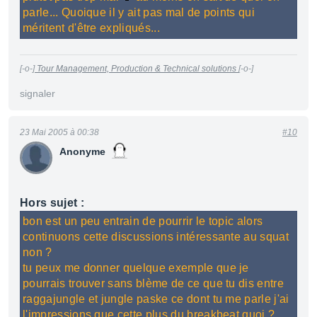
parle... Quoique il y ait pas mal de points qui
méritent d'être expliqués...
[-o-]
Tour Management, Production & Technical solutions
[-o-]
signaler
23 Mai 2005 à 00:38
#10
Anonyme
Hors sujet :
bon est un peu entrain de pourrir le topic alors
continuons cette discussions intéressante au squat
non ?
tu peux me donner quelque exemple que je
pourrais trouver sans blème de ce que tu dis entre
raggajungle et jungle paske ce dont tu me parle j'ai
l'impressions que cette plus du breakbeat quoi ?