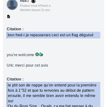
fred-i
Posteur·euse AFfamé·e
Membre depuis 22 ans
Citation :
bon fred-i je repasserais ceci est un flag déguisé
you're welcome
Urk: merci pour cet avis
Citation :
le ptit son de nappe qu'on entend pour la première
fois à 1"52 et que tu renvoies au début de pattern
ensuite, il me semble bien avoir entendu le même
sur
Ou du Roni Size... Ouaih, ça me fait penser à du