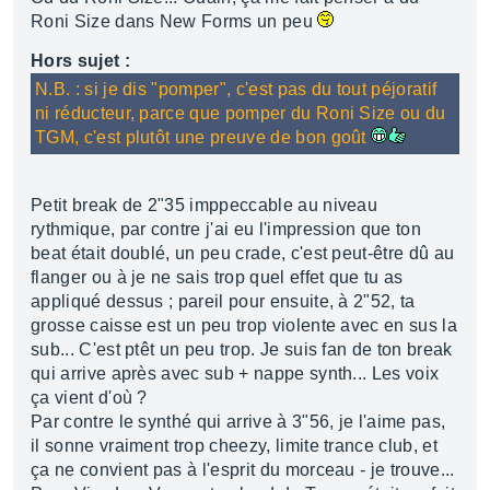
Roni Size dans New Forms un peu
Hors sujet :
N.B. : si je dis "pomper", c'est pas du tout péjoratif
ni réducteur, parce que pomper du Roni Size ou du
TGM, c'est plutôt une preuve de bon goût
Petit break de 2"35 imppeccable au niveau
rythmique, par contre j'ai eu l'impression que ton
beat était doublé, un peu crade, c'est peut-être dû au
flanger ou à je ne sais trop quel effet que tu as
appliqué dessus ; pareil pour ensuite, à 2"52, ta
grosse caisse est un peu trop violente avec en sus la
sub... C'est ptêt un peu trop. Je suis fan de ton break
qui arrive après avec sub + nappe synth... Les voix
ça vient d'où ?
Par contre le synthé qui arrive à 3"56, je l'aime pas,
il sonne vraiment trop cheezy, limite trance club, et
ça ne convient pas à l'esprit du morceau - je trouve...