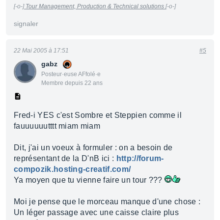
[-o-]
Tour Management, Production & Technical solutions
[-o-]
signaler
22 Mai 2005 à 17:51
#5
gabz
Posteur·euse AFfolé·e
Membre depuis 22 ans
Fred-i YES c'est Sombre et Steppien comme il
fauuuuuutttt miam miam
Dit, j'ai un voeux à formuler : on a besoin de
représentant de la D'nB ici :
http://forum-
compozik.hosting-creatif.com/
Ya moyen que tu vienne faire un tour ???
Moi je pense que le morceau manque d'une chose :
Un léger passage avec une caisse claire plus