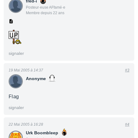
fred-i
Posteur·euse AFfamé·e
Membre depuis 22 ans
signaler
19 Mai 2005 à 14:37
#3
Anonyme
Flag
signaler
22 Mai 2005 à 16:28
#4
Urk Boombleep