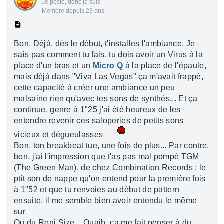
Je poste, donc je suis
Membre depuis 23 ans
Bon. Déjà, dès le début, t'installes l'ambiance. Je
sais pas comment tu fais, tu dois avoir un Virus à la
place d'un bras et un
Micro Q
à la place de l'épaule,
mais déjà dans "Viva Las Vegas" ça m'avait frappé,
cette capacité à créer une ambiance un peu
malsaine rien qu'avec tes sons de synthés... Et ça
continue, genre à 1"25 j'ai été heureux de les
entendre revenir ces saloperies de petits sons
vicieux et dégueulasses
Bon, ton breakbeat tue, une fois de plus... Par contre,
bon, j'ai l'impression que t'as pas mal pompé TGM
(The Green Man), de chez Combination Records : le
ptit son de nappe qu'on entend pour la première fois
à 1"52 et que tu renvoies au début de pattern
ensuite, il me semble bien avoir entendu le même
sur
Ou du Roni Size... Ouaih, ça me fait penser à du