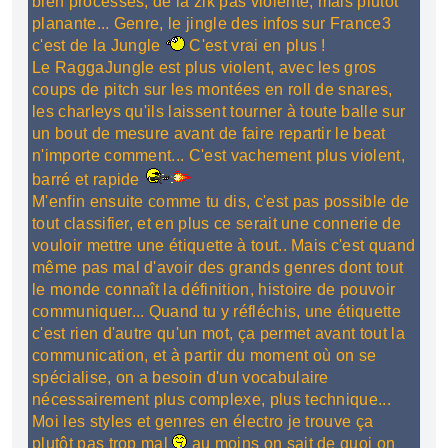
bien processés, de la zik pas violente, mais plutôt
planante... Genre, le jingle des infos sur France3
c'est de la Jungle
C'est vrai en plus !
Le RaggaJungle est plus violent, avec les gros
coups de pitch sur les montées en roll de snares,
les charleys qu'ils laissent tourner à toute balle sur
un bout de mesure avant de faire repartir le beat
n'importe comment... C'est vachement plus violent,
barré et rapide
M'enfin ensuite comme tu dis, c'est pas possible de
tout classifier, et en plus ce serait une connerie de
vouloir mettre une étiquette à tout.. Mais c'est quand
même pas mal d'avoir des grands genres dont tout
le monde connaît la définition, histoire de pouvoir
communiquer... Quand tu y réfléchis, une étiquette
c'est rien d'autre qu'un mot, ça permet avant tout la
communication, et à partir du moment où on se
spécialise, on a besoin d'un vocabulaire
nécessairement plus complexe, plus technique...
Moi les styles et genres en électro je trouve ça
plutôt pas trop mal
au moins on sait de quoi on