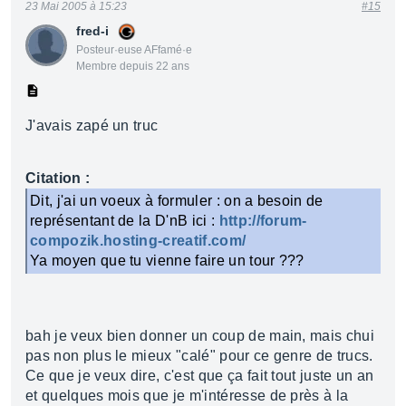
23 Mai 2005 à 15:23
#15
fred-i
Posteur·euse AFfamé·e
Membre depuis 22 ans
J'avais zapé un truc
Citation :
Dit, j'ai un voeux à formuler : on a besoin de
représentant de la D'nB ici :
http://forum-
compozik.hosting-creatif.com/
Ya moyen que tu vienne faire un tour ???
bah je veux bien donner un coup de main, mais chui
pas non plus le mieux "calé" pour ce genre de trucs.
Ce que je veux dire, c'est que ça fait tout juste un an
et quelques mois que je m'intéresse de près à la