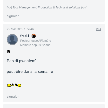
[-o-]
Tour Management, Production & Technical solutions
[-o-]
signaler
23 Mai 2005 à 14:46
#14
fred-i
Posteur·euse AFfamé·e
Membre depuis 22 ans
Pas di pwoblem'
peut-être dans la semaine
signaler