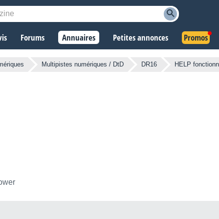
vis
Forums
Annuaires
Petites annonces
Promos
mériques
Multipistes numériques / DtD
DR16
HELP fonctionn
lower