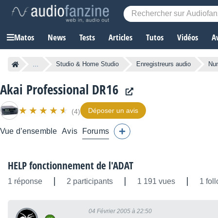
Matos
News
Tests
Articles
Tutos
Vidéos
A
...
Studio & Home Studio
Enregistreurs audio
Nu
Akai Professional DR16
Déposer un avis
(4)
Vue d’ensemble
Avis
Forums
HELP fonctionnement de l'ADAT
1 réponse
2 participants
1 191 vues
1 fol
04 Février 2005 à 22:50