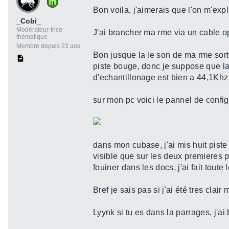
Bon voila, j'aimerais que l'on m'ex
_Cobi_
Modérateur·trice
J'ai brancher ma rme via un cable opti
thématique
Membre depuis 23 ans
Bon jusque la le son de ma rme sort
piste bouge, donc je suppose que la
d'echantillonage est bien a 44,1Khz 
sur mon pc voici le pannel de conf
dans mon cubase, j'ai mis huit piste
visible que sur les deux premieres pi
fouiner dans les docs, j'ai fait toute 
Bref je sais pas si j'ai été tres cla
Lyynk si tu es dans la parrages, j'ai 