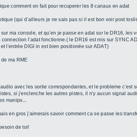
plique comment on fait pour recuperer les 8 canaux en adat
que (qui d'ailleurs je ne sais pas si il est bon voir post tosli
 sur ma console, et qu'en je passe en adat sur le DR16, les
 connection l'adat fonctionne.( le DR16 est mis sur SYNC AD
et l'entrée DIGI in est bien positionée sur ADAT)
ig de ma RME
 audio avec les sortie correspondantes, et le probleme c'est s
stes, si j'enclenche les autres pistes, il n'y aucun signal aud
les manips...
ir mais en gros j'aimerais savoir comment ca se passe les transf
besoin de toi!