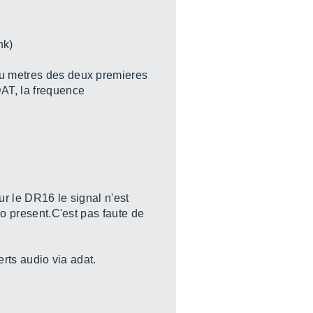
nk)
 vu metres des deux premieres
AT, la frequence
ur le DR16 le signal n'est
io present.C'est pas faute de
erts audio via adat.