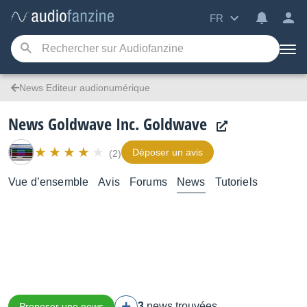
FR
News Editeur audionumérique
News Goldwave Inc. Goldwave
Déposer un avis
(2)
Vue d’ensemble
Avis
Forums
News
Tutoriels
3
news trouvées
Proposer une news