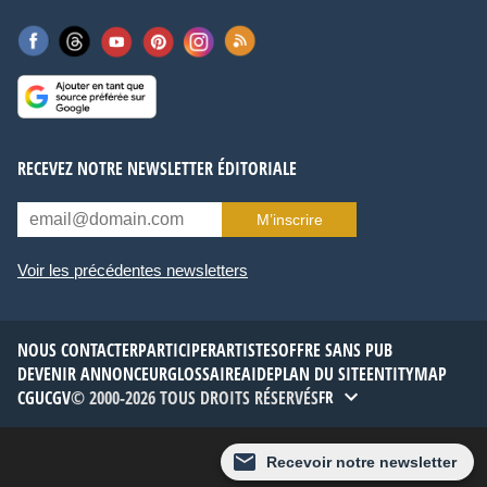
RECEVEZ NOTRE NEWSLETTER ÉDITORIALE
M’inscrire
Voir les précédentes newsletters
NOUS CONTACTER
PARTICIPER
ARTISTES
OFFRE SANS PUB
DEVENIR ANNONCEUR
GLOSSAIRE
AIDE
PLAN DU SITE
ENTITYMAP
CGU
CGV
© 2000-2026 TOUS DROITS RÉSERVÉS
FR
Thème :
Défaut
Recevoir notre newsletter