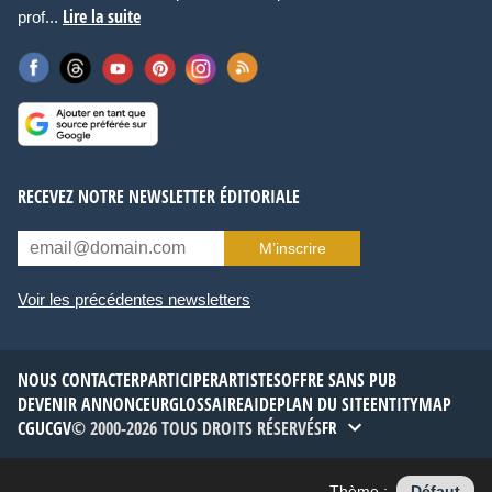
Lire la suite
prof...
RECEVEZ NOTRE NEWSLETTER ÉDITORIALE
M’inscrire
Voir les précédentes newsletters
NOUS CONTACTER
PARTICIPER
ARTISTES
OFFRE SANS PUB
DEVENIR ANNONCEUR
GLOSSAIRE
AIDE
PLAN DU SITE
ENTITYMAP
CGU
CGV
© 2000-2026 TOUS DROITS RÉSERVÉS
FR
Thème :
Défaut