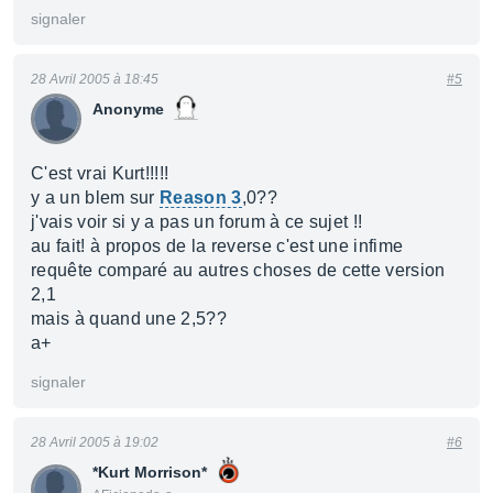
signaler
28 Avril 2005 à 18:45
#5
Anonyme
C'est vrai Kurt!!!!!
y a un blem sur
Reason 3
,0??
j'vais voir si y a pas un forum à ce sujet !!
au fait! à propos de la reverse c'est une infime
requête comparé au autres choses de cette version
2,1
mais à quand une 2,5??
a+
signaler
28 Avril 2005 à 19:02
#6
*Kurt Morrison*