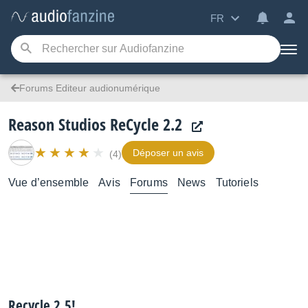
FR
Forums Editeur audionumérique
Reason Studios ReCycle 2.2
Déposer un avis
(4)
Vue d’ensemble
Avis
Forums
News
Tutoriels
Recycle 2,5!