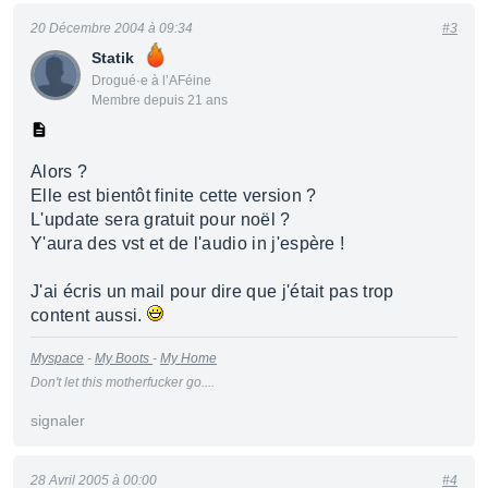
20 Décembre 2004 à 09:34
#3
Statik
Drogué·e à l’AFéine
Membre depuis 21 ans
Alors ?
Elle est bientôt finite cette version ?
L'update sera gratuit pour noël ?
Y'aura des vst et de l'audio in j'espère !
J'ai écris un mail pour dire que j'était pas trop
content aussi.
Myspace
-
My Boots
-
My Home
Don't let this motherfucker go....
signaler
28 Avril 2005 à 00:00
#4