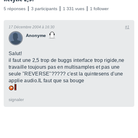
5 réponses
3 participants
1 331 vues
1 follower
17 Décembre 2004 à 16:30
#1
Anonyme
Salut!
il faut une 2,5 trop de buggs interface trop rigide,ne
travaille toujours pas en multisamples et pas une
seule "REVERSE"????? c'est la quintesens d'une
applie audio.IL faut que sa bouge
signaler