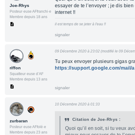
Joe-Rhys
essayer de te l’envoyer ; je dis bie
Posteur·euse AFfranchi·e
internet !!
Membre depuis 18 ans
il est temps de se jeter à l'eau !!
signaler
09 Décembre 2020 à 23:02 (modifié le 09 Décem
Tu peux envoyer plusieurs gigas gra
riffon
https://support.google.com/mail/
Squatteur·euse d’AF
Membre depuis 13 ans
signaler
10 Décembre 2020 à 01:33
Citation de Joe-Rhys :
zurbaran
Posteur·euse AFfolé·e
Quoi qu’il en soit, si tu veux a
Membre depuis 23 ans
mieux pour essayer de te l’envo