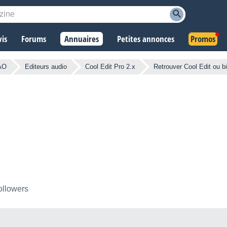
vis
Forums
Annuaires
Petites annonces
Promos
AO
Editeurs audio
Cool Edit Pro 2.x
Retrouver Cool Edit ou b
ollowers