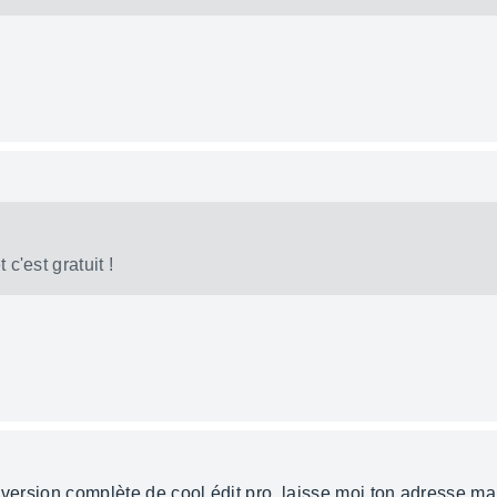
 c'est gratuit !
la version complète de cool édit pro, laisse moi ton adresse ma