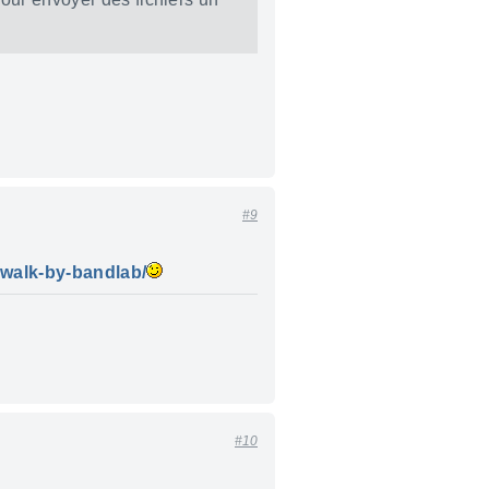
#9
ewalk-by-bandlab/
#10