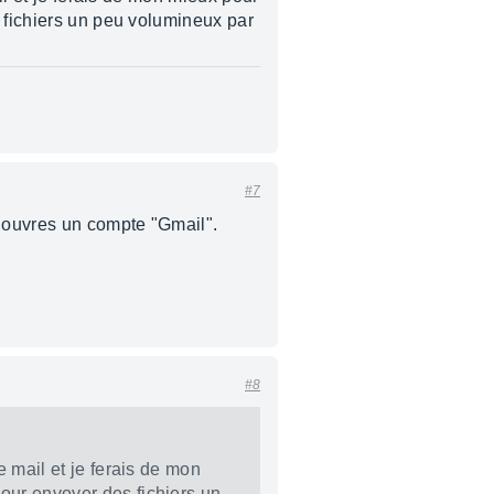
s fichiers un peu volumineux par
#7
u ouvres un compte "Gmail".
#8
e mail et je ferais de mon
pour envoyer des fichiers un