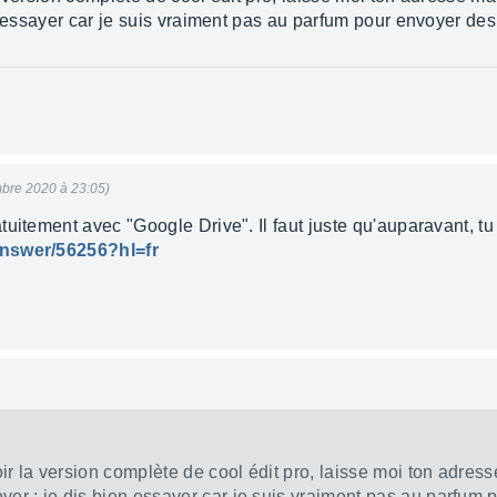
n essayer car je suis vraiment pas au parfum pour envoyer de
bre 2020 à 23:05)
tuitement avec "Google Drive". Il faut juste qu'auparavant, t
answer/56256?hl=fr
voir la version complète de cool édit pro, laisse moi ton adress
yer ; je dis bien essayer car je suis vraiment pas au parfum 