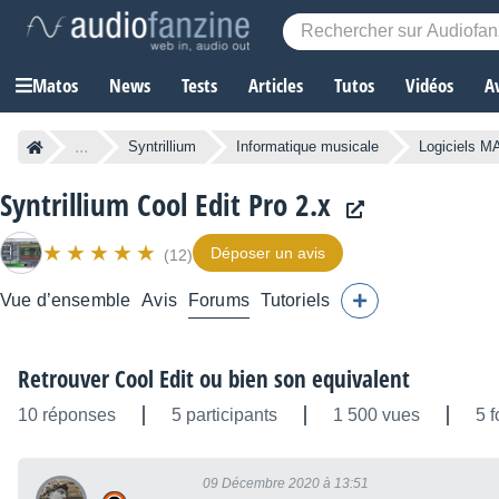
Matos
News
Tests
Articles
Tutos
Vidéos
A
...
Syntrillium
Informatique musicale
Logiciels M
Syntrillium Cool Edit Pro 2.x
Déposer un avis
(12)
Vue d’ensemble
Avis
Forums
Tutoriels
Retrouver Cool Edit ou bien son equivalent
10 réponses
5 participants
1 500 vues
5 f
09 Décembre 2020 à 13:51