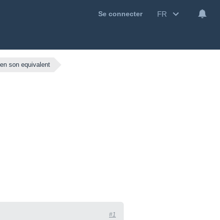
FR
Se connecter
ien son equivalent
#1