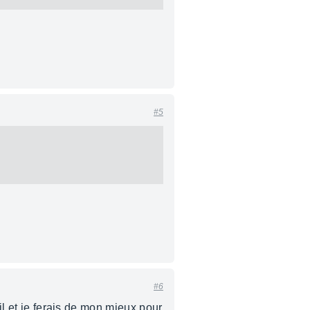
#5
#6
il et je ferais de mon mieux pour