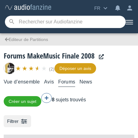
FR
Editeur de Partitions
Forums MakeMusic Finale 2008
Déposer un avis
(2)
Vue d’ensemble
Avis
Forums
News
8
sujets trouvés
Créer un sujet
Filtrer