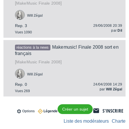
[
]
Finale 2008
MakeMusic
Will Zégal
Rep. 3
29/06/2008 20:39
par
Dil
Vues 1090
Makemusic! Finale 2008 sort en
réactions à la news
français
[
]
Finale 2008
MakeMusic
Will Zégal
Rep. 0
24/04/2008 14:29
par
Will Zégal
Vues 269
Créer un sujet
S'INSCRIRE
Options
Légende
Liste des modérateurs
Charte