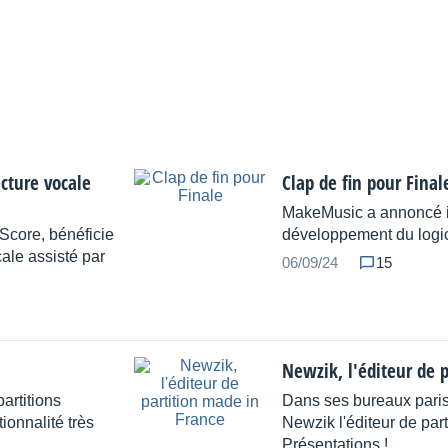
cture vocale
Clap de fin pour Final
MakeMusic a annoncé il
core, bénéficie
développement du logic
ale assisté par
06/09/24
15
Newzik, l'éditeur de 
partitions
Dans ses bureaux parisie
ionnalité très
Newzik l'éditeur de part
Présentations !