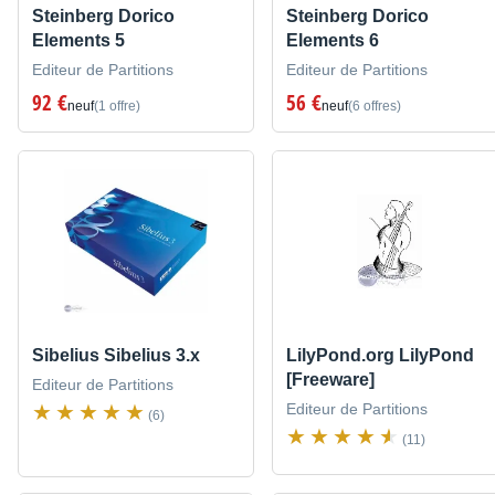
Steinberg Dorico
Steinberg Dorico
Elements 5
Elements 6
Editeur de Partitions
Editeur de Partitions
92 €
56 €
neuf
(1 offre)
neuf
(6 offres)
Sibelius Sibelius 3.x
LilyPond.org LilyPond
[Freeware]
Editeur de Partitions
Editeur de Partitions
(6)
(11)