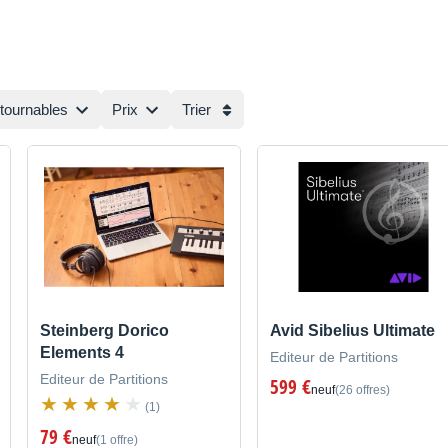
ntournables
Prix
Trier
Steinberg Dorico
Avid Sibelius Ultimate
Elements 4
Editeur de Partitions
Editeur de Partitions
599 €
neuf
(26 offres)
(1)
79 €
neuf
(1 offre)