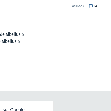
14/06/23
14
e Sibelius 5
s sur Google