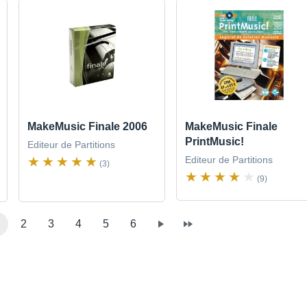
MakeMusic Finale 2006
MakeMusic Finale
PrintMusic!
Editeur de Partitions
Editeur de Partitions
(3)
(9)
2
3
4
5
6