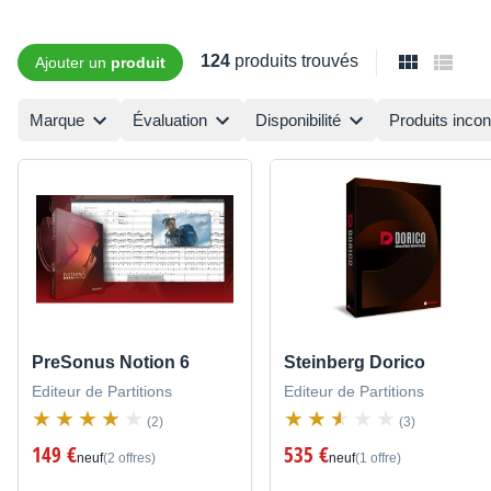
124
produits trouvés
Ajouter un
produit
Marque
Évaluation
Disponibilité
Produits inco
PreSonus Notion 6
Steinberg Dorico
Editeur de Partitions
Editeur de Partitions
(2)
(3)
149 €
535 €
neuf
(2 offres)
neuf
(1 offre)