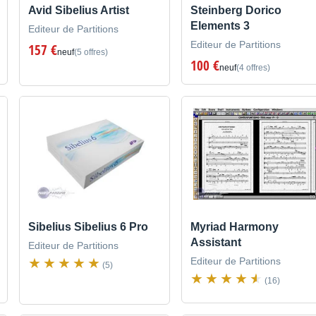
Avid Sibelius Artist
Steinberg Dorico
Elements 3
Editeur de Partitions
Editeur de Partitions
157 €
neuf
(5 offres)
100 €
neuf
(4 offres)
Sibelius Sibelius 6 Pro
Myriad Harmony
Assistant
Editeur de Partitions
Editeur de Partitions
(5)
(16)