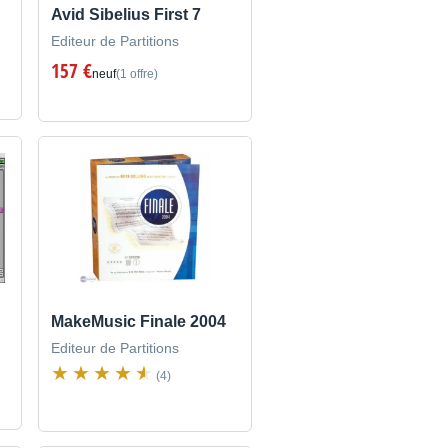
Avid Sibelius First 7
Editeur de Partitions
157 €
neuf
(1 offre)
MakeMusic Finale 2004
Editeur de Partitions
(4)