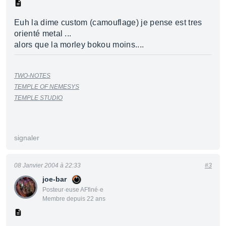
Euh la dime custom (camouflage) je pense est tres
orienté metal ...
alors que la morley bokou moins....
TWO-NOTES
TEMPLE OF NEMESYS
TEMPLE STUDIO
signaler
08 Janvier 2004 à 22:33
#3
joe-bar
Posteur·euse AFfiné·e
Membre depuis 22 ans