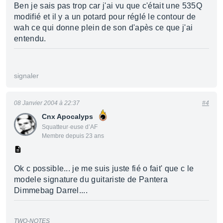
Ben je sais pas trop car j'ai vu que c'était une 535Q
modifié et il y a un potard pour réglé le contour de
wah ce qui donne plein de son d'apès ce que j'ai
entendu.
signaler
08 Janvier 2004 à 22:37
#4
Cnx Apocalyps
Squatteur·euse d’AF
Membre depuis 23 ans
Ok c possible... je me suis juste fié o fait' que c le
modele signature du guitariste de Pantera
Dimmebag Darrel....
TWO-NOTES