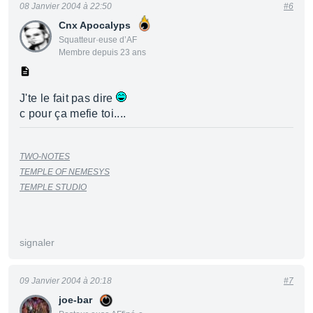
08 Janvier 2004 à 22:50
#6
Cnx Apocalyps
Squatteur·euse d’AF
Membre depuis 23 ans
J'te le fait pas dire
c pour ça mefie toi....
TWO-NOTES
TEMPLE OF NEMESYS
TEMPLE STUDIO
signaler
09 Janvier 2004 à 20:18
#7
joe-bar