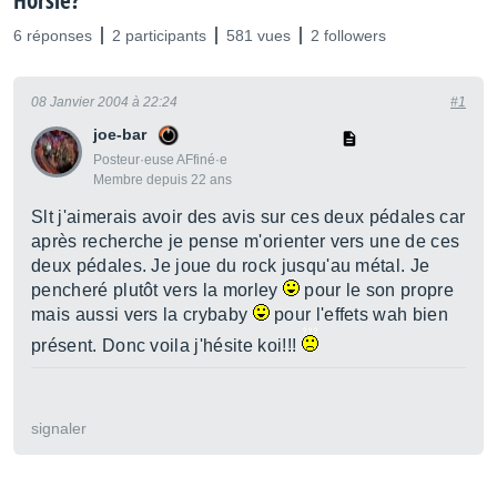
Horsie?
6 réponses
2 participants
581 vues
2 followers
08 Janvier 2004 à 22:24
#1
joe-bar
Posteur·euse AFfiné·e
Membre depuis 22 ans
Slt j'aimerais avoir des avis sur ces deux pédales car
après recherche je pense m'orienter vers une de ces
deux pédales. Je joue du rock jusqu'au métal. Je
pencheré plutôt vers la morley
pour le son propre
mais aussi vers la crybaby
pour l'effets wah bien
présent. Donc voila j'hésite koi!!!
signaler