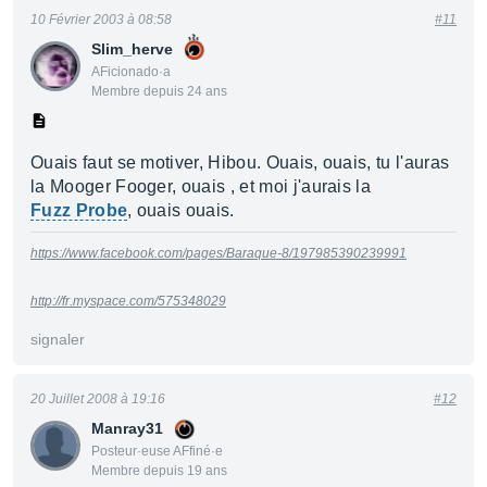
10 Février 2003 à 08:58
#11
Slim_herve
AFicionado·a
Membre depuis 24 ans
Ouais faut se motiver, Hibou. Ouais, ouais, tu l'auras
la Mooger Fooger, ouais , et moi j'aurais la
Fuzz Probe
, ouais ouais.
https://www.facebook.com/pages/Baraque-8/197985390239991
http://fr.myspace.com/575348029
signaler
20 Juillet 2008 à 19:16
#12
Manray31
Posteur·euse AFfiné·e
Membre depuis 19 ans