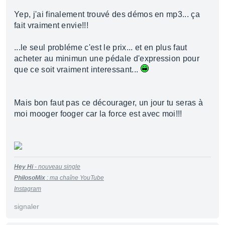
Yep, j'ai finalement trouvé des démos en mp3... ça
fait vraiment envie!!!
...le seul probléme c'est le prix... et en plus faut
acheter au minimun une pédale d'expression pour
que ce soit vraiment interessant...
Mais bon faut pas ce décourager, un jour tu seras à
moi mooger fooger car la force est avec moi!!!
Hey Hi
- nouveau single
PhilosoMix
:
m
a
cha
î
ne
YouTu
be
Instagram
signaler