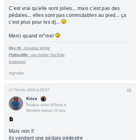
C'est vrai qu'elle sont jolies... mais c'est pas des
pédales... elles sont pas commutables au pied... ça
c'est plus pour les dj...
Merci quand m^me!
Hey Hi
- nouveau single
PhilosoMix
:
m
a
cha
î
ne
YouTu
be
Instagram
signaler
07 Février 2003 à 09:57
#4
Kriss
Posteur·euse AFfamé·e
Membre depuis 23 ans
Mais non !!
ils vendent une pédale pédestre