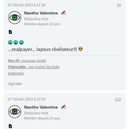
07 Février 2003 à 11:30
#9
Nantho Valentine
Rédacteur·trice
Membre depuis 24 ans
...realpayer... lapsus révélateur!!!
Hey Hi
- nouveau single
PhilosoMix
:
m
a
cha
î
ne
YouTu
be
Instagram
signaler
07 Février 2003 à 20:00
#10
Nantho Valentine
Rédacteur·trice
Membre depuis 24 ans