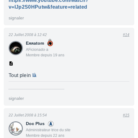
https://www.youtube.com/watch?
v=IJp2S0HPutw&feature=related
signaler
22 Juillet 2008 à 12:42
#14
Eяяаtom
AFicionado·a
Membre depuis 19 ans
Tout plein
là
__________________________
signaler
22 Juillet 2008 à 15:54
#15
Doc Plus
Administrateur·trice du site
Membre depuis 22 ans