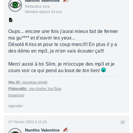
Nantho Valentine
Rédacteur·trice
Membre depuis 24 ans
Oups... encore une fois j'aurai mieux fait de fermer
ma gu**** et d'ouvrir les yeux...
Désolé Kriss et pour le coup merci!!! En plus il y a
des démo en mp3, je m'en vais écouter ça!!!
Merci aussi à toi Slim, je m'occupe des mp3 et je
cours voir ce qui pend au bout de ton lien!
Hey Hi
- nouveau single
PhilosoMix
:
m
a
cha
î
ne
YouTu
be
Instagram
signaler
07 Février 2003 à 11:29
#8
Nantho Valentine