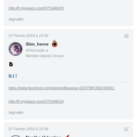
http://fr.myspace.com/575348029
signaler
07 Février 2003 à 10:49
#6
Slim_herve
AFicionado·a
Membre depuis 24 ans
Ici !
https://www.facebook.com/pages/Baraque-8/197985390239991
http://fr.myspace.com/575348029
signaler
07 Février 2003 à 10:58
#7