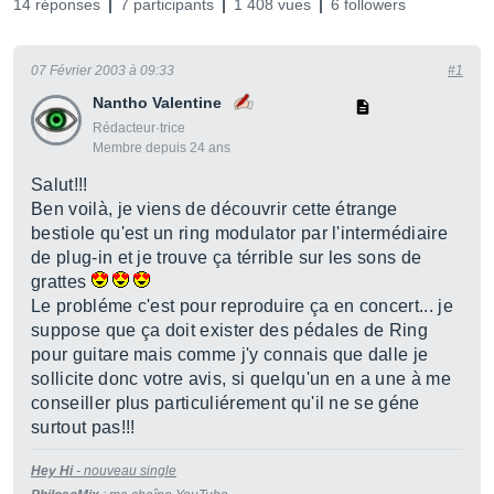
14 réponses
7 participants
1 408 vues
6 followers
07 Février 2003 à 09:33
#1
Nantho Valentine
Rédacteur·trice
Membre depuis 24 ans
Salut!!!
Ben voilà, je viens de découvrir cette étrange
bestiole qu'est un ring modulator par l'intermédiaire
de plug-in et je trouve ça térrible sur les sons de
grattes
Le probléme c'est pour reproduire ça en concert... je
suppose que ça doit exister des pédales de Ring
pour guitare mais comme j'y connais que dalle je
sollicite donc votre avis, si quelqu'un en a une à me
conseiller plus particuliérement qu'il ne se géne
surtout pas!!!
Hey Hi
- nouveau single