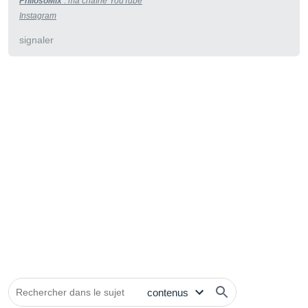
PhilosoMix
:
m
a
cha
î
ne
YouTu
be
Instagram
signaler