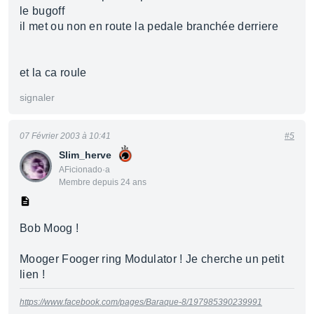
le bugoff
il met ou non en route la pedale branchée derriere
et la ca roule
signaler
07 Février 2003 à 10:41
#5
Slim_herve
AFicionado·a
Membre depuis 24 ans
Bob Moog !
Mooger Fooger ring Modulator ! Je cherche un petit
lien !
https://www.facebook.com/pages/Baraque-8/197985390239991