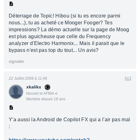
Déterrage de Topic! Hibou (si tu es encore parmi
nous...), tu as acheté ce Mooger Fooger? Tes
impressions? La démo actuelle sur la page de Moog
est plus aguicheuse que celle du Frequency
analyzer d'Electro Harmonix... Mais il parait que le
bypass n'est pas top du tout... Un avis?
signaler
22 Juillet 2008 à 11:46
#13
xkalikx
Nouvel·le AFfilié·e
Membre depuis 18 ans
Y'a aussi la Android de Copilot FX qui a l'air pas mal
: