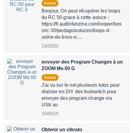
Astuce
Bonjour, On peut récupérer les loops
du RC 50 grace à cette astuce :
https://fr.audiofanzine.com/looper/bos
s/rc-30/pedago/astuces/loops-d-
usine-du-boss-rc…
13/03/20
envoyer des Program Changes à un
ZOOM Ms-50 G
Astuce
J'ai vu sur le net plusieurs tutos pour
réaliser en DIY des footswitch pour
envoyer des program change via
USb au
15/05/19
Obtenir un vibrato