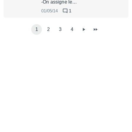
-On assigne le…
01/05/14
1
1
2
3
4