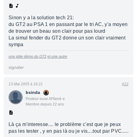
Sinon y a la solution tech 21:
du GT2 au PSA 1 en passant par le tri AC, y'a moyen
de trouver un beau son clair pour pas lourd
La simul fender du GT2 donne un son clair vraiment
sympa
une ptite démo du GT2
et une autre
signaler
13 Mai 2005 à 16:21
#12
bsinda
Posteur·euse AFfamé·e
Membre depuis 22 ans
Là ça m'interesse.... le problème c'est que je peux
pas les tester , y en pas là ou je vis....tout par PVC.....