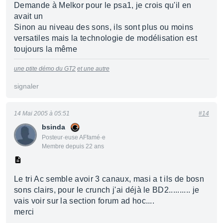
Demande à Melkor pour le psa1, je crois qu'il en
avait un
Sinon au niveau des sons, ils sont plus ou moins
versatiles mais la technologie de modélisation est
toujours la même
une ptite démo du GT2
et une autre
signaler
14 Mai 2005 à 05:51
#14
bsinda
Posteur·euse AFfamé·e
Membre depuis 22 ans
Le tri Ac semble avoir 3 canaux, masi a t ils de bosn
sons clairs, pour le crunch j'ai déjà le BD2.......... je
vais voir sur la section forum ad hoc....
merci