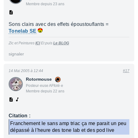
Membre depuis 23 ans
Sons clairs avec des effets époustouflants =
Tonelab SE
Zic et Peintures
ICI
Et puis
Le BLOG
signaler
14 Mai 2005 à 12:44
#17
Rotormouse
Posteur·euse AFfolé·e
Membre depuis 22 ans
Citation :
Franchement le sans amp triac ça me parait un peu
dépassé à l'heure des tone lab et des pod live