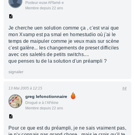
Posteur·euse AFfamé·e
Membre depuis 22 ans
Je cherche uen solution comme ça , c'est vrai que
mon Xvamp est pa smal en homestudio où j'ai le
temps de maipuler comme je veux mais sur scène
c'est galère... les changements de preset difficiles
avec ces saletés de petits switchs....
que penses tu de la solution d'un préampli ?
signaler
13 Mai 2005 à 12:15
#4
greg lefonctionnaire
Drogué·e à l’AFéine
Membre depuis 22 ans
Pour ce que est du préampli, je ne sais vraiment pas,
je n'y connais pas grand chose...mais je crois qu'il te