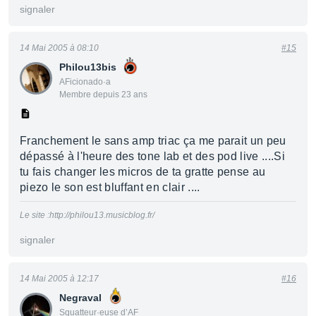
signaler
14 Mai 2005 à 08:10
#15
Philou13bis
AFicionado·a
Membre depuis 23 ans
Franchement le sans amp triac ça me parait un peu
dépassé à l'heure des tone lab et des pod live ....Si
tu fais changer les micros de ta gratte pense au
piezo le son est bluffant en clair ....
Le site :http://philou13.musicblog.fr/
signaler
14 Mai 2005 à 12:17
#16
Negraval
Squatteur·euse d’AF