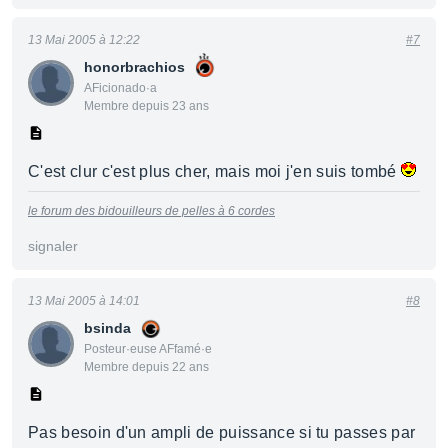
13 Mai 2005 à 12:22
#7
honorbrachios
AFicionado·a
Membre depuis 23 ans
C'est clur c'est plus cher, mais moi j'en suis tombé
le forum des bidouilleurs de pelles à 6 cordes
signaler
13 Mai 2005 à 14:01
#8
bsinda
Posteur·euse AFfamé·e
Membre depuis 22 ans
Pas besoin d'un ampli de puissance si tu passes par