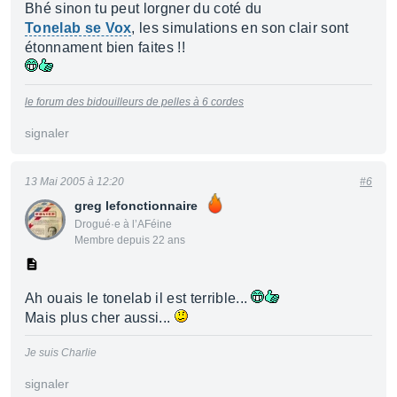
Bhé sinon tu peut lorgner du coté du
Tonelab se Vox
, les simulations en son clair sont
étonnament bien faites !!
le forum des bidouilleurs de pelles à 6 cordes
signaler
13 Mai 2005 à 12:20
#6
greg lefonctionnaire
Drogué·e à l’AFéine
Membre depuis 22 ans
Ah ouais le tonelab il est terrible...
Mais plus cher aussi...
Je suis Charlie
signaler