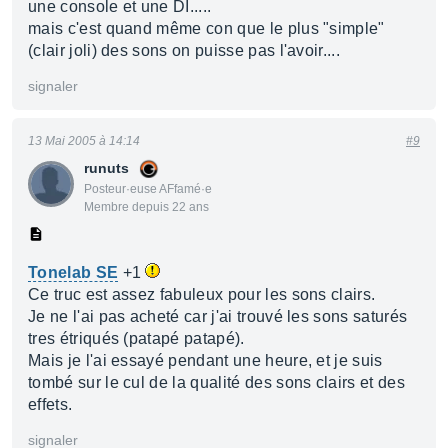
une console et une DI.....
mais c'est quand même con que le plus "simple"
(clair joli) des sons on puisse pas l'avoir....
signaler
13 Mai 2005 à 14:14
#9
runuts
Posteur·euse AFfamé·e
Membre depuis 22 ans
Tonelab SE
+1
Ce truc est assez fabuleux pour les sons clairs.
Je ne l'ai pas acheté car j'ai trouvé les sons saturés
tres étriqués (patapé patapé).
Mais je l'ai essayé pendant une heure, et je suis
tombé sur le cul de la qualité des sons clairs et des
effets.
signaler