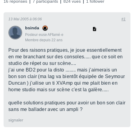
16 réponses
7 participants
824 vues
1 follower
13 Mai 2005 à 06:06
#1
bsinda
Posteur·euse AFfamé·e
Membre depuis 22 ans
Pour des raisons pratiques, je joue essentiellement
en me branchant sur des consoles..... que ce soit en
studio de répet ou sur scène....
j'ai une BD2 pour la disto ........ mais j'aimerais un
bon son clair (ma lag va bientôt équipée de Seymour
Duncan ) j'uilise un ti XVAmp qui me plait bien en
home studio mais sur scène c'est la galère.....
quelle solutions pratiques pour avoir un bon son clair
sans me ballader avec un ampli ?
signaler