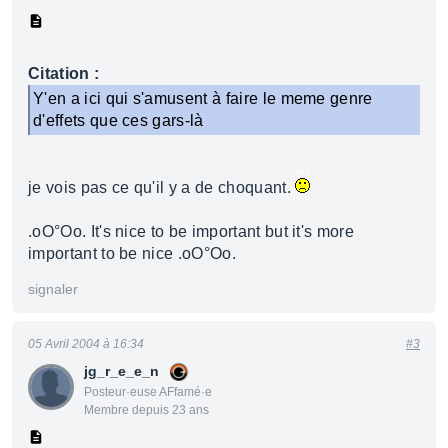
Citation :
Y'en a ici qui s'amusent à faire le meme genre
d'effets que ces gars-là
je vois pas ce qu'il y a de choquant.
.oO°Oo. It's nice to be important but it's more
important to be nice .oO°Oo.
signaler
05 Avril 2004 à 16:34
#3
jg_r_e_e_n
Posteur·euse AFfamé·e
Membre depuis 23 ans