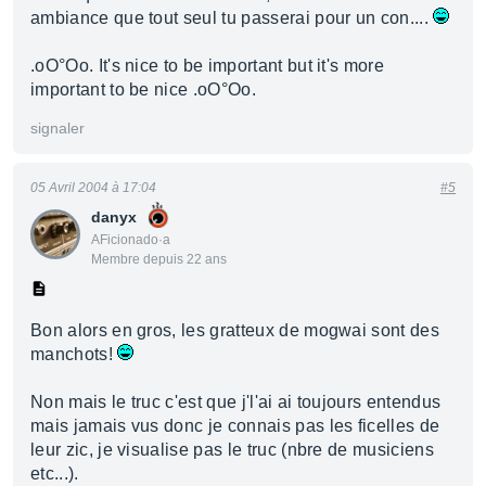
ambiance que tout seul tu passerai pour un con....
.oO°Oo. It's nice to be important but it's more
important to be nice .oO°Oo.
signaler
05 Avril 2004 à 17:04
#5
danyx
AFicionado·a
Membre depuis 22 ans
Bon alors en gros, les gratteux de mogwai sont des
manchots!
Non mais le truc c'est que j'l'ai ai toujours entendus
mais jamais vus donc je connais pas les ficelles de
leur zic, je visualise pas le truc (nbre de musiciens
etc...).