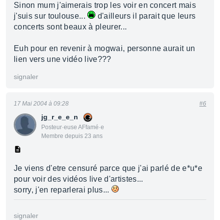
Sinon mum j'aimerais trop les voir en concert mais
j'suis sur toulouse...
d'ailleurs il parait que leurs
concerts sont beaux à pleurer...
Euh pour en revenir à mogwai, personne aurait un
lien vers une vidéo live???
signaler
17 Mai 2004 à 09:28
#6
jg_r_e_e_n
Posteur·euse AFfamé·e
Membre depuis 23 ans
Je viens d'etre censuré parce que j'ai parlé de e*u*e
pour voir des vidéos live d'artistes...
sorry, j'en reparlerai plus...
signaler