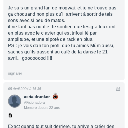
Je suis un grand fan de mogwai, et je ne trouve pas
ça choquand non plus qu'il arrivent à sortir de tels
sons avec si peu de matos.
il ne faut pas oublier le soutien que les gratteux ont
en plus avec le clavier qui est trifouillé par
amplitube, et une tripoté de rack en plus.
PS : je vois dan ton profil que tu aimes Mùm aussi,
saches qu'ils passent au café de la danse le 21
avril... goooooood !!!!
signaler
05 Avril 2004 à 16:35
#4
aerialdrunker
AFicionado·a
Membre depuis 22 ans
Exact quand tout suit derriere, tu arrive a créer des