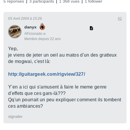
5 réponses
3 participants
1 368 vues
1 follower
05 Avril 2004 à 15:26
#1
danyx
AFicionado·a
Membre depuis 22 ans
Yep,
je viens de jeter un oeil au matos d'un des gratteux
de mogwai, c'est là:
http://guitargeek.com/rigview/327/
Y'en a ici qui s'amusent à faire le meme genre
d'effets que ces gars-là???
Qq'un pourrait un peu expliquer comment ils tombent
ces ambiances?
signaler