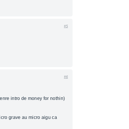
#5
#6
enre intro de money for nothin)
icro grave au micro aigu ca