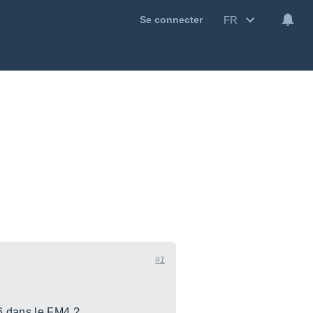
FR
Se connecter
#1
e6 dans le FM4 ?