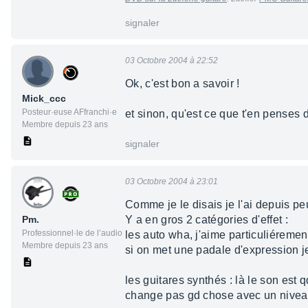
signaler
03 Octobre 2004 à 22:52
Ok, c'est bon a savoir !
Mick_ccc
Posteur·euse AFfranchi·e
et sinon, qu'est ce que t'en penses
Membre depuis 23 ans
signaler
03 Octobre 2004 à 23:01
Comme je le disais je l'ai depuis peu
Pm.
Y a en gros 2 catégories d'effet :
Professionnel·le de l’audio
les auto wha, j'aime particuliéremen
Membre depuis 23 ans
si on met une padale d'expression j
les guitares synthés : là le son es
change pas gd chose avec un niveau d