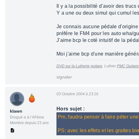
Il y a la possibilité d'avoir des truc
Y a une ou deux simul qui cumul les
Je connais aucune pédale d'origine 
préfére le FM4 pour les auto wha/gui
J'aime bcp le coté intuitif de la péd
Moi j'aime bcp d'une maniére génér
DVD sur la Lutherie guitare
. Luthier
PMC Guitare
signaler
03 Octobre 2004 à 23:16
Hors sujet :
klawn
Pm, faudra penser à faire péter une
Drogué·e à l’AFéine
Membre depuis 23 ans
PS: avec les effets et les grattes bie