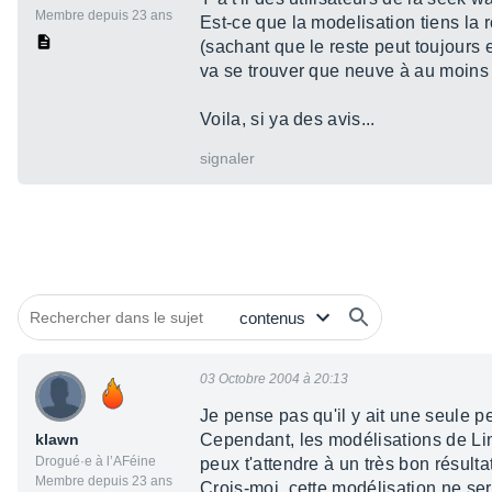
Membre depuis 23 ans
Est-ce que la modelisation tiens la 
(sachant que le reste peut toujours 
va se trouver que neuve à au moins 
Voila, si ya des avis...
signaler
03 Octobre 2004 à 20:13
Je pense pas qu'il y ait une seule p
klawn
Cependant, les modélisations de Lin
Drogué·e à l’AFéine
peux t'attendre à un très bon résultat
Membre depuis 23 ans
Crois-moi, cette modélisation ne ser