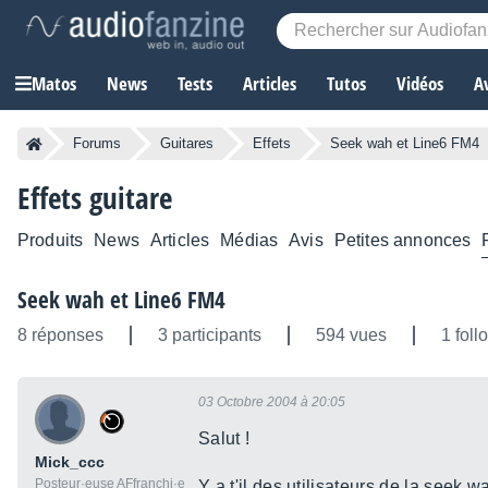
Matos
News
Tests
Articles
Tutos
Vidéos
A
Forums
Guitares
Effets
Seek wah et Line6 FM4
Effets guitare
Produits
News
Articles
Médias
Avis
Petites annonces
Seek wah et Line6 FM4
8 réponses
3 participants
594 vues
1 foll
03 Octobre 2004 à 20:05
Salut !
Mick_ccc
Posteur·euse AFfranchi·e
Y a t'il des utilisateurs de la see