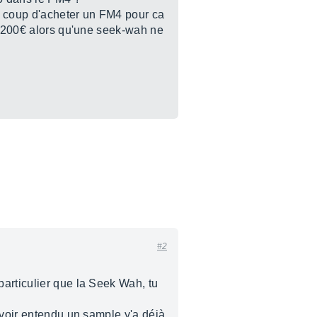
le coup d'acheter un FM4 pour ca
 à 200€ alors qu'une seek-wah ne
#2
particulier que la Seek Wah, tu
avoir entendu un sample y'a déjà