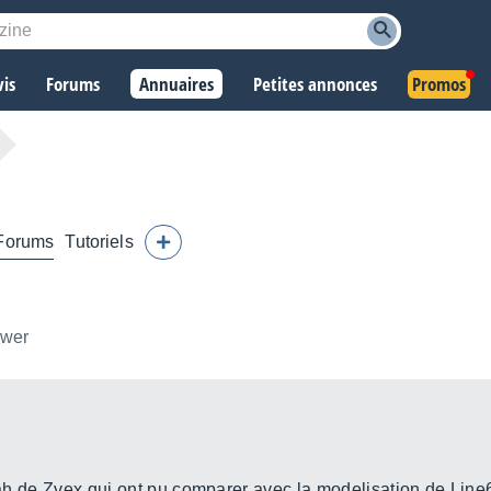
vis
Forums
Annuaires
Petites annonces
Promos
Forums
Tutoriels
ower
k wah de Zvex qui ont pu comparer avec la modelisation de Lin