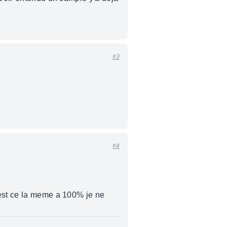
#3
#4
 est ce la meme a 100% je ne