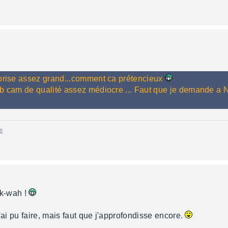
 prise assez grand...comment ca prétencieux
eb cam de qualité assez médiocre ... Faut que je demande a
s
ek-wah !
'ai pu faire, mais faut que j'approfondisse encore.