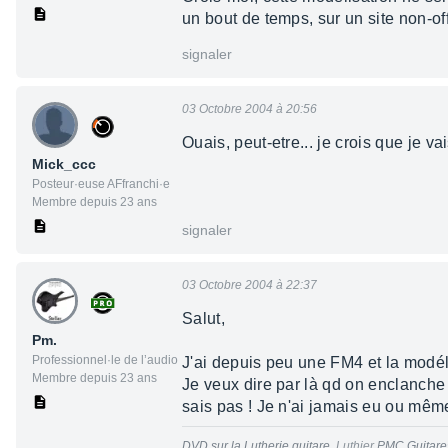
un bout de temps, sur un site non-offi
signaler
03 Octobre 2004 à 20:56
Ouais, peut-etre... je crois que je v
Mick_ccc
Posteur·euse AFfranchi·e
Membre depuis 23 ans
signaler
03 Octobre 2004 à 22:37
Salut,
Pm.
Professionnel·le de l’audio
J'ai depuis peu une FM4 et la modél
Membre depuis 23 ans
Je veux dire par là qd on enclanche
sais pas ! Je n'ai jamais eu ou même
DVD sur la Lutherie guitare
. Luthier
PMC Guitare