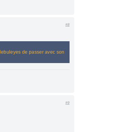
#8
 Nebuleyes de passer avec son
#9