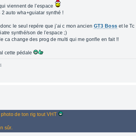
s qui viennent de l'espace
 2 auto wha+guiatar synthé !
donc le seul repére que j'ai c mon ancien
GT3 Boss
et le Tc
atre synthé/son de l'espace ;)
ale ca change des prog de multi qui me gonfle en fait !!
al cette pédale
s
 photo de ton rig tout VHT
n sûr.