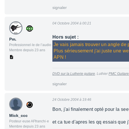
signaler
04 Octobre 2004 à 00:21
Hors sujet :
Pm.
Je vais jamais trouver un angle de
Professionnel·le de l’audio
Membre depuis 23 ans
Plus sérieusement j'ai juste une w
APN !
DVD sur la Lutherie guitare
. Luthier
PMC Guitare
signaler
24 Octobre 2004 à 19:46
Bon, j'ai finalement opté pour la se
Mick_ccc
Posteur·euse AFfranchi·e
et ca tue d'apres les qq essais que j
Membre depuis 23 ans