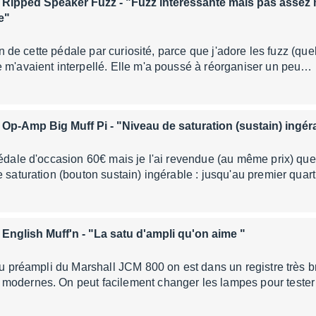
 Ripped Speaker Fuzz
- "Fuzz intéressante mais pas assez
e"
ion de cette pédale par curiosité, parce que j'adore les fuzz (quel
 m'avaient interpellé. Elle m'a poussé à réorganiser un peu…
 Op-Amp Big Muff Pi
- "Niveau de saturation (sustain) ingér
pédale d'occasion 60€ mais je l'ai revendue (au même prix) qu
e saturation (bouton sustain) ingérable : jusqu'au premier quar
 English Muff'n
- "La satu d'ampli qu'on aime "
 du préampli du Marshall JCM 800 on est dans un registre très b
modernes. On peut facilement changer les lampes pour tester