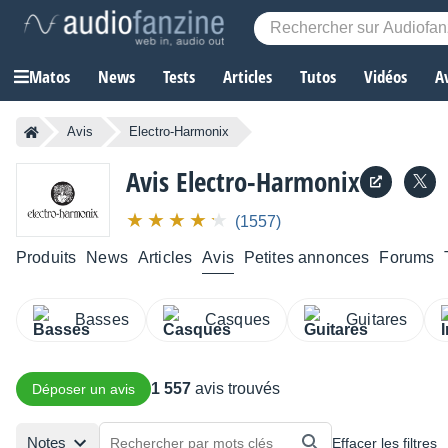
Matos
News
Tests
Articles
Tutos
Vidéos
A
Avis
Electro-Harmonix
Avis Electro-Harmonix
(1557)
Produits
News
Articles
Avis
Petites annonces
Forums
Basses
Casques
Guitares
1 557
avis trouvés
Déposer un avis
Notes
Effacer les filtres