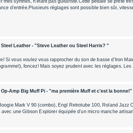
 sur mes synthés, n'étant pas guitariste.Cette pédale se prête très
nce d'entrée.Plusieurs réglages sont possible bien sûr, vites
 Steel Leather
- "Steve Leather ou Steel Harris? "
itre! Si vous voulez vous rapprocher du son de basse d'Iron Ma
rogramme!), foncez! Mais soyez prudent avec les réglages. Le
 Op-Amp Big Muff Pi
- "ma première Muff et c'est la bonne!"
Boogie Mark V 90 (combo), Engl Retrotube 100, Roland Jazz 
 avec une Gibson Explorer équipée d'un micro manche artisan