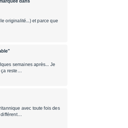
 marquée dans
le originalité...) et parce que
able"
elques semaines après... Je
t ça reste…
ritannique avec toute fois des
 différent…