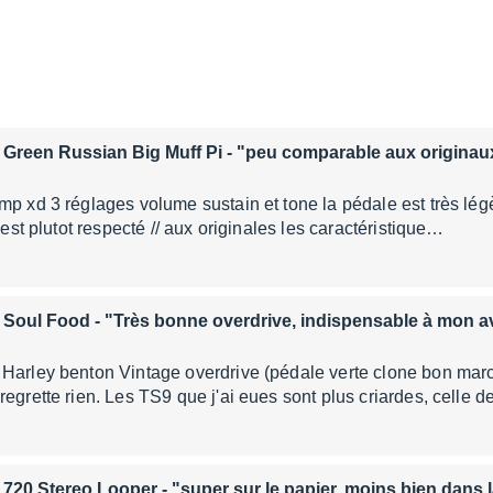
 Green Russian Big Muff Pi
- "peu comparable aux originau
mp xd 3 réglages volume sustain et tone la pédale est très lég
l est plutot respecté // aux originales les caractéristique…
 Soul Food
- "Très bonne overdrive, indispensable à mon av
Harley benton Vintage overdrive (pédale verte clone bon marc
regrette rien. Les TS9 que j'ai eues sont plus criardes, celle
 720 Stereo Looper
- "super sur le papier, moins bien dans l