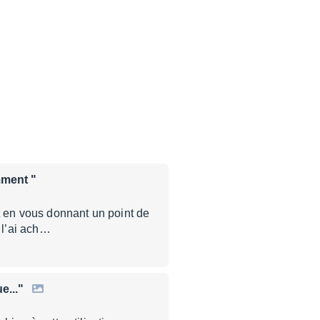
emment "
t en vous donnant un point de
 l’ai ach…
e..."