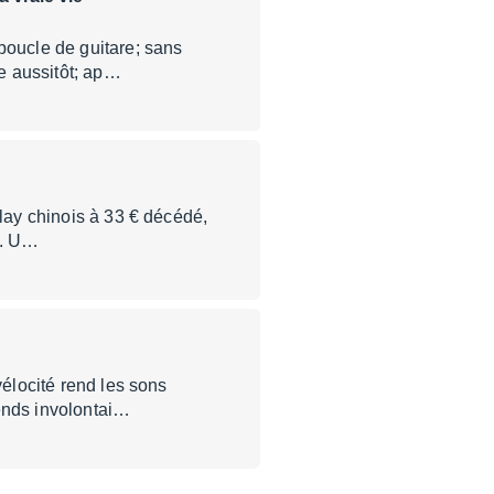
boucle de guitare; sans
e aussitôt; ap…
elay chinois à 33 € décédé,
e. U…
vélocité rend les sons
bends involontai…