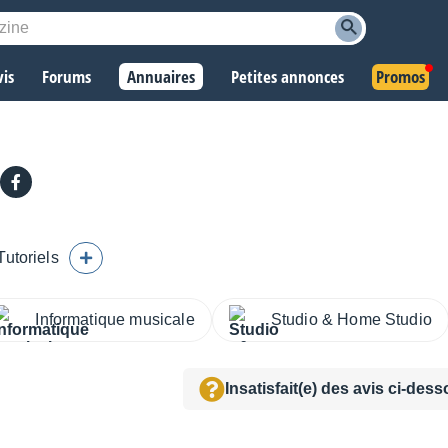
vis
Forums
Annuaires
Petites annonces
Promos
Tutoriels
Informatique musicale
Studio & Home Studio
Insatisfait(e) des avis ci-des