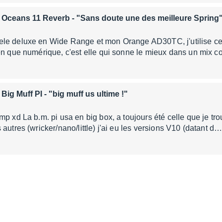
 Oceans 11 Reverb
- "Sans doute une des meilleure Spring
le deluxe en Wide Range et mon Orange AD30TC, j'utilise c
ien que numérique, c'est elle qui sonne le mieux dans un mix
Big Muff PI
- "big muff us ultime !"
mp xd La b.m. pi usa en big box, a toujours été celle que je tro
autres (wricker/nano/little) j'ai eu les versions V10 (datant d