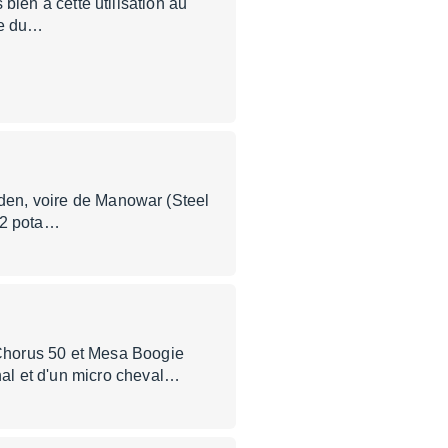
 bien à cette utilisation au
se du…
iden, voire de Manowar (Steel
s 2 pota…
Chorus 50 et Mesa Boogie
al et d'un micro cheval…