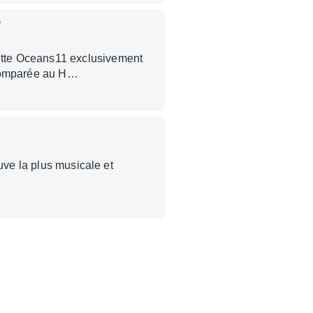
"
ette Oceans11 exclusivement
 comparée au H…
uve la plus musicale et
…