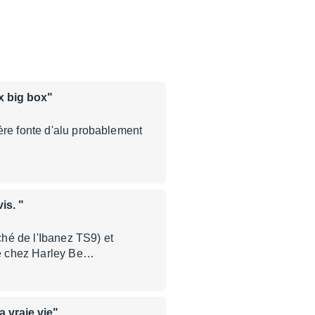
x big box"
ère fonte d'alu probablement
is. "
hé de l'Ibanez TS9) et
 de chez Harley Be…
a vraie vie"