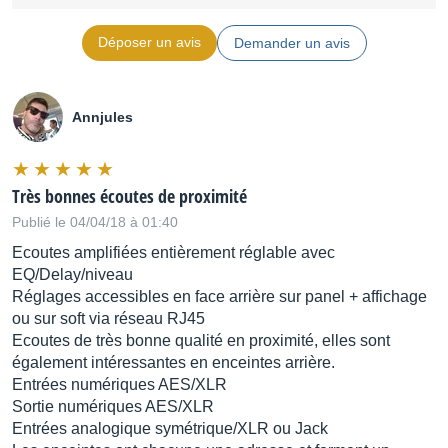
Rapport signal/bruit : >100dB
Déposer un avis
Demander un avis
Distortion par intermodulation : 0.01 %
Distortion totale : 0.05 %
Annjules
Impédance d'entrée : >10kΩ
Très bonnes écoutes de proximité
Entrées secondaires analogique symétriques XLR3,
ajustables de +16dBU à -10dBU
Publié le 04/04/18 à 01:40
Ecoutes amplifiées entièrement réglable avec
Hauteur : 300 mm
EQ/Delay/niveau
Réglages accessibles en face arrière sur panel + affichage
largeur : 210 mm
ou sur soft via réseau RJ45
profondeur : 320 mm
Ecoutes de très bonne qualité en proximité, elles sont
Poids : 12 kg
également intéressantes en enceintes arrière.
Entrées numériques AES/XLR
Source : FAR
Sortie numériques AES/XLR
Entrées analogique symétrique/XLR ou Jack