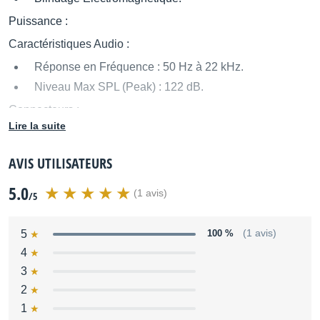
Puissance :
Caractéristiques Audio :
Réponse en Fréquence : 50 Hz à 22 kHz.
Niveau Max SPL (Peak) : 122 dB.
Connecteurs :
Lire la suite
Numérique S/PDIF Coaxial.
Numérique AES/EBU.
AVIS UTILISATEURS
Caractéristiques :
5.0
(1 avis)
/5
Puissance nominale (graves/aigus) : 100 W / 70 W
Puissance crête (graves/aigus) : 150 W / 100 W
5
100 %
(1 avis)
4
Haut parleur de graves : 17 cm
3
Haut parleur d'aigus : 2.5 cm
2
1
Temps de montée : 35 V/µs