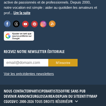
active de passionnés et de professionnels. Depuis 2000,
notre vocation est simple : aider au quotidien les amateurs et
Lire la suite
prof...
RECEVEZ NOTRE NEWSLETTER ÉDITORIALE
M’inscrire
Voir les précédentes newsletters
NOUS CONTACTER
PARTICIPER
ARTISTES
OFFRE SANS PUB
DEVENIR ANNONCEUR
GLOSSAIRE
AIDE
PLAN DU SITE
ENTITYMAP
CGU
CGV
© 2000-2026 TOUS DROITS RÉSERVÉS
FR