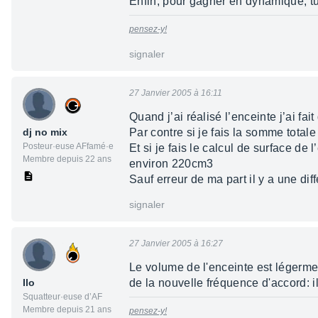
Enfin, pour gagner en dynamique, tu p
pensez-y!
signaler
27 Janvier 2005 à 16:11
Quand j’ai réalisé l’enceinte j’ai fai
dj no mix
Par contre si je fais la somme total
Posteur·euse AFfamé·e
Et si je fais le calcul de surface de
Membre depuis 22 ans
environ 220cm3
Sauf erreur de ma part il y a une di
signaler
27 Janvier 2005 à 16:27
Le volume de l'enceinte est légermen
Ilo
de la nouvelle fréquence d'accord: i
Squatteur·euse d’AF
Membre depuis 21 ans
pensez-y!