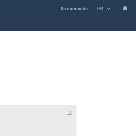
FR
Se connecter
#1