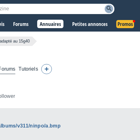
vis
Forums
Annuaires
Petites annonces
Promos
n adapté au 15g40
Forums
Tutoriels
ollower
albums/v311/ninpo/a.bmp