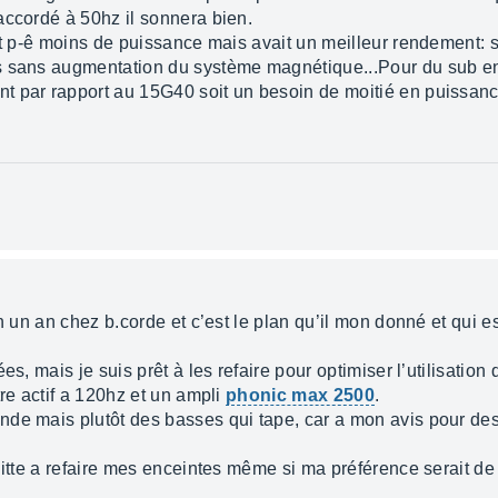
accordé à 50hz il sonnera bien.
t p-ê moins de puissance mais avait un meilleur rendement: su
ds sans augmentation du système magnétique...Pour du sub 
t par rapport au 15G40 soit un besoin de moitié en puissan
n un an chez b.corde et c’est le plan qu’il mon donné et qui e
es, mais je suis prêt à les refaire pour optimiser l’utilisatio
tre actif a 120hz et un ampli
phonic max 2500
.
nde mais plutôt des basses qui tape, car a mon avis pour de
uitte a refaire mes enceintes même si ma préférence serait de