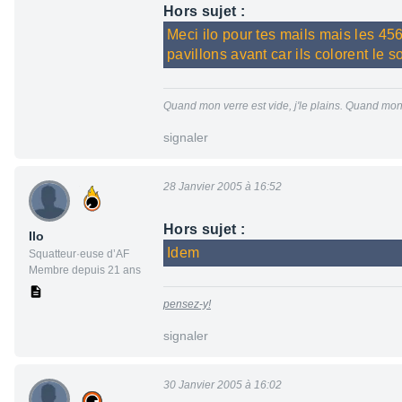
Hors sujet :
Meci ilo pour tes mails mais les 456
pavillons avant car ils colorent le 
Quand mon verre est vide, j'le plains. Quand mon v
signaler
28 Janvier 2005 à 16:52
Hors sujet :
Ilo
Idem
Squatteur·euse d’AF
Membre depuis 21 ans
pensez-y!
signaler
30 Janvier 2005 à 16:02