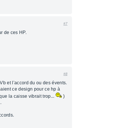
#7
ur de ces HP.
#8
 Vb et l'accord du ou des évents.
ient ce design pour ce hp à
ue la caisse vibrait trop...
)
.
ccords.