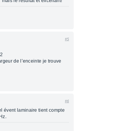
mais le résultat et excellant!
#5
m2
argeur de l’enceinte je trouve
#6
el évent laminaire tient compte
Hz.