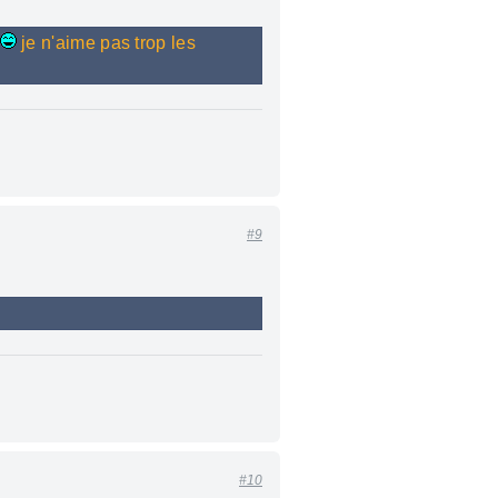
je n'aime pas trop les
.
#9
#10