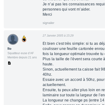
Je n’ai pas les connaissances requi
personnes qui vont m’aider.
Merci
signaler
27 Janvier 2005 à 15:29
Et bien c'est très simple: si tu as dé
Ilo
coulisser une feuille cartonée enro
Squatteur·euse d’AF
fois la longueur optimale trouvée tu 
Membre depuis 21 ans
Plus la taille de l'évent sera court
haute.
Sinon, actuellement ta caisse fait 98
40hz.
Essaie avec un accord à 50hz, pour c
actuellement.
Ensuite, tu peux aller plus loin en r
laminaire sur toute la largeur de l'en
La longueur ne change ps (entre 14 