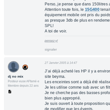
Perso, je pense que dans 150litres 
Attention toute fois, le
15G400
tenai
équipement mobile ont pris du poi
as presque 3db de plus en rendemen
SPL!
A toi de voir.
pensez-y!
signaler
27 Janvier 2005 à 14:47
J’ai déjà acheté les HP il y a enviro
dj no mix
site beyma.
Posteur·euse AFfamé·e
Les enceintes sont a déjà été réalisé
Membre depuis 22 ans
Je les utilise comme sub avec un fil
Je ne cherche pas des basses profo
bien plus approprié.
Je suis ouvert à toute proposition q
de modifier que les évents.