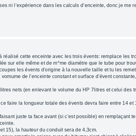
ses ni l’expérience dans les calculs d’enceinte, donc je me r
jà réalisé cette enceinte avec les trois évents: remplace les tro
ulée sur elle même et de m^me diamètre que le tube pour trouv
coupes les évents d'origine à la nouvelle taille et tu les reme
e à vomume de l'enceinte constant et surface d'évent constante
litres nets (en enlevant le volume du HP 7litres et celui des 
e faire la longueur totale des évents devra faire entre 14 et
efaisant juste ta face avant (si c'est possible) en remplaçant 
ceinte.
et 15), la hauteur du conduit sera de 4,3cm.