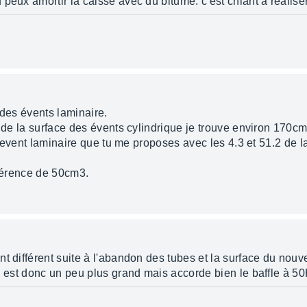
eux amortir la caisse avec du bitume: c'est chiant à réaliser 
t des évents laminaire.
e de la surface des évents cylindrique je trouve environ 170c
 l’event laminaire que tu me proposes avec les 4.3 et 51.2 de l
fférence de 50cm3.
t différent suite à l'abandon des tubes et la surface du nouv
l est donc un peu plus grand mais accorde bien le baffle à 50