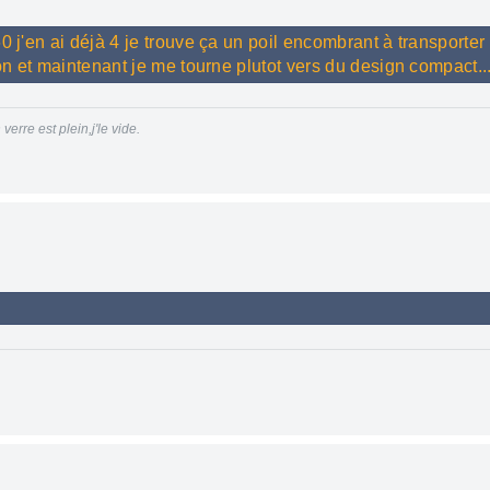
0 j'en ai déjà 4 je trouve ça un poil encombrant à transporter
son et maintenant je me tourne plutot vers du design compact..
erre est plein,j'le vide.