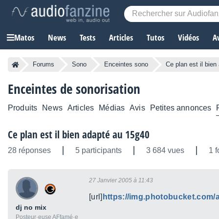
Matos
News
Tests
Articles
Tutos
Vidéos
A
Forums
Sono
Enceintes sono
Ce plan est il bie
Enceintes de sonorisation
Produits
News
Articles
Médias
Avis
Petites annonces
Ce plan est il bien adapté au 15g40
28 réponses
5 participants
3 684 vues
1 f
27 Janvier 2005 à 11:43
[url]
https://img.photobucket.com/
dj no mix
Posteur·euse AFfamé·e