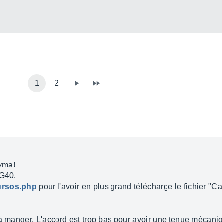
1
2
eyma!
5G40.
ursos.php
pour l'avoir en plus grand télécharge le fichier "
 à manger. L'accord est trop bas pour avoir une tenue mécani