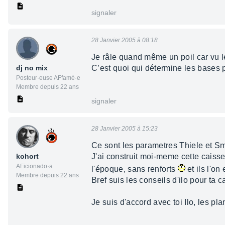
signaler
28 Janvier 2005 à 08:18
Je râle quand même un poil car vu l
dj no mix
C’est quoi qui détermine les bases 
Posteur·euse AFfamé·e
Membre depuis 22 ans
signaler
28 Janvier 2005 à 15:23
Ce sont les parametres Thiele et Sma
kohort
J'ai construit moi-meme cette caiss
AFicionado·a
l'époque, sans renforts
et ils l'on
Membre depuis 22 ans
Bref suis les conseils d'ilo pour t
Je suis d'accord avec toi Ilo, les p