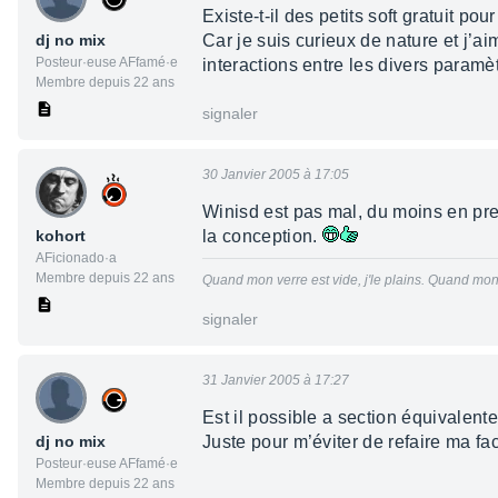
Existe-t-il des petits soft gratuit p
dj no mix
Car je suis curieux de nature et j’
Posteur·euse AFfamé·e
interactions entre les divers paramè
Membre depuis 22 ans
signaler
30 Janvier 2005 à 17:05
Winisd est pas mal, du moins en prem
kohort
la conception.
AFicionado·a
Membre depuis 22 ans
Quand mon verre est vide, j'le plains. Quand mon v
signaler
31 Janvier 2005 à 17:27
Est il possible a section équivalent
dj no mix
Juste pour m’éviter de refaire ma fa
Posteur·euse AFfamé·e
Membre depuis 22 ans