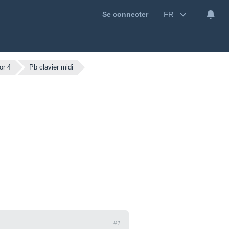
FR
Se connecter
or 4
Pb clavier midi
#1