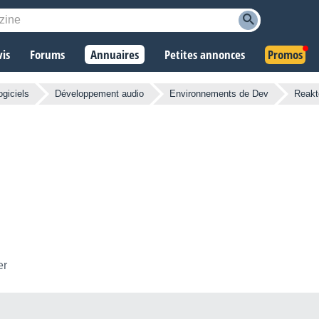
vis
Forums
Annuaires
Petites annonces
Promos
ogiciels
Développement audio
Environnements de Dev
Reakt
er