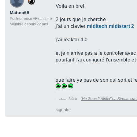
Voila en bref
Matteo69
Posteur·euse AFfranchi·e
2 jours que je cherche
Membre depuis 22 ans
j'ai un clavier
miditech midistart 2
j'ai reaktor 4.0
et je n'arrive pas a le controler avec
pourtant j'ai configuré l'ensemble et
que faire ya pas de son qui sort et
....soundclick....
"He Goes 2 Afrika" en Stream su
signaler