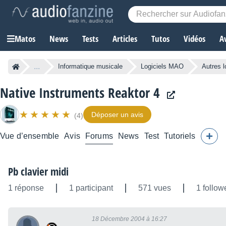
Matos
News
Tests
Articles
Tutos
Vidéos
A
...
Informatique musicale
Logiciels MAO
Autres l
Native Instruments Reaktor 4
Déposer un avis
(4)
Vue d’ensemble
Avis
Forums
News
Test
Tutoriels
Pb clavier midi
1 réponse
1 participant
571 vues
1 follow
18 Décembre 2004 à 16:27